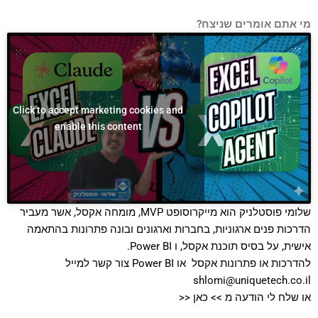
סמן קישורים
font_download
מי אתם אומרים שניצח?
לאפס
cached
את
כל
האפשרויות
Click to accept marketing cookies and
enable this content
שלומי פוסטלניק הוא מייקרוסופט MVP, מומחה אקסל, אשר מעביר
הדרכות פנים ארגוניות, בחברות וארגונים ובונה פתרונות בהתאמה
אישית, על בסיס תוכנת אקסל, ו Power BI.
להדרכות או פתרונות אקסל או Power BI צור קשר למייל
shlomi@uniquetech.co.il
או שלח לי הודעה מ >>
כאן
<<