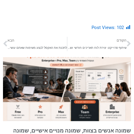
Post Views:
102
קודם
הב
הקודם
הבא
שיתוף פרוייקט: יצירת לוח תאריכים חודשי ושנתי לריכוז משימות של צוותים שונים
לתכנת את האקסל לבצע משימות שאתם עושים שוב ושוב, מבלי לדעת תיכנות
שמונה אנשים בצוות, שמונה מנויים אישיים, שמונה