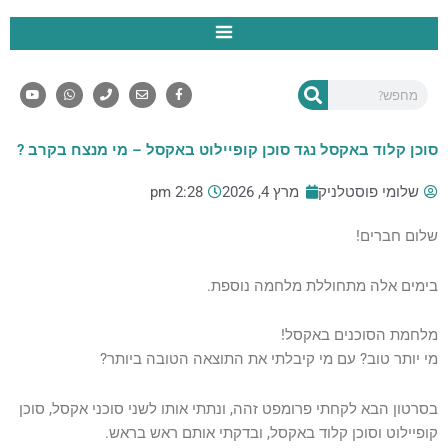
ילוג
תוכן
קורסי Office
קורסי Power BI
קורסי Excel
קורסי Sql
פיתוח עסקי PBI ו- Excel
Y
W
P
E
F
השבת את ההבזקים
visibility_off
חיפוש
o
h
h
n
a
u
a
o
v
c
סמן כותרות
e
e
n
t
t
title
u
s
e
l
b
b
a
o
o
סוכן קלוד באקסל נגד סוכן קופיילוט באקסל – מי מנצח בקרב ?
צבע רקע
e
p
p
o
settings
p
e
k
-
זום (הקטנה)
zoom_out
שלומי פוסטלניק
מרץ 4, 2026
2:28 pm
f
זום (הגדלה)
zoom_in
שלום חברים!
הקטנת גופן
remove_circle_outline
בימים אלה מתחוללת מלחמה נוספת.
הגדלת גופן
add_circle_outline
גופן קריא
spellcheck
מלחמת הסוכנים באקסל!
מי יותר טוב? עם מי קיבלתי את התוצאה הטובה ביותר?
ניגודיות בהירה
brightness_high
ניגודיות כהה
brightness_low
בסרטון הבא לקחתי פרומפט זהה, ונתתי אותו לשני סוכני אקסל, סוכן
הוסף קו תחתון לקישורים
format_underlined
קופיילוט וסוכן קלוד באקסל, ובדקתי אותם ראש בראש.