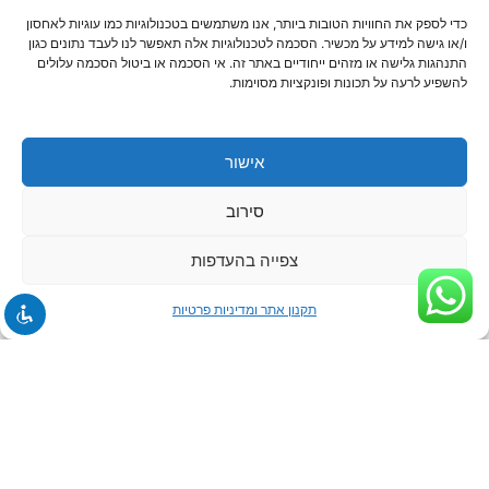
כדי לספק את החוויות הטובות ביותר, אנו משתמשים בטכנולוגיות כמו עוגיות לאחסון
ו/או גישה למידע על מכשיר. הסכמה לטכנולוגיות אלה תאפשר לנו לעבד נתונים כגון
התנהגות גלישה או מזהים ייחודיים באתר זה. אי הסכמה או ביטול הסכמה עלולים
להשפיע לרעה על תכונות ופונקציות מסוימות.
אישור
סירוב
ניווט באתר
צפייה בהעדפות
דף הבית
אודות
תקנון אתר ומדיניות פרטיות
קורסי excel
מדיניות זכויות יוצרים
קורסי PBI
קורסי Office
קורסי Sql
פיתוח עסקי