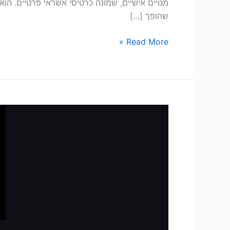
מנויים אישיים, שמונה כרטיסי אשראי פרטיים. הוא
שהופך […]
Read More »
הסוכן
שלכם
עוצר
מוקדם
מדי.
גיליתי
איך
גורמים
לו