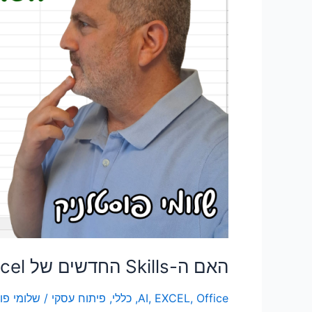
VBA?
האם ה-Skills החדשים של Excel עומדים להחליף את VBA?
Office
,
EXCEL
,
AI
,
כללי
,
פיתוח עסקי
/
שלומי פו