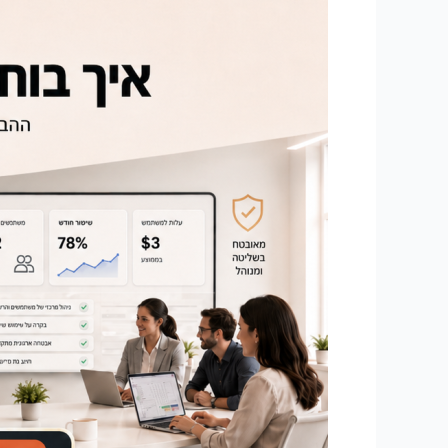
אנשים
בצוות,
שמונה
מנויים
אישיים,
שמונה
כרטיסי
אשראי
פרטיים.
חסכתם
שלושה
דולר
לאיש
בחודש,
וויתרתם
על
כל