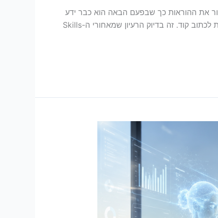
ור את ההוראות כך שבפעם הבאה הוא כבר ידע
כיצד לבצע את העבודה. בלי להתחיל בכל פעם מחדש. בלי להעתיק פרומפטים ארוכים. ובחלק מהמקרים, גם בלי לדעת לכתוב קוד. זה בדיוק הרעיון שמאחורי ה-Skills