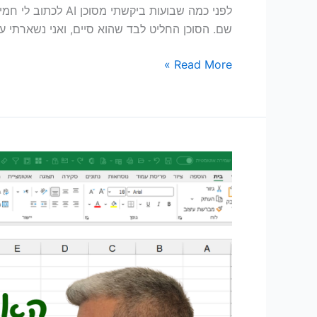
לפני כמה שבועות 
שם. הסוכן החליט לבד שהוא סיים, ואני נשארתי ע
Read More »
האם
ה-
Skills
החדשים
של
Excel
עומדים
להחליף
את