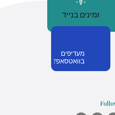
זמינים בנייד
מעדיפים
בוואטסאפ?
נשתמע
זמן שווה כסף
Follo
what's up us