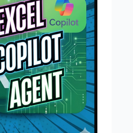
נגד
סוכן
קופיילוט
באקסל
–
מי
מנצח
בקרב
?