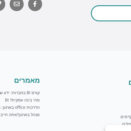
o
לשליחת מייל
u
t
u
b
e
מאמרים
קורס BI בחברות: ידע שווה כסף
מהי בינה עסקית? BI
הדרכות office בארגון: 5 טיפים
מנהל בארגון?אתה חייב 
דמים
לים