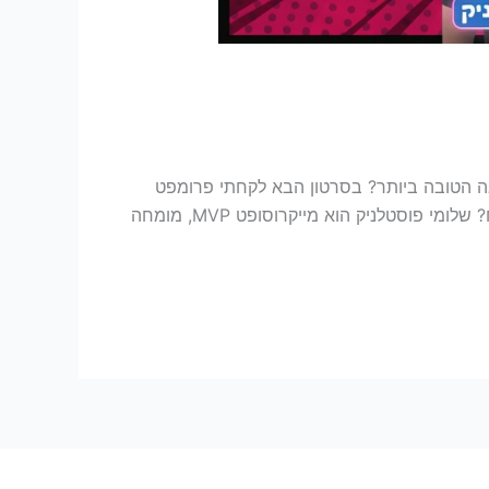
ה הטובה ביותר? בסרטון הבא לקחתי פרומפט
זהה, ונתתי אותו לשני סוכני אקסל, סוכן קופיילוט וסוכן קלוד באקסל, ובדקתי אותם ראש בראש. מי אתם אומרים שניצח? שלומי פוסטלניק הוא מייקרוסופט MVP, מומחה