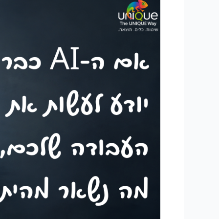
ה-
AI
לא
רק
משנה
את
העבודה
שלנו,
הוא
משנה
גם
את
הביטחון
המקצועי
שלנו