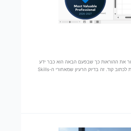
ור את ההוראות כך שבפעם הבאה הוא כבר ידע
כיצד לבצע את העבודה. בלי להתחיל בכל פעם מחדש. בלי להעתיק פרומפטים ארוכים. ובחלק מהמקרים, גם בלי לדעת לכתוב קוד. זה בדיוק הרעיון שמאחורי ה-Skills