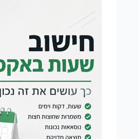
חישוב
שעות
באקסל:
כך
עושים
את
זה
נכון,
גם
כשמשמרת
עוברת
את
חצות