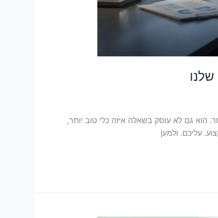
לים ב-Power BI, לא על פרומפטים ל-AI ולא על כלי כזה או אחר. הוא גם לא עוסק בשאלה איזה כלי טוב יותר,
ע. עליכם. ולמען