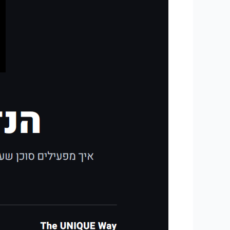
מוקדם
מדי.
גיליתי
איך
גורמים
לו
לסיים
את
העבודה