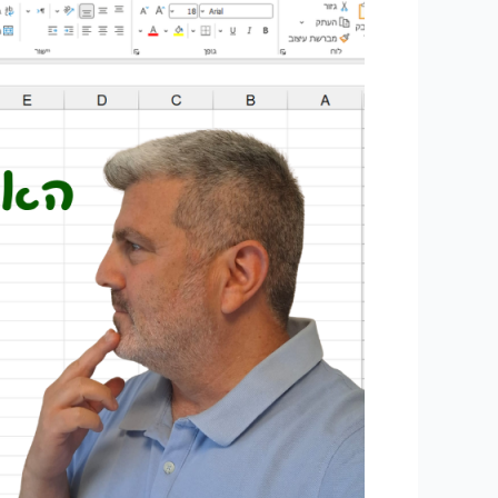
Skills
החדשים
של
Excel
עומדים
להחליף
את
VBA?