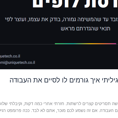
יליתי איך גורמים לו לסיים את העבודה
ביקשתי מסוכן AI לכתוב לי חמישה תסריטים קצרים לרשתות. חזרתי אחרי כמה דקות, וק
ם העבודה. אם זה נשמע לכם מוכר, אתם לא לבד. ככה פרומפט רגיל 