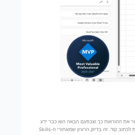
ור את ההוראות כך שבפעם הבאה הוא כבר ידע
כיצד לבצע את העבודה. בלי להתחיל בכל פעם מחדש. בלי להעתיק פרומפטים ארוכים. ובחלק מהמקרים, גם בלי לדעת לכתוב קוד. זה בדיוק הרעיון שמאחורי ה-Skills