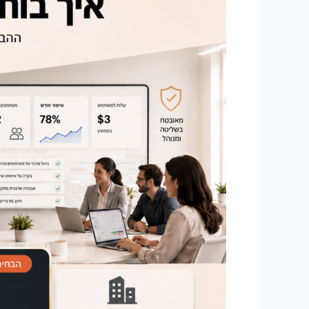
שמונה
מנויים
אישיים,
שמונה
כרטיסי
אשראי
פרטיים.
חסכתם
שלושה
דולר
לאיש
בחודש,
וויתרתם
על
כל
מה
שמגן