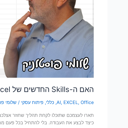
האם ה-Skills החדשים של Excel עומדים להחליף את VBA?
Office
,
EXCEL
,
AI
,
כללי
,
פיתוח עסקי
/
שלומי פו
תארו לעצמכם שתוכלו לקחת תהליך שחוזר אצלכם