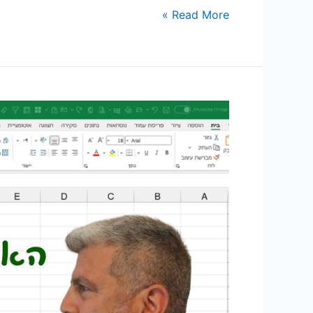
Read More »
האם
ה-
Skills
החדשים
של
Excel
עומדים
להחליף
את
VBA?