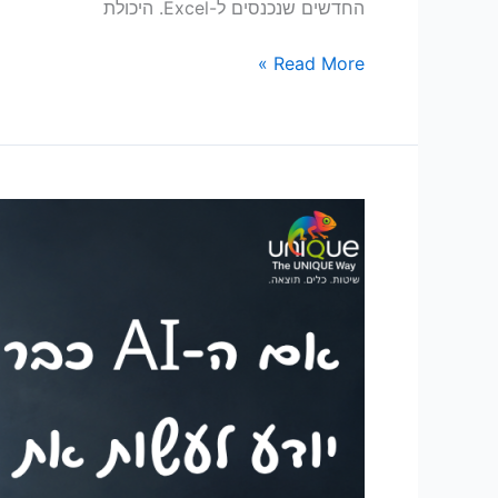
החדשים שנכנסים ל-Excel. היכולת
Read More »
ה-
AI
לא
רק
משנה
את
העבודה
שלנו,
הוא
משנה