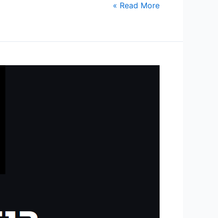
Read More »
הסוכן
שלכם
עוצר
מוקדם
מדי.
גיליתי
איך
גורמים
לו
לסיים
את
העבודה