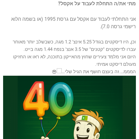
מתי את/ה התחלת לעבוד על אקסל?
אני התחלתי לעבוד עם אקסל עם גרסת 1995 (או בשמה הלוא
רישמי גרסה 7.0).
וכן, היו דיסקטים בגודל 5.25 אינצ' 1.2 מגה, כשבשלב יותר מאוחר
עברו לדיסקטים "קטנים" של 3.5 אנצ' בנפח 1.44 מגה בייט.
היום אני מלמד צעירים שחוץ מהאייקון בתוכנה, לא ראו או החזיקו
מעולם דיסקט אמיתי.
המממ….זה בעצם חושף את הגיל שלי…