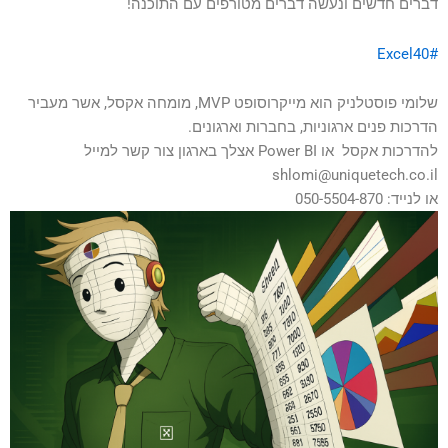
דברים חדשים ונעשה דברים מטורפים עם התוכנה!
#Excel40
שלומי פוסטלניק הוא מייקרוסופט MVP, מומחה אקסל, אשר מעביר
הדרכות פנים ארגוניות, בחברות וארגונים.
להדרכות אקסל או Power BI אצלך בארגון צור קשר למייל
shlomi@uniquetech.co.il
או לנייד: 050-5504-870