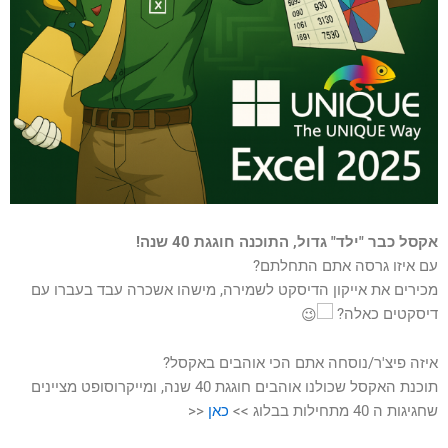
סמן קישורים
font_download
לאפס
cached
את
כל
האפשרויות
אקסל כבר "ילד" גדול, התוכנה חוגגת 40 שנה!
עם איזו גרסה אתם התחלתם?
מכירים את אייקון הדיסקט לשמירה, מישהו אשכרה עבד בעברו עם
דיסקטים כאלה?
איזה פיצ'ר/נוסחה אתם הכי אוהבים באקסל?
תוכנת האקסל שכולנו אוהבים חוגגת 40 שנה, ומייקרוסופט מציינים
שחגיגות ה 40 מתחילות בבלוג >>
כאן
<<