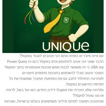
עם איזה פיצ'ר או נוסחה אתם הכי אוהבים לעבוד באקסל?
הדבר שאני הכי אוהב להתעסק איתו באקסל כיום זה Power Query
וגם VBA, כי זה מאפשר לבנות ממש מכונות אוטומטיות בתוך האקסל
המוכר והטוב מבלי להשתמש בתוכנות ותוספים חיצוניים.
לאחרונה התחלתי לחבב גם את נוסחאות המערך שמשנות את כל
תפיסת החישובים באקסל.
וסליחה שלא הזכרתי את Copiot ידידנו החדש, הוא עוד בשל, לדעתי.
אז מה נאחל לאקסל?
שהתוכנה תמשיך לסחוף מיליוני משתמשים בעולם ובישראל, ושנראה