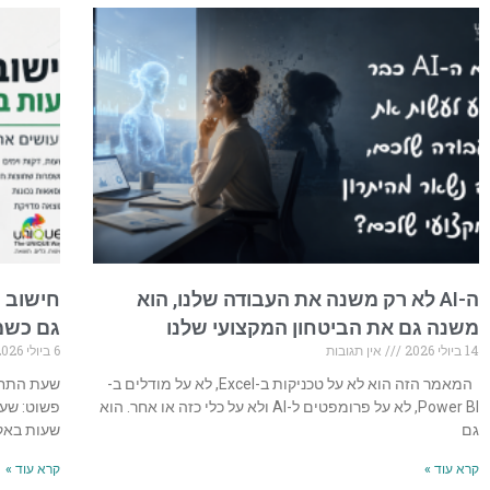
ה-AI לא רק משנה את העבודה שלנו, הוא
חישוב ש
משנה גם את הביטחון המקצועי שלנו
גם כשמ
14 ביולי 2026
אין תגובות
6 ביולי 2026
המאמר הזה הוא לא על טכניקות ב-Excel, לא על מודלים ב-
Power BI, לא על פרומפטים ל-AI ולא על כלי כזה או אחר. הוא
פשוט: שע
גם
שעות באק
קרא עוד »
קרא עוד »