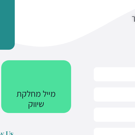
ך
מייל מחלקת
שיווק
Courses@uniquetech.co.il
w Us