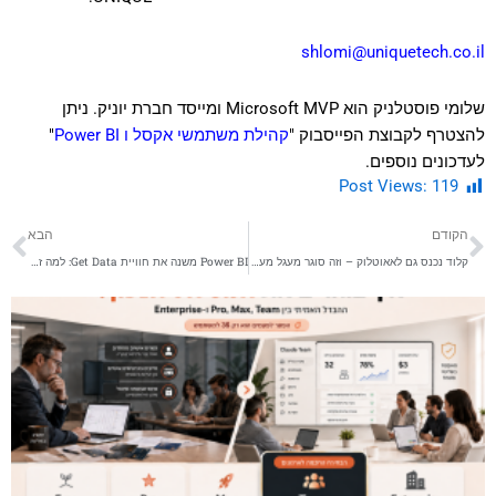
shlomi@uniquetech.co.il
שלומי פוסטלניק הוא Microsoft MVP ומייסד חברת
יוניק
. ניתן
להצטרף לקבוצת הפייסבוק "
קהילת משתמשי אקסל ו Power BI
"
לעדכונים נוספים.
Post Views:
119
קודם
הב
הקודם
הבא
קלוד נכנס גם לאאוטלוק – וזה סוגר מעגל מעניין מאוד
Power BI משנה את חוויית Get Data: למה זה חשוב גם למשתמשי Excel?