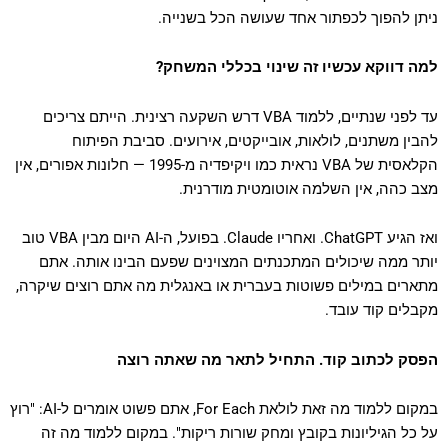
ניתן להפוך לכפתור אחד שעושה הכל בשנייה.
למה דווקא עכשיו זה שינוי בכללי המשחק?
עד לפני שנתיים, ללמוד VBA דרש השקעה רצינית. הייתם צריכים
להבין משתנים, לולאות, אובייקטים, אירועים. סביבת הפיתוח
הקלאסית של VBA נראית כמו ויקיפדיה מ-1995 — חלונות אפורים, אין
מצב כהה, אין השלמה אוטומטית מודרנית.
ואז הגיע ChatGPT. ואחריו Claude. בפועל, ה-AI היום מבין VBA טוב
יותר ממה שיכולים המתכנתים המצוינים שפעם הבינו אותה. אתם
מתארים במילים פשוטות בעברית או באנגלית מה אתם רוצים שיקרה,
מקבלים קוד עובד.
הפסק לכתוב קוד. התחיל לתאר מה שאתה רוצה
במקום ללמוד מה זאת לולאת For Each, אתם פשוט אומרים ל-AI: "רוץ
על כל הגיליונות בקובץ ומחק שורות ריקות". במקום ללמוד מה זה