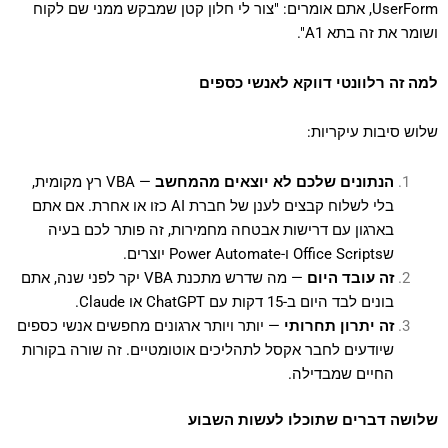
UserForm, אתם אומרים: "צור לי חלון קטן שמבקש ממני שם לקוח
ושומר את זה בתא A1".
למה זה רלוונטי דווקא לאנשי כספים
שלוש סיבות עיקריות:
הנתונים שלכם לא יוצאים מהמחשב
— VBA רץ מקומית,
בלי לשלוח קבצים לענן של חברת AI כזו או אחרת. אם אתם
בארגון עם דרישות אבטחה מחמירות, זה פותר לכם בעיה
שOffice Scripts ו-Power Automate יוצרים.
זה עובד היום
— מה שדרש מתכנת VBA יקר לפני שנה, אתם
בונים לבד היום ב-15 דקות עם ChatGPT או Claude.
זה יתרון תחרותי
— יותר ויותר ארגונים מחפשים אנשי כספים
שיודעים לחבר אקסל לתהליכים אוטומטיים. זה שורה בקורות
החיים שמבדילה.
שלושה דברים שתוכלו לעשות השבוע