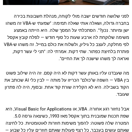
סמן קישורים
font_download
לפני שלושה חודשים ישבה מולי לקוחה, מנהלת חשבונות בכירה
לאפס
cached
את
בחברה גדולה, ושאלה אותי שאלה תמימה: "שמעתי ש-VBA זה משהו
כל
ישן ומיותר. נכון?". הסתכלתי על המסך שלה. היא הייתה באמצע
האפשרויות
משימה שלוקחת לה ארבע שעות כל סוף חודש — לפלח קובץ אקסל
לפי מחלקה, לעצב כל גיליון, ולשלוח את כולם במייל. זה משהו ש-VBA
פותרת בלחיצת כפתור. שתי דקות. אמרתי לה: "תני לי עשר דקות,
ואראה לך משהו שישנה לך את החיים".
מה שעבדנו עליו באותן עשר דקות לא היה קסם. זה היה שילוב פשוט
בין VBA — השפה ש"כולם" הכריזו על מותה — לבין כלי AI שכותב את
הקוד בשבילה. היא לא הקלידה שורת קוד אחת. ובסוף, היה לה פתרון
שעובד.
אבל נחזור רגע אחורה. VBA, או Visual Basic for Applications, היא
שפת תכנות שמובנית בתוך אקסל מאז 1993, כשיצאה גרסה 5.0.
המטרה שלה פשוטה: להפוך משימות חוזרות לאוטומטיות. כל לחיצה
שאתם עושים בעכבר, כל רצף פעולות שאתם חוזרים עליו כל שבוע —