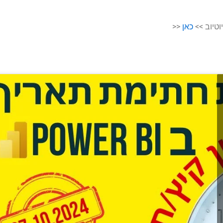
וטיוב >>
כאן
<<