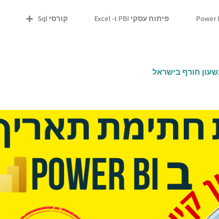
פיתוח עסקי PBI ו- Excel
קורסי Sql