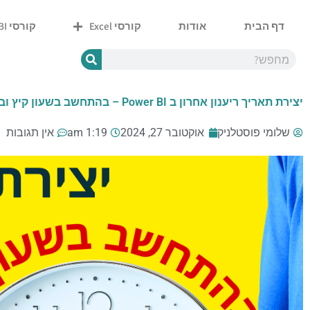
ילוג
תוכן
דף הבית
אודות
קורסי Excel
קורסי Power BI
Y
W
P
E
F
o
h
h
n
a
u
a
o
v
c
t
t
n
e
e
u
s
e
l
b
יצירת תאריך ריענון אחרון ב Power BI – בהתחשב בשעון קיץ ובשעון חורף בישראל
b
a
o
o
e
p
p
o
p
e
k
-
שלומי פוסטלניק
אוקטובר 27, 2024
1:19 am
אין תגובות
f