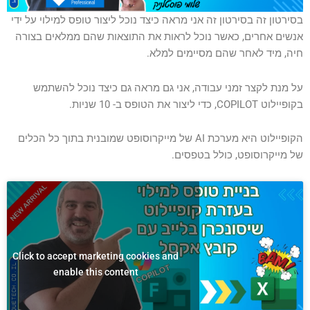
סמן קישורים
font_download
בסירטון זה בסירטון זה אני מראה כיצד נוכל ליצור טופס למילוי על ידי
אנשים אחרים, כאשר נוכל לראות את התוצאות שהם ממלאים בצורה
לאפס
cached
את
חיה, מיד לאחר שהם מסיימים למלא.
כל
האפשרויות
על מנת לקצר זמני עבודה, אני גם מראה גם כיצד נוכל להשתמש
בקופיילוט COPILOT, כדי ליצור את הטופס ב- 10 שניות.
הקופיילוט היא מערכת AI של מייקרוסופט שמובנית בתוך כל הכלים
של מייקרוסופט, כולל בטפסים.
Click to accept marketing cookies and
enable this content