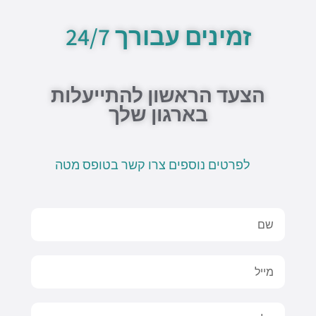
u
s
e
l
b
b
a
o
o
זמינים עבורך 24/7
e
p
p
o
p
e
k
-
f
הצעד הראשון להתייעלות
בארגון שלך
לפרטים נוספים צרו קשר בטופס מטה
Name
Email
טלפון