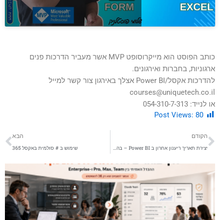
כותב הפוסט הוא מייקרוסופט MVP אשר מעביר הדרכות פנים
ארגוניות, בחברות ואירגונים.
להדרכות אקסל/Power BI אצלך באירגון צור קשר למייל
courses@uniquetech.co.il
או לנייד: 054-310-7-313
Post Views:
80
קודם
הב
הקודם
הבא
יצירת תאריך ריענון אחרון ב Power BI – בהתחשב בשעון קיץ ובשעון חורף בישראל
שימוש ב # סולמית באקסל 365