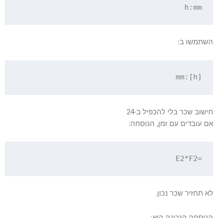
h:mm

השתמשו ב:
[h]:mm

חישוב שכר בלי להכפיל ב-24
אם עובדים עם זמן, הנוסחה:
=E2*F2

לא תחזיר שכר נכון.
הנוסחה הנכונה היא: