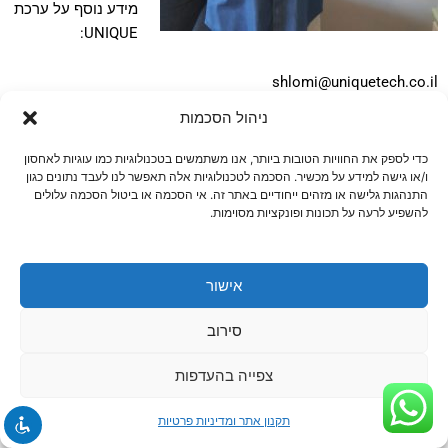
מידע נוסף על ערכת
UNIQUE:
shlomi@uniquetech.co.il
ניהול הסכמות
שלומי פוסטלניק הוא Microsoft MVP ומייסד חברת
יוניק
. ניתן
להצטרף לקבוצת הפייסבוק "
קהילת משתמשי אקסל ו Power BI
"
כדי לספק את החוויות הטובות ביותר, אנו משתמשים בטכנולוגיות כמו עוגיות לאחסון
ו/או גישה למידע על מכשיר. הסכמה לטכנולוגיות אלה תאפשר לנו לעבד נתונים כגון
לעדכונים נוספים.
התנהגות גלישה או מזהים ייחודיים באתר זה. אי הסכמה או ביטול הסכמה עלולים
Post Views:
113
להשפיע לרעה על תכונות ופונקציות מסוימות.
קודם
הב
הקודם
הבא
Power BI Desktop Bridge – ההכרזה שמסמנת את עתיד הפיתוח ב-Power BI
ה-AI לא רק משנה את העבודה שלנו, הוא משנה גם את הביטחון המקצועי שלנו
אישור
סירוב
צפייה בהעדפות
תקנון אתר ומדיניות פרטיות