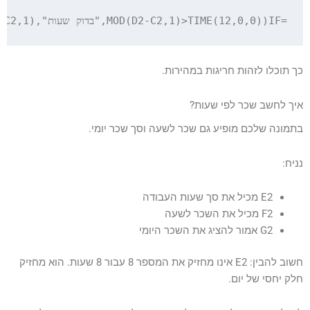
=IF(MOD(D2-C2,1)>TIME(12,0,0),"בדוק שעות",MOD(D2-C2,1))

כך תוכלו לזהות חריגות במהירות.
איך לחשב שכר לפי שעות?
בתמונה שלכם מופיע גם שכר לשעה וסך שכר יומי.
נניח:
E2 מכיל את סך שעות העבודה
F2 מכיל את השכר לשעה
G2 אמור להציג את השכר היומי
חשוב להבין: E2 אינו מחזיק את המספר 8 עבור 8 שעות. הוא מחזיק
חלק יחסי של יום.