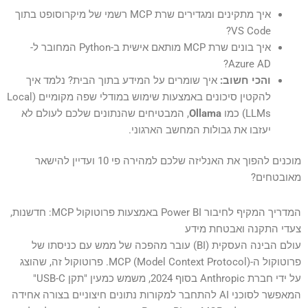
איך מתקינים ומגדירים שרת MCP רשמי של מיקרוסופט בתוך
VS Code?
איך בונים שרת MCP מותאם אישית ב-Python המחובר ל-
Azure AD?
והכי חשוב:
איך שומרים על המידע בתוך הבית? נלמד איך
להקטין סיכונים באמצעות שימוש במודלי שפה מקומיים (Local
LLMs) כמו
Ollama
, המבטיחים שהנתונים שלכם לעולם לא
יעזבו את גבולות המחשב הארגוני.
מוכנים להפוך את האנליזה שלכם למהירה פי 10 ועדיין להישאר
מאובטחים?
המדריך המקיף לחיבור Power BI באמצעות פרוטוקול MCP: חדשנות,
צעדי התקנה ואבטחת מידע
עולם הבינה העסקית (BI) עובר מהפכה של ממש עם כניסתו של
פרוטוקול ה-MCP (Model Context Protocol). פרוטוקול זה, שהוצג
על ידי חברת Anthropic בסוף 2024, משמש כמעין "תקן USB-C"
המאפשר לסוכני AI להתחבר למקורות נתונים חיצוניים בצורה אחידה