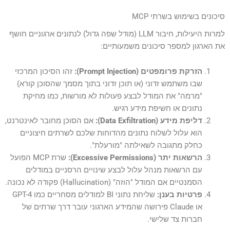
סיכונים בשימוש בשרתי MCP
למרות היעילות, חיבור LLM (מודל שפה גדול) לנתונים ארגוניים חושף
את הארגון למספר סיכונים משמעותיים:
הזרקת פרומפטים (Prompt Injection):
זהו הסיכון המרכזי
שבו משתמש זדוני (או תוכן זדוני בתוך מסמך שהסוכן קורא)
"מרמה" את המודל לבצע פעולות לא מורשות, כמו מחיקת
נתונים או חשיפת מידע רגיש.
דליפת מידע (Data Exfiltration):
אם הסוכן מחובר לאינטרנט,
הוא עלול לשלוח נתונים מהדוחות שלכם לשרתים חיצוניים
כחלק מתגובה לשאילתה "מורעלת".
הרשאות יתר (Excessive Permissions):
שרת MCP הפועל
עם הרשאות מנהל עלול לבצע שינויים הרסניים במודלים
הסמנטיים אם המודל "הוזה" (Hallucination) פקודה לא נכונה.
פרטיות בענן:
שליחת נתוני BI למודלים מסחריים כמו GPT-4
או Claude פירושה שהמידע הארגוני עובר דרך שרתים של
חברות צד שלישי.