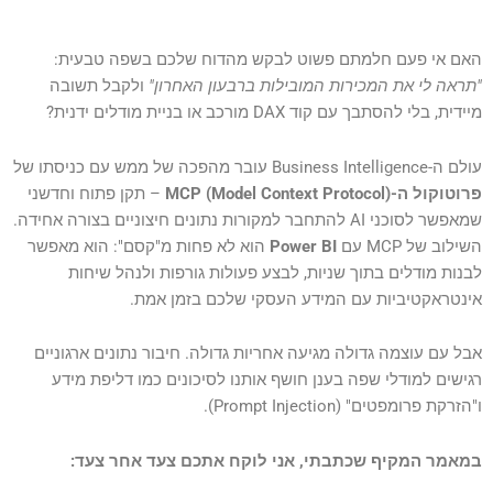
האם אי פעם חלמתם פשוט לבקש מהדוח שלכם בשפה טבעית:
"תראה לי את המכירות המובילות ברבעון האחרון"
ולקבל תשובה
מיידית, בלי להסתבך עם קוד DAX מורכב או בניית מודלים ידנית?
עולם ה-Business Intelligence עובר מהפכה של ממש עם כניסתו של
פרוטוקול ה-MCP (Model Context Protocol)
– תקן פתוח וחדשני
שמאפשר לסוכני AI להתחבר למקורות נתונים חיצוניים בצורה אחידה.
השילוב של MCP עם
Power BI
הוא לא פחות מ"קסם": הוא מאפשר
לבנות מודלים בתוך שניות, לבצע פעולות גורפות ולנהל שיחות
אינטראקטיביות עם המידע העסקי שלכם בזמן אמת.
אבל עם עוצמה גדולה מגיעה אחריות גדולה. חיבור נתונים ארגוניים
רגישים למודלי שפה בענן חושף אותנו לסיכונים כמו דליפת מידע
ו"הזרקת פרומפטים" (Prompt Injection).
במאמר המקיף שכתבתי, אני לוקח אתכם צעד אחר צעד: