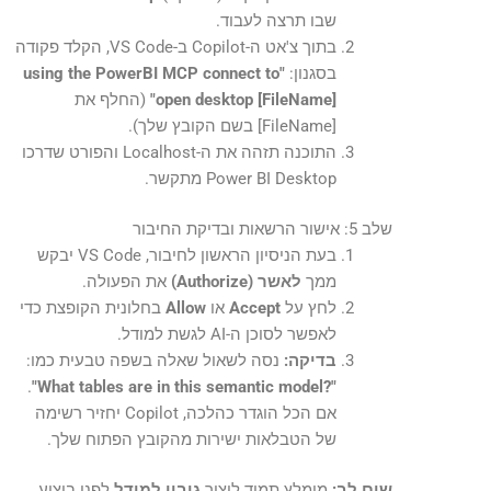
שבו תרצה לעבוד.
בתוך צ'אט ה-Copilot ב-VS Code, הקלד פקודה
בסגנון:
"using the PowerBI MCP connect to
open desktop [FileName]"
(החלף את
[FileName] בשם הקובץ שלך).
התוכנה תזהה את ה-Localhost והפורט שדרכו
Power BI Desktop מתקשר.
שלב 5: אישור הרשאות ובדיקת החיבור
בעת הניסיון הראשון לחיבור, VS Code יבקש
ממך
לאשר (Authorize)
את הפעולה.
לחץ על
Accept
או
Allow
בחלונית הקופצת כדי
לאפשר לסוכן ה-AI לגשת למודל.
בדיקה:
נסה לשאול שאלה בשפה טבעית כמו:
.
"?What tables are in this semantic model"
אם הכל הוגדר כהלכה, Copilot יחזיר רשימה
של הטבלאות ישירות מהקובץ הפתוח שלך.
שים לב:
מומלץ תמיד ליצור
גיבוי למודל
לפני ביצוע