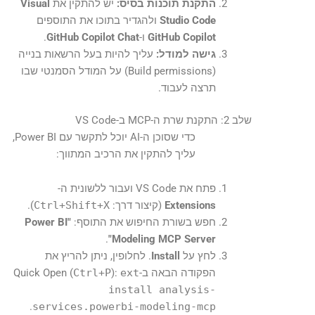
התקנת תוכנות בסיס:
יש להתקין את
Visual
Studio Code
ולהגדיר בתוכו את התוספים
GitHub Copilot
ו-
GitHub Copilot Chat
.
גישה למודל:
עליך להיות בעל הרשאות בנייה
(Build permissions) על המודל הסמנטי שבו
תרצה לעבוד.
שלב 2: התקנת שרת ה-MCP ב-VS Code
כדי שסוכן ה-AI יוכל לתקשר עם Power BI,
עליך להתקין את הרכיב המתווך:
פתח את VS Code ועבור ללשונית ה-
Extensions
(קיצור דרך:
Ctrl+Shift+X
).
חפש בשורת החיפוש את התוסף:
"Power BI
.
Modeling MCP Server"
לחץ על
Install
. לחלופין, ניתן להריץ את
הפקודה הבאה ב-Quick Open (
ext
):
Ctrl+P
install analysis-
.
services.powerbi-modeling-mcp