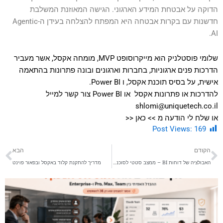
הדוקה על אבטחת המידע הארגוני. הגישה המאוזנת המשלבת
חדשנות עם בקרות אבטחה היא המפתח להצלחה בעידן ה-Agentic
AI.
שלומי פוסטלניק הוא מייקרוסופט MVP, מומחה אקסל, אשר מעביר
הדרכות פנים ארגוניות, בחברות וארגונים ובונה פתרונות בהתאמה
אישית, על בסיס תוכנת אקסל, ו Power BI.
להדרכות או פתרונות אקסל או Power BI צור קשר למייל
shlomi@uniquetech.co.il
או שלח לי הודעה מ >>
כאן
<<
Post Views:
169
קודם
הב
הקודם
הבא
האבולציה של דוחות BI – ממצב סטטי לסוכני AI שנותנים תובנות ומבצעים את פעולות אקטיביות הנחוצות
מדריך להתקנת קלוד באקסל ובפאור פוינט