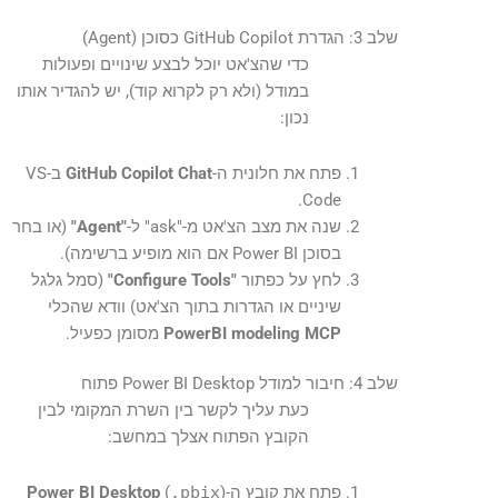
שלב 3: הגדרת GitHub Copilot כסוכן (Agent)
כדי שהצ'אט יוכל לבצע שינויים ופעולות
במודל (ולא רק לקרוא קוד), יש להגדיר אותו
נכון:
פתח את חלונית ה-
GitHub Copilot Chat
ב-VS
Code.
שנה את מצב הצ'אט מ-"ask" ל-
"Agent"
(או בחר
בסוכן Power BI אם הוא מופיע ברשימה).
לחץ על כפתור
"Configure Tools"
(סמל גלגל
שיניים או הגדרות בתוך הצ'אט) וודא שהכלי
PowerBI modeling MCP
מסומן כפעיל.
שלב 4: חיבור למודל Power BI Desktop פתוח
כעת עליך לקשר בין השרת המקומי לבין
הקובץ הפתוח אצלך במחשב:
פתח את קובץ ה-
)
.pbix
(
Power BI Desktop