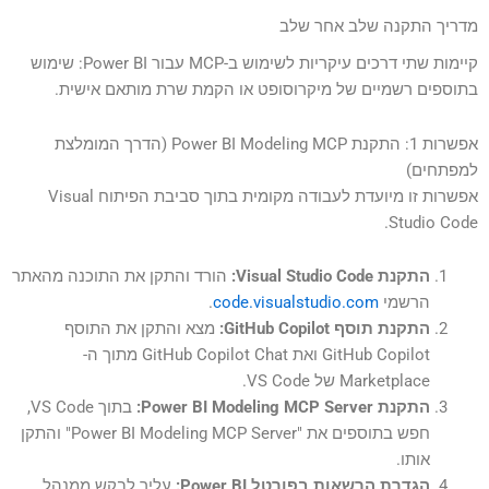
מדריך התקנה שלב אחר שלב
קיימות שתי דרכים עיקריות לשימוש ב-MCP עבור Power BI: שימוש
בתוספים רשמיים של מיקרוסופט או הקמת שרת מותאם אישית.
אפשרות 1: התקנת Power BI Modeling MCP (הדרך המומלצת
למפתחים)
אפשרות זו מיועדת לעבודה מקומית בתוך סביבת הפיתוח Visual
Studio Code.
התקנת Visual Studio Code:
הורד והתקן את התוכנה מהאתר
הרשמי
code.visualstudio.com
.
התקנת תוסף GitHub Copilot:
מצא והתקן את התוסף
GitHub Copilot ואת GitHub Copilot Chat מתוך ה-
Marketplace של VS Code.
התקנת Power BI Modeling MCP Server:
בתוך VS Code,
חפש בתוספים את "Power BI Modeling MCP Server" והתקן
אותו.
הגדרת הרשאות בפורטל Power BI:
עליך לבקש ממנהל