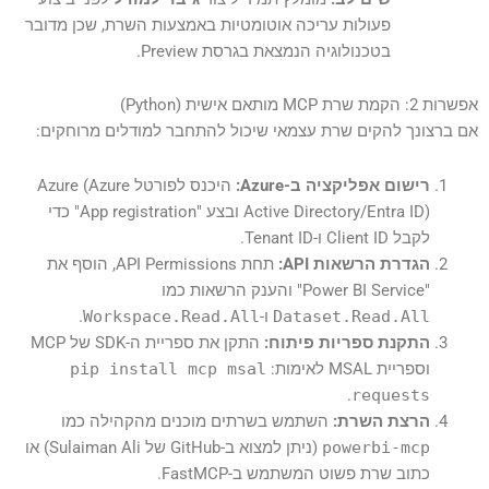
פעולות עריכה אוטומטיות באמצעות השרת, שכן מדובר
בטכנולוגיה הנמצאת בגרסת Preview.
אפשרות 2: הקמת שרת MCP מותאם אישית (Python)
אם ברצונך להקים שרת עצמאי שיכול להתחבר למודלים מרוחקים:
רישום אפליקציה ב-Azure:
היכנס לפורטל Azure (Azure
Active Directory/Entra ID) ובצע "App registration" כדי
לקבל Client ID ו-Tenant ID.
הגדרת הרשאות API:
תחת API Permissions, הוסף את
"Power BI Service" והענק הרשאות כמו
Dataset.Read.All
ו-
Workspace.Read.All
.
התקנת ספריות פיתוח:
התקן את ספריית ה-SDK של MCP
וספריית MSAL לאימות:
pip install mcp msal
.
requests
הרצת השרת:
השתמש בשרתים מוכנים מהקהילה כמו
powerbi-mcp
(ניתן למצוא ב-GitHub של Sulaiman Ali) או
כתוב שרת פשוט המשתמש ב-FastMCP.