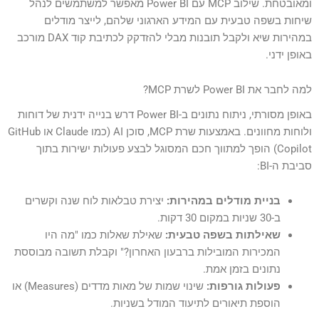
ומאובטחת. שילוב MCP עם Power BI מאפשר למשתמשים לנהל
שיחות בשפה טבעית עם המידע הארגוני שלהם, לייצר מודלים
במהירות שיא ולקבל תובנות מבלי להזדקק לכתיבת קוד DAX מורכב
באופן ידני.
למה לחבר את Power BI לשרת MCP?
באופן מסורתי, ניתוח נתונים ב-Power BI דרש בנייה ידנית של דוחות
ולוחות מחוונים. באמצעות שרת MCP, סוכן AI (כמו Claude או GitHub
Copilot) הופך למתווך חכם המסוגל לבצע פעולות ישירות בתוך
סביבת ה-BI:
בניית מודלים במהירות:
יצירת טבלאות לוח שנה וקשרים
ב-30 שניות במקום 30 דקות.
שאילתות בשפה טבעית:
שאילת שאלות כמו "מה היו
המכירות המובילות ברבעון האחרון?" וקבלת תשובה מבוססת
נתונים בזמן אמת.
פעולות גורפות:
שינוי שמות של מאות מדדים (Measures) או
הוספת תיאורים לתיעוד המודל בשניות.