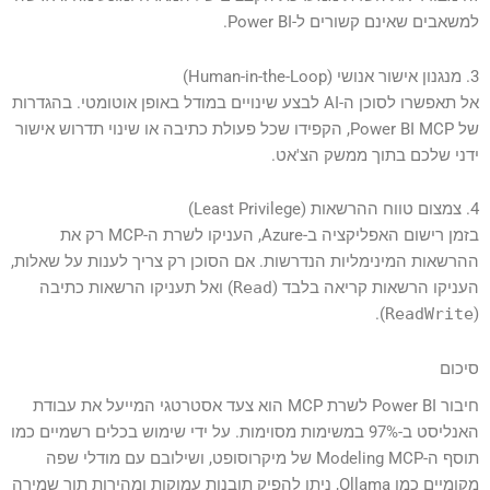
למשאבים שאינם קשורים ל-Power BI.
3. מנגנון אישור אנושי (Human-in-the-Loop)
אל תאפשרו לסוכן ה-AI לבצע שינויים במודל באופן אוטומטי. בהגדרות
של Power BI MCP, הקפידו שכל פעולת כתיבה או שינוי תדרוש אישור
ידני שלכם בתוך ממשק הצ'אט.
4. צמצום טווח ההרשאות (Least Privilege)
בזמן רישום האפליקציה ב-Azure, העניקו לשרת ה-MCP רק את
ההרשאות המינימליות הנדרשות. אם הסוכן רק צריך לענות על שאלות,
העניקו הרשאות קריאה בלבד (
Read
) ואל תעניקו הרשאות כתיבה
).
ReadWrite
(
סיכום
חיבור Power BI לשרת MCP הוא צעד אסטרטגי המייעל את עבודת
האנליסט ב-97% במשימות מסוימות. על ידי שימוש בכלים רשמיים כמו
תוסף ה-Modeling MCP של מיקרוסופט, ושילובם עם מודלי שפה
מקומיים כמו Ollama, ניתן להפיק תובנות עמוקות ומהירות תוך שמירה