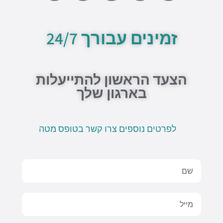
u
a
o
v
c
t
t
n
e
e
u
s
e
l
b
b
a
o
o
זמינים עבורך 24/7
e
p
p
o
p
e
k
-
f
הצעד הראשון להתייעלות
בארגון שלך
לפרטים נוספים צרו קשר בטופס מטה
Name
Email