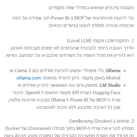
הקטנת סיכונים ושימוש במודלי שפה מקומיים
כדי ליהנות מהיתרונות של MCP ב-Power BI תוך שמירה על רמת
אבטחה גבוהה, מומלץ לנקוט בצעדים הבאים:
1. התקנת LLM מקומי (Local LLM)
הדרך הטובה ביותר להבטיח שהנתונים לא יוצאים מגבולות הארגון
היא להריץ את מודל השפה על השרתים שלכם או על המחשב האישי.
Ollama:
כלי פופולרי ופשוט להרצת מודלים כמו Llama 3 או
Mistral באופן מקומי. ניתן להוריד מהאתר
ollama.com
.
LM Studio:
ממשק גרפי נוח המאפשר להריץ מודלים מ-
Hugging Face כשרת API מקומי התואם ל-OpenAI. חיבור
שרת ה-MCP של Power BI ל-Ollama מבטיח פרטיות מלאה,
שכן כל העיבוד מתבצע ללא חיבור לאינטרנט.
2. שימוש ב-Sandboxing (Docker)
מומלץ להריץ את שרת ה-MCP בתוך מכולה (Container) של Docker.
זה מבודד את השרת ממערכת הקבצים של המארח ומונע מה-AI גישה