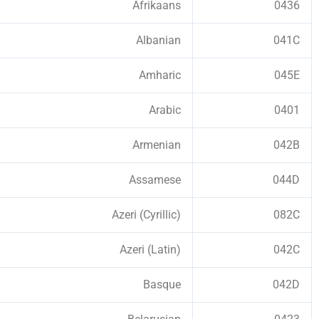
Afrikaans
0436
Albanian
041C
Amharic
045E
Arabic
0401
Armenian
042B
Assamese
044D
Azeri (Cyrillic)
082C
Azeri (Latin)
042C
Basque
042D