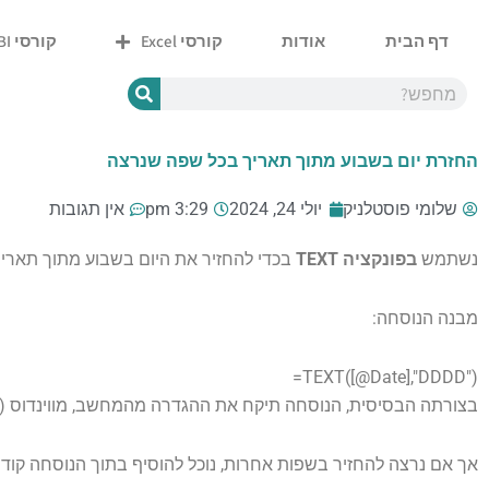
ילוג
תוכן
דף הבית
אודות
קורסי Excel
קורסי Power BI
Y
W
P
E
F
o
h
h
n
a
u
a
o
v
c
t
t
n
e
e
u
s
e
l
b
החזרת יום בשבוע מתוך תאריך בכל שפה שנרצה
b
a
o
o
e
p
p
o
p
e
k
-
שלומי פוסטלניק
יולי 24, 2024
3:29 pm
אין תגובות
f
נשתמש
בפונקציה TEXT
בכדי להחזיר את היום בשבוע מתוך תאריך
מבנה הנוסחה:
=TEXT([@Date],"DDDD")
בצורתה הבסיסית, הנוסחה תיקח את ההגדרה מהמחשב, מווינדוס ('לו
אך אם נרצה להחזיר בשפות אחרות, נוכל להוסיף בתוך הנוסחה קוד