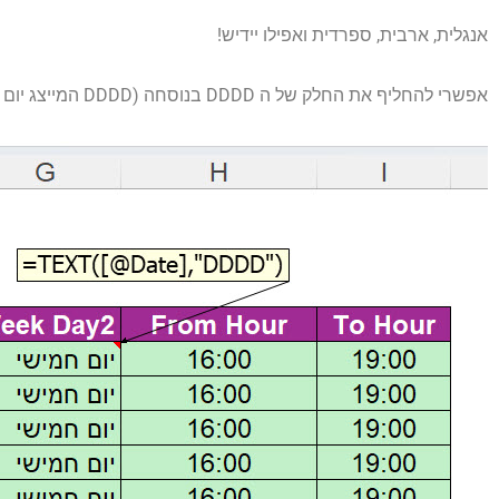
אנגלית, ארבית, ספרדית ואפילו יידיש!
אפשרי להחליף את החלק של ה DDDD בנוסחה (DDDD המייצג יום בשבוע day) באותיות MMMM ולקבל את