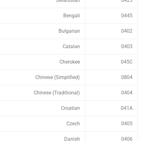
Belarusian
0423
Bengali
0445
Bulgarian
0402
Catalan
0403
Cherokee
045C
Chinese (Simplified)
0804
Chinese (Traditional)
0404
Croatian
041A
Czech
0405
Danish
0406