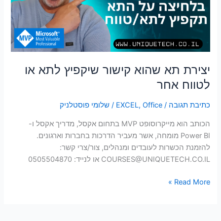
לתא
סמן קישורים
font_download
או
לטווח
לאפס
cached
את
אחר
כל
האפשרויות
יצירת תא שהוא קישור שיקפיץ לתא או
לטווח אחר
כתיבת תגובה
/
Office
,
EXCEL
/
שלומי פוסטלניק
הכותב הוא מייקרוסופט MVP בתחום אקסל, מדריך אקסל ו-
Power BI מומחה, אשר מעביר הדרכות בחברות וארגונים.
להזמנת הכשרות לעובדים ומנהלים, צור/צרי קשר:
COURSES@UNIQUETECH.CO.IL
או לנייד: 0505504870
Read More »