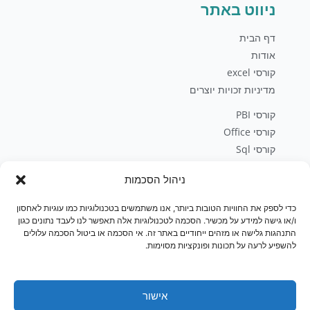
ניווט באתר
דף הבית
אודות
קורסי excel
מדיניות זכויות יוצרים
קורסי PBI
קורסי Office
קורסי Sql
פיתוח עסקי
ניהול הסכמות
בלוג
יצירת קשר
כדי לספק את החוויות הטובות ביותר, אנו משתמשים בטכנולוגיות כמו עוגיות לאחסון
חנות
ו/או גישה למידע על מכשיר. הסכמה לטכנולוגיות אלה תאפשר לנו לעבד נתונים כגון
התנהגות גלישה או מזהים ייחודיים באתר זה. אי הסכמה או ביטול הסכמה עלולים
להשפיע לרעה על תכונות ופונקציות מסוימות.
אישור