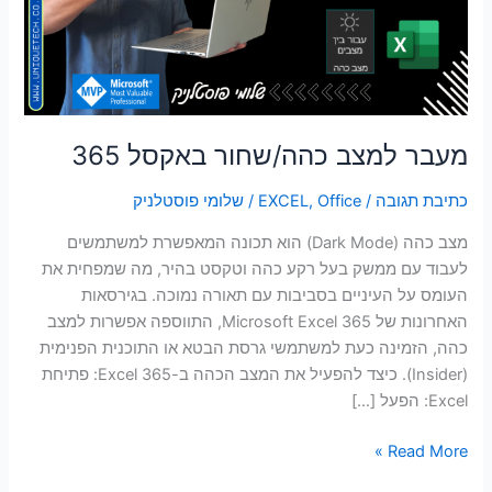
סמן קישורים
font_download
לאפס
cached
את
כל
האפשרויות
מעבר למצב כהה/שחור באקסל 365
כתיבת תגובה
/
Office
,
EXCEL
/
שלומי פוסטלניק
מצב כהה (Dark Mode) הוא תכונה המאפשרת למשתמשים
לעבוד עם ממשק בעל רקע כהה וטקסט בהיר, מה שמפחית את
העומס על העיניים בסביבות עם תאורה נמוכה. בגירסאות
האחרונות של Microsoft Excel 365, התווספה אפשרות למצב
כהה, הזמינה כעת למשתמשי גרסת הבטא או התוכנית הפנימית
(Insider). כיצד להפעיל את המצב הכהה ב-Excel 365: פתיחת
Excel: הפעל […]
Read More »