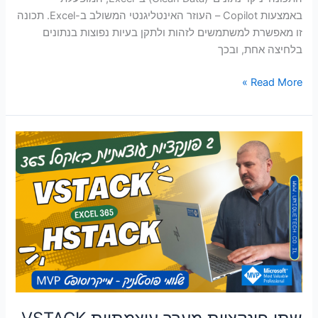
באמצעות Copilot – העוזר האינטליגנטי המשולב ב-Excel. תכונה
זו מאפשרת למשתמשים לזהות ולתקן בעיות נפוצות בנתונים
בלחיצה אחת, ובכך
Read More »
שתי
פונקציות
מערך
עוצמתיות
VSTACK
ו-
HSTACK
לאיחוד
טווחים
לטבלה
אחת