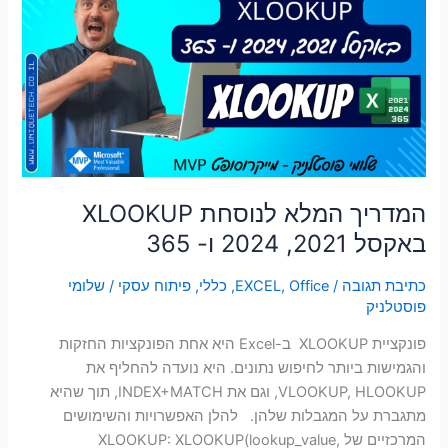
לנוסחת
XLOOKUP
באקסל
2021,
2024
ו-
365
המדריך המלא לנוסחת XLOOKUP
באקסל 2021, 2024 ו- 365
כתיבת תגובה
/
Office
,
EXCEL
,
כללי
,
פיתוח עסקי
/
שלומי
פוסטלניק
פונקציית XLOOKUP ב-Excel היא אחת הפונקציות החזקות
והגמישות ביותר לחיפוש נתונים. היא נועדה להחליף את
VLOOKUP, HLOOKUP, וגם את INDEX+MATCH, תוך שהיא
מתגברת על המגבלות שלהן. להלן האפשרויות והשימושים
המרכזיים של XLOOKUP: XLOOKUP(lookup_value,