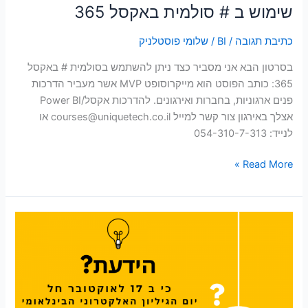
שימוש ב # סולמית באקסל 365
כתיבת תגובה
/
BI
/
שלומי פוסטלניק
בסרטון הבא אני מסביר כצד ניתן להשתמש בסולמית # באקסל
365: כותב הפוסט הוא מייקרוסופט MVP אשר מעביר הדרכות
פנים ארגוניות, בחברות ואירגונים. להדרכות אקסל/Power BI
אצלך באירגון צור קשר למייל
courses@uniquetech.co.il
או
לנייד: 054-310-7-313
Read More »
17
באוקטובר
–
יום
גיליונות
האלקטרונים