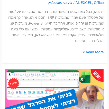
Office
,
EXCEL
,
AI
/
שלומי פוסטלניק
תראו, בכל כמה שנים מופיעה כותרת חדשה שמכריזה על "מותו
של אקסל!" פעם אמרו שמערכות ERP יחסלו אותו. אחר כך אמרו
שמערכות BI יחליפו אותו. אחר כך הגיעו Power BI, מערכות ענן,
אוטומציות, דשבורדים, אפליקציות עסקיות, ועכשיו גם כלי בינה
מלאכותית. ועדיין, אקסל כאן. לא רק שהוא כאן, הוא עדיין אחד
הכלים הכי חשובים
Read More »
ערכת
UNIQUE
לאקסל:
סרגל
הכלים
שבניתי
כדי