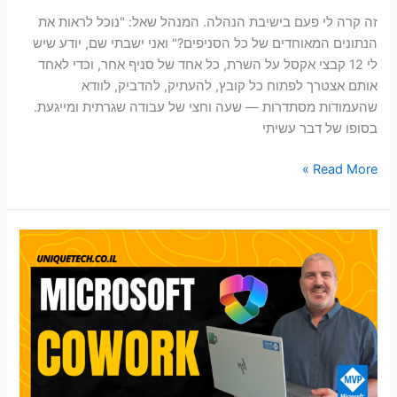
בקליק
זה קרה לי פעם בישיבת הנהלה. המנהל שאל: "נוכל לראות את
הנתונים המאוחדים של כל הסניפים?" ואני ישבתי שם, יודע שיש
לי 12 קבצי אקסל על השרת, כל אחד של סניף אחר, וכדי לאחד
אותם אצטרך לפתוח כל קובץ, להעתיק, להדביק, לוודא
שהעמודות מסתדרות — שעה וחצי של עבודה שגרתית ומייגעת.
בסופו של דבר עשיתי
Read More »
הפרויקט
שלקח
לי
שעה
—
Copilot
Cowork
סיים