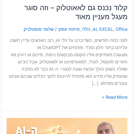
סמן קישורים
font_download
קלוד נכנס גם לאאוטלוק – וזה סוגר
מעגל מעניין מאוד
לאפס
cached
את
כל
Office
,
EXCEL
,
AI
,
כללי
,
פיתוח עסקי
/
שלומי פוסטלניק
האפשרויות
לפני כמה חודשים, כשדיברנו על כלי AI, רוב האנשים עדיין חשבו
עליהם בתור חלון נפרד. פותחים את ChatGPT או
Claude.מעתיקים אליו טקסט.מבקשים ניסוח, סיכום או רעיון.ואז
חוזרים לאקסל, לוורד, לפאוורפוינט או לאאוטלוק. אבל הכיוון
שאליו השוק הולך עכשיו שונה לגמרי. ה-AI כבר לא מחכה
שנעתיק אליו מידע.הוא מתחיל להיכנס לתוך הכלים שבהם אנחנו
עובדים ממילא. […]
Read More »
הבינה
המלאכותית