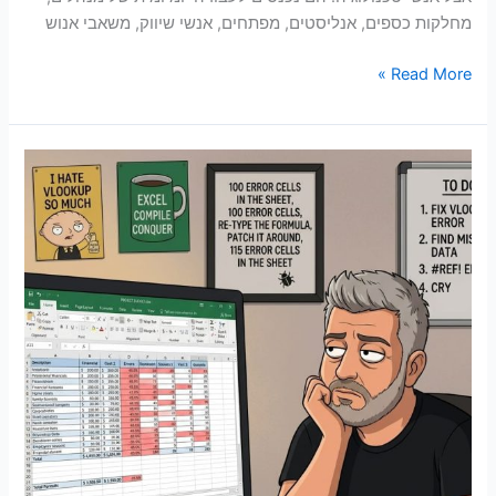
מחלקות כספים, אנליסטים, מפתחים, אנשי שיווק, משאבי אנוש
Read More »
האם
AI
הופך
אותנו
למקצועיים
יותר,
או
רק
גורם
לנו
לחשוב
שאנחנו
כאלה?