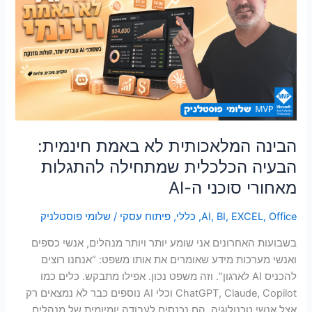
לא
באמת
חינמית:
הבעיה
הכלכלית
שמתחילה
להתגלות
מאחורי
סוכני
הבינה המלאכותית לא באמת חינמית:
ה-
הבעיה הכלכלית שמתחילה להתגלות
AI
מאחורי סוכני ה-AI
Office
,
EXCEL
,
BI
,
AI
,
כללי
,
פיתוח עסקי
/
שלומי פוסטלניק
בשבועות האחרונים אני שומע יותר ויותר מנהלים, אנשי כספים
ואנשי מערכות מידע שאומרים את אותו משפט: “אנחנו רוצים
להכניס AI לארגון”. וזה משפט נכון. אפילו מתבקש. כלים כמו
ChatGPT, Claude, Copilot וכלי AI נוספים כבר לא נמצאים רק
אצל אנשי טכנולוגיה. הם נכנסים לעבודה יומיומית של מנהלים,