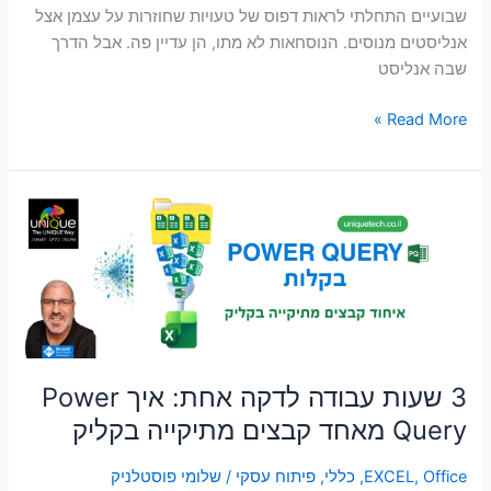
שבועיים התחלתי לראות דפוס של טעויות שחוזרות על עצמן אצל
אנליסטים מנוסים. הנוסחאות לא מתו, הן עדיין פה. אבל הדרך
שבה אנליסט
Read More »
3
שעות
עבודה
לדקה
אחת:
איך
Power
Query
3 שעות עבודה לדקה אחת: איך Power
מאחד
Query מאחד קבצים מתיקייה בקליק
קבצים
מתיקייה
Office
,
EXCEL
,
כללי
,
פיתוח עסקי
/
שלומי פוסטלניק