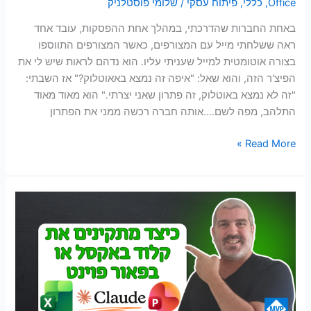
Office
,
כללי
,
פיתוח עסקי
/
שלומי פוסטלניק
באחת החברות שהדרכתי, במהלך אחת ההפסקות, עובד אחד
ראה ששלחתי מייל עם המצורפים, כאשר המצורפים התווספו
בצורה אוטומטית למייל שעניתי עליו. הוא נדהם לראות שיש לי את
הפיצ'ר הזה, והוא שאל: "איפה זה נמצא באאוטלוק?" אז השבתי:
"זה לא נמצא באוטלוק, זה פתרון שאני יצרתי." הוא מאוד מאוד
התלהב, מפה לשם….אותה חברה רכשה ממני את הפתרון
Read More »
מדריך
להתקנת
קלוד
באקסל
ובפאור
פוינט