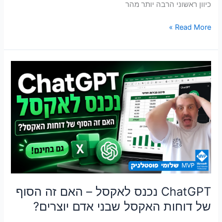
כיוון ראשוני הרבה יותר מהר
Read More »
ChatGPT
נכנס
לאקסל
–
האם
זה
הסוף
של
דוחות
האקסל
שבני
ChatGPT נכנס לאקסל – האם זה הסוף
אדם
של דוחות האקסל שבני אדם יוצרים?
יוצרים?