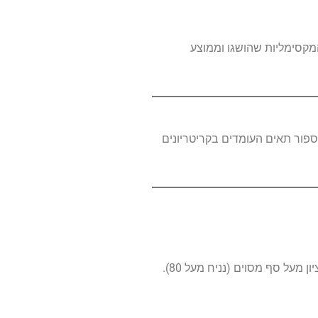
המקסימליות שהושגו וממוצע
המכילים נתונים מספריים בטווח. מצד שני, הפונקציה COUNTIF מאפשרת לך לספור תאים העומדים בקריטריונים