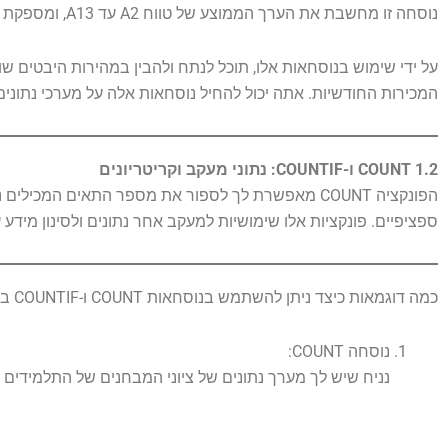
נוסחה זו מחשבת את הערך הממוצע של טווח A2 עד A13, ומספקת את נתון המכירות החודשי הממוצע.
על ידי שימוש בנוסחאות אלו, תוכל לנתח ולהבין במהירות היבטים שו
המכירות החודשיות. אתה יכול להחיל נוסחאות אלה על מערכי נתוני
1.2 COUNT ו-COUNTIF: נתוני מעקב וקריטריונים
ספציפיים. פונקציות אלו שימושיות למעקב אחר נתונים ולסינון מידע
כמה דוגמאות כיצד ניתן להשתמש בנוסחאות COUNT ו-COUNTIF ב-Excel:
נוסחה COUNT:
נניח שיש לך מערך נתונים של ציוני המבחנים של התלמידים בתאים A2 עד A11, ואתה רוצה לספור את מספר התלמידים שקיבלו ציון מעל סף מסוי