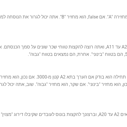
נוסחה זו בודקת אם הערך בתא A2 גדול או שווה ל-80. אם נכון, היא מחזירה "A". אם alse
IF הבאה כדי לבדוק אם הערך קטן או שווה ל-5000. אם נכון, הוא מחזיר "בינוני". אם שקר, הוא מחזיר "גבוה"
נניח שיש לך מערך נתונים של דירוגי ביצועים של עובדים בתאים A2 עד A20, וברצונך להקצות בונוס לעו