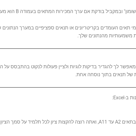
ו-COUNTIF, תוכל לספור באופן דינמי תאים העומדים בקריטריונים או תנאים ספציפיים במערך 
ת משמעותיות מהנתונים שלך.
ת של תנאים בתוך נוסחה אחת.
נניח שיש לך מערך נתונים של ציוני המבחנים של התלמידים בתאים A2 עד A11, ואתה רוצה להקצות צ