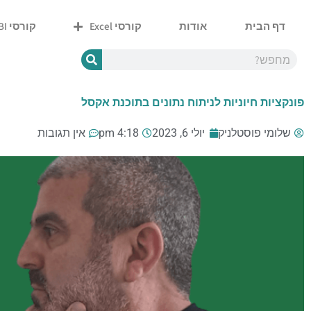
ילוג
תוכן
דף הבית
אודות
קורסי Excel
קורסי Power BI
Y
W
P
E
F
o
h
h
n
a
u
a
o
v
c
t
t
n
e
e
u
s
e
l
b
פונקציות חיוניות לניתוח נתונים בתוכנת אקסל
b
a
o
o
e
p
p
o
p
e
k
-
שלומי פוסטלניק
יולי 6, 2023
4:18 pm
אין תגובות
f