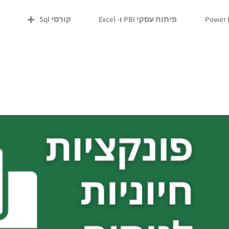
פיתוח עסקי PBI ו- Excel
קורסי Sql