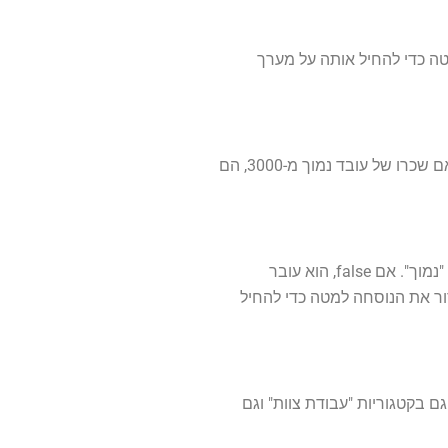
f, הוא מחזיר "B". אתה יכול לגרור את הנוסחה למטה כדי להחיל אותה על מערך
בהנחה שיש לך מערך נתונים של משכורות העובדים בתאים A2 עד A11, ואתה רוצה להקצות טווחי שכר שונים על סמך הכנסתם. אם שכרו של עובד נמוך מ-3000, הם
נוסחה זו משתמשת בהצהרות IF מקוננות כדי לבדוק תנאים מרובים. תחילה הוא בודק אם הערך בתא A2 קטן מ-3000. אם נכון, הוא מחזיר "נמוך". אם false, הוא עובר
. שוב, אתה יכול לגרור את הנוסחה למטה כדי להחיל
בדים שקיבלו דירוג "מצוין" גם בקטגוריות "עבודת צוות" וגם