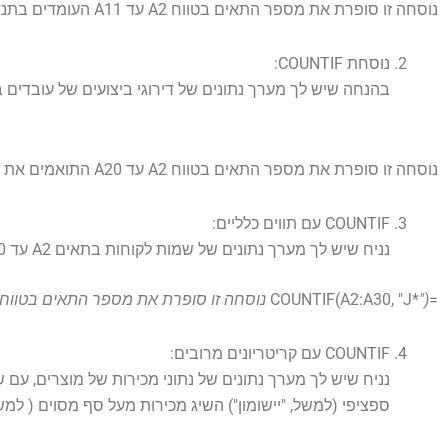
נוסחה זו סופרת את מספר התאים בטווח A2 עד A11 העומדים בתנאי ">80", המציין את מספר התלמידים שקיבלו ציון מעל 80.
נוסחת COUNTIF:
בהנחה שיש לך מערך נתונים של דירוגי ביצועים של עובדים בתאים A2 עד A20, ואתה רוצה לספור את מספר העובדים שקיבלו דירו
נוסחה זו סופרת את מספר התאים בטווח A2 עד A20 התואמים את הקריטריונים "מצוין", ונותנת לך את ספירת העובדים שקיבלו דירוג "מצוין".
COUNTIF עם תווים כלליים:
נניח שיש לך מערך נתונים של שמות לקוחות בתאים A2 עד A30, וברצונך לספור את מספר הלקוחות ששמותיהם מתחילים באות "J".
=COUNTIF(A2:A30, "J*
") נוסחה זו סופרת את מספר התאים בטווח A2 עד A30 שמתחילים באות "J" באמצעות תו הכוכבית (
COUNTIF עם קריטריונים מרובים:
ספציפי (למשל, "יישומון") השיג מכירות מעל סף מסוים ( למשל, 1000