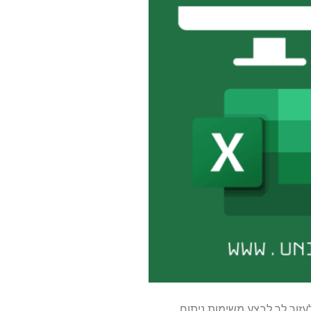
 מגוון רחב של פונקציות לניתוח נתונים. במאמר זה, נחקור נוסחאות חיוניות של Excel שיכולות לעזור לך לבצע משימות ניתוח