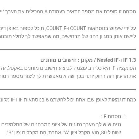
נוסחה זו סופרת את מספר התאים בעמודה A המכילים את הערך "יישומון" ובמקביל בודקת אם ערך המכירות המתאים בעמודה B הוא מעל 1000.
על ידי שימוש בנוסחאות COUNT 
ליישם אותן במגוון רחב של תרחישים, מה שמאפשר לך לחלץ תובנו
1.3 IF ו-Nested IF / מקונן : חישובים מותנים
את הרעיון הזה רחוק יותר בכך שהיא מאפשרת לך ליצור מספר רמו
כמה דוגמאות לאופן שבו אתה יכול להשתמש בנוסחאות IF ו-IF מקוננות ב-Excel:
נוסחת IF:
שווה ל-80, הוא מקבל ציון "A". אחרת, הם מקבלים ציון "B".