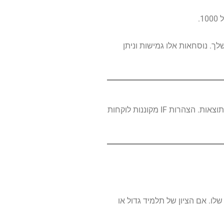
הנתונים שלך. נוסחאות אלו גמישות וניתן
הפונקציה IF היא כלי רב עוצמה לביצוע חישובים מותנים באקסל. זה מאפשר לך להגדיר בדיקות לוגיות ולציין פעולות לנקוט בהתבסס על התוצאות. הצהרות IF מקוננות לוקחות
יון לכל תלמיד על סמך הציון שלו. אם הציון של תלמיד גדול או