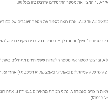
ג של "מצוין".
) אחרי האות "J
נניח שיש לך מערך נתונים של נתונ
$).