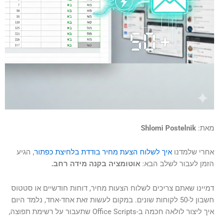
סמן קישורים
font_download
לאפס
cached
את
כל
האפשרויות
מאת:
Shlomi Postelnik
אחרי שלמדנו
איך לשלוח הצעת מחיר בודדת בלחיצת כפתור
, הגיע
הזמן לעבור לשלב הבא:
אוטומציה בקנה מידה רחב.
דמיינו שאתם צריכים לשלוח הצעות מחיר, דוחות חודשיים או סטטוס
חשבון ל-50 לקוחות שונים. במקום לעשות זאת אחד-אחד, נלמד היום
איך ליצור לולאה חכמה ב-Office Scripts שתעבור על רשימת תפוצה,