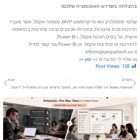
בהצלחה בשדרוג האוטומציה שלכם!
שלומי פוסטלניק הוא מייקרוסופט MVP, מומחה אקסל, אשר מעביר
הדרכות פנים ארגוניות, בחברות וארגונים ובונה פתרונות בהתאמה
אישית, על בסיס תוכנת אקסל, ו Power BI.
להדרכות או פתרונות אקסל או Power BI צור קשר למייל
shlomi@uniquetech.co.il
או שלח לי הודעה מ >>
כאן
<<
Post Views:
128
קודם
הב
הקודם
הבא
אוטומציה באקסל: איך לשלוח הצעת מחיר מעוצבת בעברית בלחיצת כפתור (המדריך המלא)
המעבר מ"שיחה עם בינה מלאכותית" ל"עבודה עם בינה מלאכותית" – הכירו את Frontier: כך תפעילו את סוכני ה-AI החדשים של Microsoft 365 –