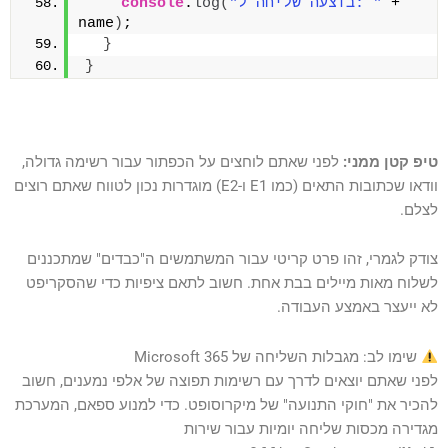
 + 
"בוצעה שליחה ל: "
(
log
.
console
name
)
;
}
}
טיפ קטן ממני:
לפני שאתם לוחצים על הכפתור עבור רשימה גדולה,
וודאו שכתובות התאים (כמו E1 ו-E2) מוגדרות נכון לטווח שאתם רוצים
לצלם.
צודק לגמרי, זהו פרט קריטי עבור המשתמשים ה"כבדים" שמתכננים
לשלוח מאות מיילים בבת אחת. חשוב לתאם ציפיות כדי שהסקריפט
לא ייעצר באמצע העבודה.
שימו לב: מגבלות השליחה של Microsoft 365
לפני שאתם יוצאים לדרך עם רשימות תפוצה של אלפי נמענים, חשוב
להכיר את "חוקי התנועה" של מיקרוסופט. כדי למנוע ספאם, המערכת
מגדירה מכסות שליחה יומיות עבור שירות