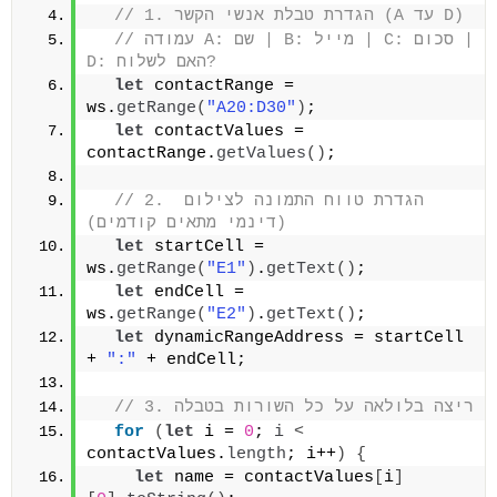
// 1. הגדרת טבלת אנשי הקשר (A עד D)
// עמודה A: שם | B: מייל | C: סכום | 
D: האם לשלוח?
let
 contactRange = 
ws.
getRange
(
"A20:D30"
)
; 
let
 contactValues = 
contactRange.
getValues
(
)
;
// 2. הגדרת טווח התמונה לצילום 
(דינמי מתאים קודמים)
let
 startCell = 
ws.
getRange
(
"E1"
)
.
getText
(
)
;
let
 endCell = 
ws.
getRange
(
"E2"
)
.
getText
(
)
;
let
 dynamicRangeAddress = startCell 
+ 
":"
 + endCell;
// 3. ריצה בלולאה על כל השורות בטבלה
for
(
let
 i = 
0
; 
i
<
contactValues.
length
; i++
)
{
let
 name = contactValues
[
i
]