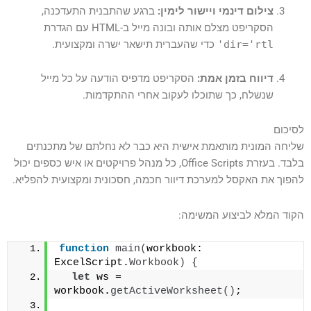
צילום דינמי ויישור לימין:
ברגע שהתבנית התעדכנה,
הסקריפט מצלם אותה ובונה מייל ב-HTML עם הגדרת
dir='rtl'
כדי שהעברית תישאר ישרה ומקצועית.
דיווח בזמן אמת:
הסקריפט מדפיס הודעה על כל מייל
שנשלח, כך שתוכלו לעקוב אחרי ההתקדמות.
לסיכום
שליחה המונית מותאמת אישית היא כבר לא נחלתם של מתכנתים
בלבד. בעזרת Office Scripts, כל מנהל פרויקטים או איש כספים יכול
להפוך את האקסל למערכת דיוור חכמה, חסכונית ומקצועית להפליא.
הקוד המלא לביצוע המשימה:
function
main
(
workbook: 
ExcelScript.
Workbook
)
{
let
 ws = 
workbook.
getActiveWorksheet
(
)
;