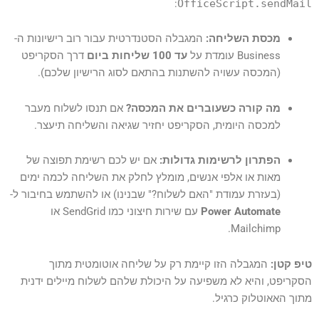
:
OfficeScript.sendMail
מכסת השליחה:
המגבלה הסטנדרטית עבור רוב רישיונות ה-
Business עומדת על
עד 100 שליחות ביום
דרך הסקריפט
(המכסה עשויה להשתנות בהתאם לסוג הרישיון שלכם).
מה קורה כשעוברים את המכסה?
אם תנסו לשלוח מעבר
למכסה היומית, הסקריפט יחזיר שגיאה והשליחה תיעצר.
הפתרון לרשימות גדולות:
אם יש לכם רשימת תפוצה של
מאות או אלפי אנשים, מומלץ לחלק את השליחה לכמה ימים
(בעזרת עמודת "האם לשלוח?" שבנינו) או להשתמש בחיבור ל-
Power Automate
עם שירות חיצוני כמו SendGrid או
Mailchimp.
טיפ קטן:
המגבלה הזו קיימת רק על שליחה אוטומטית מתוך
הסקריפט, והיא לא משפיעה על היכולת שלהם לשלוח מיילים ידנית
מתוך האאוטלוק כרגיל.