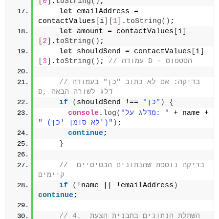
[
0
]
.
toString
(
)
;
let
 emailAddress = 
contactValues
[
i
]
[
1
]
.
toString
(
)
;
let
 amount = contactValues
[
i
]
[
2
]
.
toString
(
)
;
let
 shouldSend = contactValues
[
i
]
// עמודה D - הסטטוס
; 
)
(
toString
.
]
3
[
// בדיקה: אם לא כתוב "כן" בעמודה 
D, דלג לשורה הבאה
{
)
"כן"
shouldSend !== 
(
if
 + name + 
"מדלג על: "
(
log
.
console
;
)
" (לא סומן 'כן')"
continue
;
}
// בדיקה נוספת שהנתונים הבסיסיים 
קיימים
if
(
!name || !emailAddress
)
continue
;
// 4. השתלת הנתונים בתבנית הצעת 