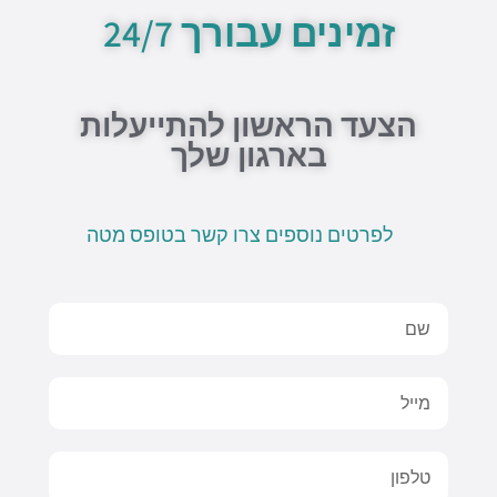
b
a
o
o
זמינים עבורך 24/7
e
p
p
o
p
e
k
-
f
הצעד הראשון להתייעלות
בארגון שלך
לפרטים נוספים צרו קשר בטופס מטה
Name
Email
טלפון