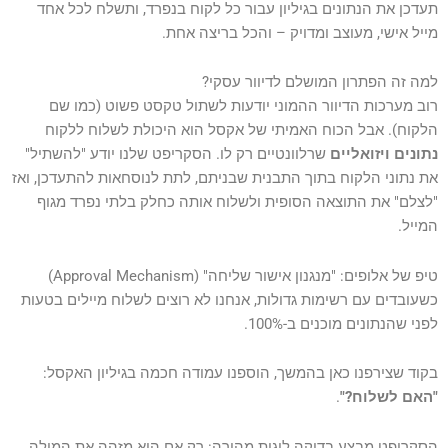
תעדכן את הנתונים בגיליון עבור כל לקוח בנפרד, ותשלח לכל אחד
מייל אישי, מעוצב ומדויק – והכל בריצה אחת.
למה זה הפתרון המושלם לדיוור עסקי?
רוב מערכות הדיוור ההמוני יודעות לשתול טקסט פשוט (כמו שם
הלקוח). אבל הכוח האמיתי של אקסל הוא היכולת לשלוח ללקוח
נתונים ויזואליים
שרלוונטיים רק לו. הסקריפט שלנו יודע "להשתיל"
את נתוני הלקוח בתוך התבנית שבניתם, לתת לנוסחאות להתעדכן, ואז
"לצלם" את התוצאה הסופית ולשלוח אותה כחלק בלתי נפרד מגוף
המייל.
טיפ של אלופים: "מנגנון אישור שליחה" (Approval Mechanism)
כשעובדים עם רשימות גדולות, אנחנו לא רוצים לשלוח מיילים בטעות
לפני שהנתונים מוכנים ב-100%.
בקוד שצירפנו כאן בהמשך, הוספנו עמודה חכמה בגיליון האקסל:
"האם לשלוח?"
.
הסקריפט מבצע בדיקה לוגית מהירה: רק אם הוא מזהה את המילה