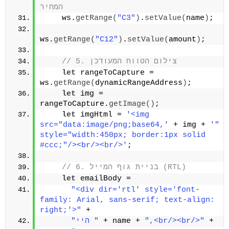
המחיר
    ws.
getRange
(
"C3"
)
.
setValue
(
name
)
;
ws.
getRange
(
"C12"
)
.
setValue
(
amount
)
;
// 5. צילום הטווח המעודכן
let
 rangeToCapture = 
ws.
getRange
(
dynamicRangeAddress
)
;
let
 img = 
rangeToCapture.
getImage
(
)
;
let
 imgHtml = 
'<img 
src="data:image/png;base64,'
 + img + 
'" 
style="width:450px; border:1px solid 
#ccc;"/><br/><br/>'
;
// 6. בניית גוף המייל (RTL)
let
 emailBody = 
"<div dir='rtl' style='font-
family: Arial, sans-serif; text-align: 
right;'>"
 +
 +
",<br/><br/>"
 + name + 
"היי "