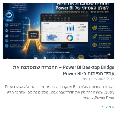
Power BI Desktop Bridge – ההכרזה שמסמנת את
עתיד הפיתוח ב-Power BI
5 ביולי 2026
אין תגובות
בשנים האחרונות עולם ה-BI מתקדם בקצב מסחרר. בהתחלה הגיע Power
Query, ששינה לחלוטין את הדרך שבה אנחנו מכינים נתונים. אחר כך הגיע
Power Pivot, שאפשר
קרא עוד »