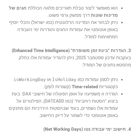
הוא מאפשר ליצור טבלת תאריכים מלאה הכוללת
חגים של
מדינות שונות
דרך ממשק גרפי פשוט.
ניתן לבחור את המדינה הרלוונטית (כמו ישראל) והכלי יוסיף
באופן אוטומטי את עמודות החגים והגדרות ימי העבודה
המתאימות למודל.
3. הגדרות "בינת זמן משופרת" (Enhanced Time Intelligence)
בעקבות עדכון ספטמבר 2025, ניתן להגדיר עמודות אלו כחלק
מהמטא-נתונים של המודל:
ניתן לסמן עמודות כמו
IsHoliday
או
isWorkingDay
כקטגוריות
Time-related
(קשורות לזמן).
הגדרה זו משפיעה על אופן הפעולה של חישובי DAX: בעת
ביצוע "הסטות רוחביות" (כמו
DATEADD
), הפילטרים על
עמודות אלו נשמרים, בעוד שבהסטות היררכיות הם מתנקים
באופן אוטומטי כדי לשמור על דיוק החישוב.
4. חישוב ימי עבודה נטו (Net Working Days)