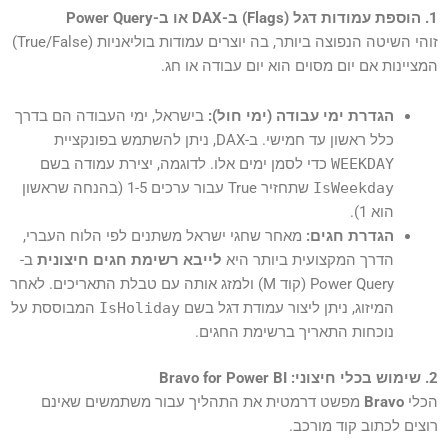
1. הוספת עמודות דגל (Flags) ב-DAX או ב-Power Query
זוהי השיטה הנפוצה ביותר, בה יוצרים עמודות בוליאניות (True/False)
המציינות אם יום מסוים הוא יום עבודה או חג.
הגדרת ימי עבודה (ימי חול):
בישראל, ימי העבודה הם בדרך
כלל ראשון עד חמישי. ב-DAX, ניתן להשתמש בפונקציית
WEEKDAY
כדי לסמן ימים אלו. לדוגמה, יצירת עמודה בשם
IsWeekday
שתחזיר True עבור ערכים 1-5 (בהנחה שראשון
הוא 1).
הגדרת חגים:
מאחר שחגי ישראל משתנים לפי הלוח העברי,
הדרך המקצועית ביותר היא
לייבא רשימת חגים חיצונית
ב-
Power Query (קוד M) ולמזג אותה עם טבלת התאריכים. לאחר
המיזוג, ניתן ליצור עמודת דגל בשם
IsHoliday
המבוססת על
נוכחות התאריך ברשימת החגים.
2. שימוש בכלי חיצוני: Bravo for Power BI
הכלי
Bravo
מפשט דרמטית את התהליך עבור משתמשים שאינם
רוצים לכתוב קוד מורכב.