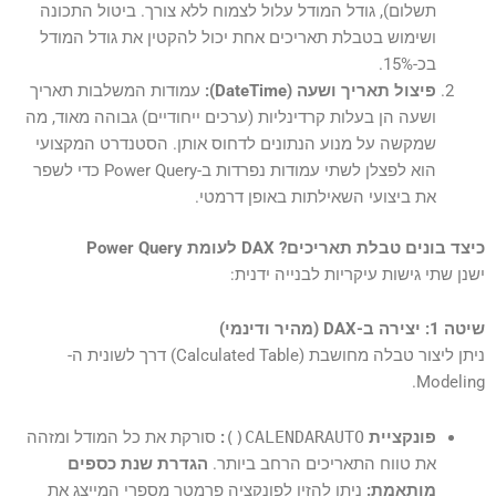
תשלום), גודל המודל עלול לצמוח ללא צורך. ביטול התכונה
ושימוש בטבלת תאריכים אחת יכול להקטין את גודל המודל
בכ-15%.
פיצול תאריך ושעה (DateTime):
עמודות המשלבות תאריך
ושעה הן בעלות קרדינליות (ערכים ייחודיים) גבוהה מאוד, מה
שמקשה על מנוע הנתונים לדחוס אותן. הסטנדרט המקצועי
הוא לפצלן לשתי עמודות נפרדות ב-Power Query כדי לשפר
את ביצועי השאילתות באופן דרמטי.
כיצד בונים טבלת תאריכים? DAX לעומת Power Query
ישנן שתי גישות עיקריות לבנייה ידנית:
שיטה 1: יצירה ב-DAX (מהיר ודינמי)
ניתן ליצור טבלה מחושבת (Calculated Table) דרך לשונית ה-
Modeling.
פונקציית
CALENDARAUTO()
:
סורקת את כל המודל ומזהה
את טווח התאריכים הרחב ביותר.
הגדרת שנת כספים
מותאמת:
ניתן להזין לפונקציה פרמטר מספרי המייצג את