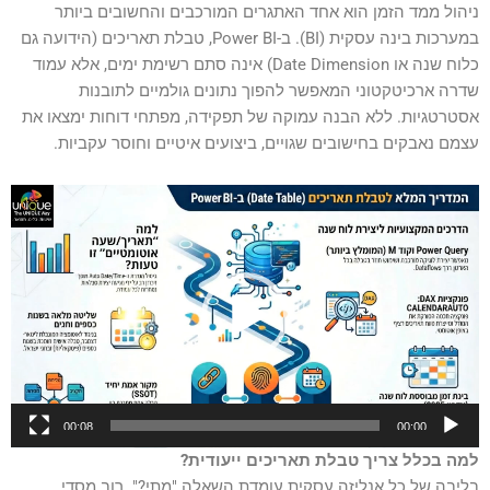
ניהול ממד הזמן הוא אחד האתגרים המורכבים והחשובים ביותר
במערכות בינה עסקית (BI). ב-Power BI, טבלת תאריכים (הידועה גם
כלוח שנה או Date Dimension) אינה סתם רשימת ימים, אלא עמוד
שדרה ארכיטקטוני המאפשר להפוך נתונים גולמיים לתובנות
אסטרטגיות. ללא הבנה עמוקה של תפקידה, מפתחי דוחות ימצאו את
עצמם נאבקים בחישובים שגויים, ביצועים איטיים וחוסר עקביות.
נגן
וידאו
00:08
00:00
למה בכלל צריך טבלת תאריכים ייעודית?
בליבה של כל אנליזה עסקית עומדת השאלה "מתי?". רוב מסדי