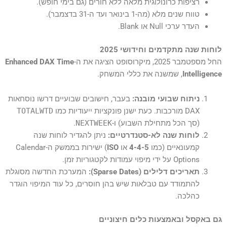
רציפות כרונולוגית מלאה ללא חורים (גם בימי חופש).
טווח שנים מלא (מה-1 בינואר ועד ה-31 בדצמבר).
העדר ערכי Null או Blank.
לוחות שנה מתקדמים וחידושי 2025
החל מספטמבר 2025, מיקרוסופט הציגה את ה-
Enhanced DAX Time
Intelligence
, שמשנה את כללי המשחק.
ניתוח שבועי מובנה:
בעבר, חישובים שבועיים דרשו נוסחאות
DAX מורכבות. כעת ישנן פונקציות ייעודיות כמו
TOTALWTD
(סך הכל מתחילת השבוע) ו-
NEXTWEEK
.
לוחות שנה לא-סטנדרטיים:
ניתן להגדיר לוחות שנה
קמעונאיים (כמו
4-4-5
או
ISO
) ישירות בממשק ה-Calendar
Options על ידי מיפוי עמודות לקטגוריות זמן.
תאריכים דלילים (Sparse Dates):
המערכת החדשה מסוגלת
להתמודד עם טבלאות שיש בהן חוסרים, כל עוד המיפוי הוגדר
כהלכה.
גם באקסל ובאמצעות כלים חיצוניים