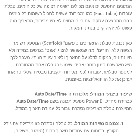
הנתונים התפעוליים אינם מכילים רשימה רציפה של כל הימים. טבלת
עובדות (Fact Table) כמו "מכירות" עשויה להכיל רשומות רק בימים
בהם התבצעה עסקה; אם ביום מסוים לא היו מכירות, התאריך הזה
פשוט לא יהיה קיים בנתוני המקור.
כאן נכנסת טבלת התאריכים כ"פיגום" (Scaffold) המספק רשימה
רציפה ללא "חורים", מה שמאפשר להציג "אפס" בגרפים במידה ולא
היו נתונים, במקום לדלג על התאריך וליצור עיוות חזותי. מעבר לכך,
היא מאפשרת סינון רוחבי אחיד: שימוש בטבלה אחת המחוברת
למספר טבלאות עובדות (כמו מכירות ותקציב) מבטיח שסלייסר אחד
יעדכן את כל הוויזואליזציות בו-זמנית.
שיפור ביצועי המודל: מלכודת ה-Auto Date/Time
כברירת מחדל, Power BI מפעיל תכונה בשם
Auto Date/Time
,
המייצרת טבלת תאריכים נסתרת עבור
כל
עמודת תאריך במודל.
צמצום נפיחות המודל:
כל טבלה נסתרת כזו מגדילה את גודל
הקובץ. בדוחות עם עמודות תאריך רבות (הזמנה, משלוח,