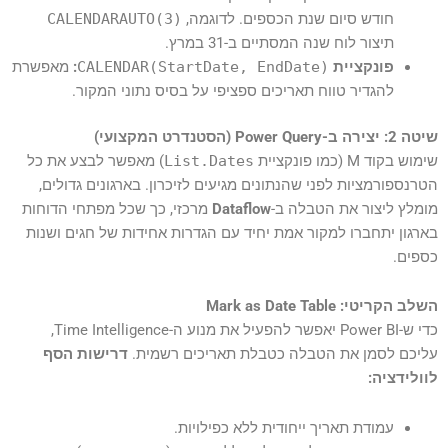
חודש סיום שנת הכספים. לדוגמה,
CALENDARAUTO(3)
תיצור לוח שנה המסתיים ב-31 במרץ.
פונקציית
CALENDAR(StartDate, EndDate)
:
מאפשרת
להגדיר טווח תאריכים ספציפי על בסיס נתוני המקור.
שיטה 2: יצירה ב-Power Query (הסטנדרט המקצועי)
שימוש בקוד M (כמו פונקציית
List.Dates
) מאפשר לבצע את כל
הטרנספורמציות לפני שהנתונים מגיעים לזיכרון. בארגונים גדולים,
מומלץ ליצור את הטבלה ב-
Dataflow
מרכזי, כך שכל מפתחי הדוחות
בארגון יתחברו למקור אמת יחיד עם הגדרות אחידות של חגים ושנות
כספים.
השלב הקריטי: Mark as Date Table
כדי ש-Power BI יאפשר להפעיל את מנוע ה-Time Intelligence,
עליכם לסמן את הטבלה כטבלת תאריכים רשמית.
דרישות הסף
לוולידציה:
עמודת תאריך ייחודית ללא כפילויות.