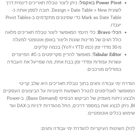
Power Pivot באקסל:
ניתן ליצור טבלת תאריכים דינמית דרך
לשונית Design > Date Table > New. חובה לסמן אותה כ-
Mark as Date Table כדי שסינונים מתקדמים ב-Pivot Tables
יעבדו.
הכלי Bravo:
כלי חינמי המאפשר ליצור טבלת תאריכים מלאה
כולל חגים של מדינות שונות וליצור באופן אוטומטי למעלה
מ-30 מדדי זמן (כמו YTD ו-YoY) בכמה קליקים.
Tabular Editor:
מאפשר להריץ סקריפטים ב-C# המייצרים
עשרות עמודות ומדדי זמן בבת אחת, מה שמייעל את העבודה
במודלים מורכבים.
הגדרת ימי עבודה וחגים בתוך טבלת תאריכים היא שלב קריטי
המאפשר לאנליסטים לנטרל השפעות חיצוניות על הביצועים העסקיים
ולבצע ניתוח מעמיק של הביקוש הבסיסי (Base Demand). ב-Power
BI, ניתן לבצע זאת במספר דרכים, החל מהגדרות ידניות ב-DAX ועד
שימוש בכלים אוטומטיים.
להלן השיטות העיקריות להגדרת ימי עבודה וחגים: