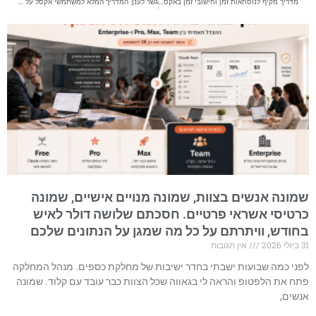
מדריך מקיף לנוסחאות זמן וחישובי זמן באקסל – כל מה שצריך לדעת על חישובי זמן, משמרות, וחציית חצות
גשר לענן: המדריך המלא למשתמשי אקסל על Power BI Data Gateway
שמונה אנשים בצוות, שמונה מנויים אישיים, שמונה
כרטיסי אשראי פרטיים. חסכתם שלושה דולר לאיש
בחודש, וויתרתם על כל מה שמגן על הנתונים שלכם
31 ביולי 2026
אין תגובות
לפני כמה שבועות ישבתי בחדר ישיבות של מחלקת כספים. מנהל המחלקה
פתח את הלפטופ והראה לי בגאווה שכל הצוות כבר עובד עם קלוד. שמונה
אנשים,