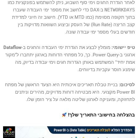
לאחר הגדרת החגים וימי סוף השבוע, ניתן להשתמש בפונקציות כמו
NETWORKDAYS
ב-DAX כדי לחשב את מספר ימי העבודה שעברו
בתוך תקופה מסוימת (כמו MTD או YTD). חישוב זה חיוני למדידת
קצב הריצה (Run Rate) של העסק וביצוע השוואות מדויקות בין
חודשים בעלי מספר ימי עבודה שונה.
טיפ יישומי:
מומלץ לבצע את הגדרת ימי העבודה והחגים ב-
Dataflow
ארגוני ב-Power Query. כך, כל מפתחי הדוחות בארגון יתחברו ל"מקור
אמת יחיד" המשתמש באותן הגדרות חגים וימי עבודה בדיוק, מה
שימנע חוסר עקביות בדיווחים.
לסיכום:
בניית טבלת תאריכים איכותית היא הצעד הראשון של מפתח
Power BI מקצועי. היא מבטיחה דוחות מדויקים, מהירים וניתנים
לתחזוקה, ומעניקה לארגון שליטה מלאה על ציר הזמן שלו.
בהצלחה בחישובי התאריך שלך!