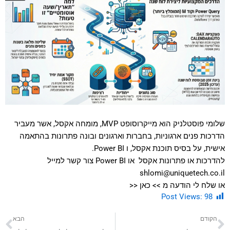
שלומי פוסטלניק הוא מייקרוסופט MVP, מומחה אקסל, אשר מעביר
הדרכות פנים ארגוניות, בחברות וארגונים ובונה פתרונות בהתאמה
אישית, על בסיס תוכנת אקסל, ו Power BI.
להדרכות או פתרונות אקסל או Power BI צור קשר למייל
shlomi@uniquetech.co.il
או שלח לי הודעה מ >>
כאן
<<
Post Views:
98
קודם
הב
הקודם
הבא