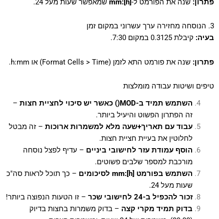
פתרון:
שנה את הפורמט ל-
[h]:mm
שמאפשר שעות מעל 24.
3. הנוסחה מחזירה ערך עשרוני במקום זמן
בעיה:
קיבלת 0.3125 במקום 7:30.
פתרון:
שנה את פורמט התא לזמן (Format Cells > Time) או h:mm.
טיפים ושיטות עבודה מומלצות
השתמש תמיד ב-MOD() כאשר יש סיכוי לחציית חצות
–
זה הפתרון הפשוט והיעיל ביותר.
עבוד עם תאריך+שעה מלא למשמרות ארוכות
– זה מבטל
לחלוטין את בעיית חציית חצות.
הוסף עמודת עזר לחישובי ביניים
– עדיף לפצל נוסחה
מורכבת למספר שלבים פשוטים.
השתמש בפורמט [h]:mm לסיכומים
– כך תוכל לראות סה"כ
שעות מעל 24.
זכור להכפיל ב-24 לחישובי שכר
– זו הטעות הנפוצה ביותר!
בדוק תמיד מקרי קצה
– בדוק משמרות בחצות בדיוק