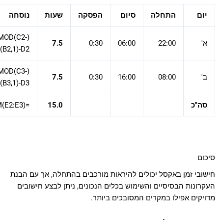
יום
התחלה
סיום
הפסקה
שעות
נוסחה
(MOD(C2-
א'
22:00
06:00
0:30
7.5
B2,1)-D2)*24
(MOD(C3-
ב'
08:00
16:00
0:30
7.5
B3,1)-D3)*24
סה"כ
15.0
=SUM(E2:E3)
סיכום
חישובי זמן באקסל יכולים להיראות מורכבים בהתחלה, אך עם הבנת
העקרונות הבסיסיים והשימוש בכלים הנכונים, ניתן לבצע חישובים
מדויקים אפילו במקרים המסובכים ביותר.