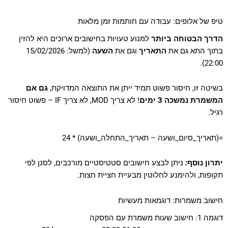
טיפ של אלופים: עבודה עם חותמות זמן מלאות
הדרך הבטוחה ביותר
למנוע טעויות בחישובים ארוכים היא להזין
בתוך התא גם את
התאריך
וגם את
השעה
(למשל: 15/02/2026
22:00).
בשיטה זו, חיסור פשוט תמיד ייתן את התוצאה המדויקת,
גם אם
המשמרת נמשכה 3 ימים
! לא צריך MOD, לא צריך IF – פשוט חיסור
רגיל.
=(תאריך_סיום_ושעה – תאריך_התחלה_ושעה) * 24
יתרון נוסף:
ניתן לבצע חישובים סטטיסטיים מורכבים, לסנן לפי
תקופות, ולהימנע לחלוטין מבעיית חציית חצות.
חישוב משמרות: דוגמאות מעשיות
דוגמה 1: חישוב שעות משמרת עם הפסקה