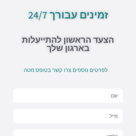
u
s
e
l
b
b
a
o
o
זמינים עבורך 24/7
e
p
p
o
p
e
k
-
f
הצעד הראשון להתייעלות
בארגון שלך
לפרטים נוספים צרו קשר בטופס מטה
Name
Email
טלפון