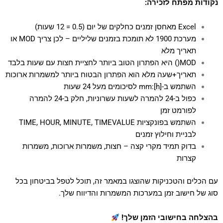
נקודות מפתח לזכירה:
Excel מאחסן זמנים כחלקים של יום (0.5 = 12 שעות)
מערכת 1900 לא תומכת בזמנים שליליים – לכן צריך MOD או
תאריך מלא
MOD() היא הפתרון הטוב ביותר לחציית חצות עם שעות בלבד
תאריך+שעה מלא הוא הפתרון הבטוח ביותר למשמרות ארוכות
השתמש ב-[h]:mm לסיכומים מעל 24 שעות
כפול ב-24 להמרה לשעות עשרוניות, חלק ב-24 להמרה
לפורמט זמן
השתמש בפונקציות TIME, HOUR, MINUTE, TIMEVALUE
לבניית וחילוץ זמנים
בדוק תמיד מקרי קצה – חצות, משמרות ארוכות, משמרות
קצרות
עם הכלים והטכניקות שהוצגו במאמר זה, תוכל לטפל בביטחון בכל
סוג של חישוב זמן במערכות המשמרות והדיווח שלך.
בהצלחה בחישובי הזמן שלך!