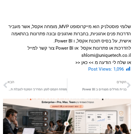
שלומי פוסטלניק הוא מייקרוסופט MVP, מומחה אקסל, אשר מעביר
הדרכות פנים ארגוניות, בחברות וארגונים ובונה פתרונות בהתאמה
אישית, על בסיס תוכנת אקסל, ו Power BI.
להדרכות או פתרונות אקסל או Power BI צור קשר למייל
shlomi@uniquetech.co.il
או שלח לי הודעה מ >>
כאן
<<
Post Views:
1,096
קודם
הב
הקודם
הבא
בניית מודלים מנצחים ב Power BI
מפתח הקסם לזמן: המדריך המקיף לטבלת תאריכים מנצחת ב-Power BI ובאקסל