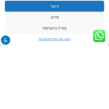
אישור
סירוב
צפייה בהעדפות
תקנון אתר ומדיניות פרטיות
ניווט באתר
דף הבית
אודות
קורסי excel
מדיניות זכויות יוצרים
קורסי PBI
קורסי Office
קורסי Sql
פיתוח עסקי