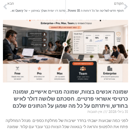
קודם
הב
הקודם
הבא
תוסף חדש לשליטה על כל דוחות ה Power BI שמוטמעים במצגת Power Point בגרסת אופיס365
סדנה דו יומית אצלך באירגון – על Power Query ו- Power Pivot -הכלים הכי חזקים שקיימים באקסל
שמונה אנשים בצוות, שמונה מנויים אישיים, שמונה
כרטיסי אשראי פרטיים. חסכתם שלושה דולר לאיש
בחודש, וויתרתם על כל מה שמגן על הנתונים שלכם
31 ביולי 2026
אין תגובות
לפני כמה שבועות ישבתי בחדר ישיבות של מחלקת כספים. מנהל המחלקה
פתח את הלפטופ והראה לי בגאווה שכל הצוות כבר עובד עם קלוד. שמונה