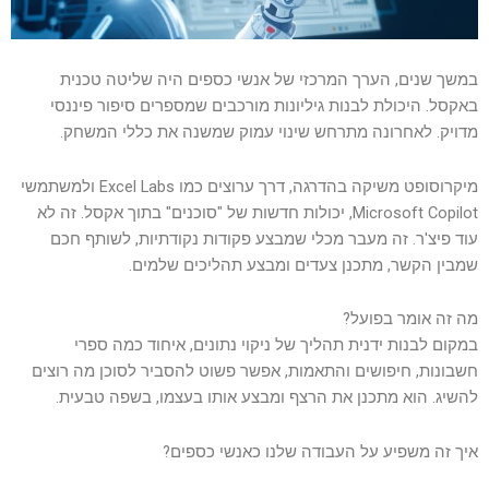
סמן קישורים
font_download
לאפס
cached
במשך שנים, הערך המרכזי של אנשי כספים היה שליטה טכנית
את
כל
באקסל. היכולת לבנות גיליונות מורכבים שמספרים סיפור פיננסי
האפשרויות
מדויק. לאחרונה מתרחש שינוי עמוק שמשנה את כללי המשחק.
מיקרוסופט משיקה בהדרגה, דרך ערוצים כמו Excel Labs ולמשתמשי
Microsoft Copilot, יכולות חדשות של "סוכנים" בתוך אקסל. זה לא
עוד פיצ'ר. זה מעבר מכלי שמבצע פקודות נקודתיות, לשותף חכם
שמבין הקשר, מתכנן צעדים ומבצע תהליכים שלמים.
מה זה אומר בפועל?
במקום לבנות ידנית תהליך של ניקוי נתונים, איחוד כמה ספרי
חשבונות, חיפושים והתאמות, אפשר פשוט להסביר לסוכן מה רוצים
להשיג. הוא מתכנן את הרצף ומבצע אותו בעצמו, בשפה טבעית.
איך זה משפיע על העבודה שלנו כאנשי כספים?