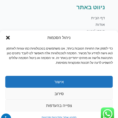
ניווט באתר
דף הבית
אודות
קורסי excel
מדיניות זכויות יוצרים
ניהול הסכמות
קורסי PBI
כדי לספק את החוויות הטובות ביותר, אנו משתמשים בטכנולוגיות כמו עוגיות לאחסון
קורסי Office
ו/או גישה למידע על מכשיר. הסכמה לטכנולוגיות אלה תאפשר לנו לעבד נתונים כגון
התנהגות גלישה או מזהים ייחודיים באתר זה. אי הסכמה או ביטול הסכמה עלולים
קורסי Sql
להשפיע לרעה על תכונות ופונקציות מסוימות.
פיתוח עסקי
בלוג
יצירת קשר
אישור
חנות
סירוב
צפייה בהעדפות
תקנון אתר ומדיניות פרטיות