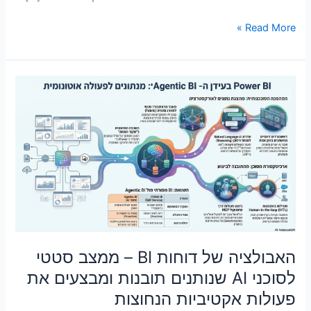
Read More »
האבולציה
של
דוחות
BI
–
ממצב
סטטי
לסוכני
AI
שנותנים
תובנות
האבולציה של דוחות BI – ממצב סטטי
ומבצעים
לסוכני AI שנותנים תובנות ומבצעים את
את
פעולות אקטיביות הנחוצות
פעולות