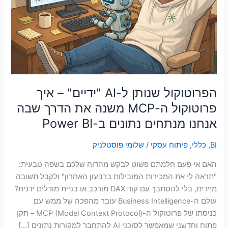
–
סמן קישורים
font_download
איך
פרוטוקול
לאפס
cached
את
ה-
כל
MCP
האפשרויות
משנה
את
הדרך
הפרוטוקול שנותן ל-AI "ידיים" – איך
שבה
פרוטוקול ה-MCP משנה את הדרך שבה
אנחנו
אנחנו מנתחים נתונים ב-Power BI
מנתחים
נתונים
BI
,
כללי
,
פיתוח עסקי
/
שלומי פוסטלניק
ב-
Power
האם אי פעם חלמתם פשוט לבקש מהדוח שלכם בשפה טבעית:
BI
"תראה לי את המכירות המובילות ברבעון האחרון" ולקבל תשובה
מיידית, בלי להסתבך עם קוד DAX מורכב או בניית מודלים ידנית?
עולם ה-Business Intelligence עובר מהפכה של ממש עם
כניסתו של פרוטוקול ה-MCP (Model Context Protocol) – תקן
פתוח וחדשני שמאפשר לסוכני AI להתחבר למקורות נתונים […]