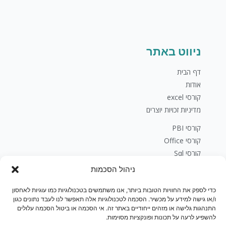
ניווט באתר
דף הבית
אודות
קורסי excel
מדיניות זכויות יוצרים
קורסי PBI
קורסי Office
קורסי Sql
פיתוח עסקי
ניהול הסכמות
בלוג
כדי לספק את החוויות הטובות ביותר, אנו משתמשים בטכנולוגיות כמו עוגיות לאחסון
יצירת קשר
ו/או גישה למידע על מכשיר. הסכמה לטכנולוגיות אלה תאפשר לנו לעבד נתונים כגון
חנות
התנהגות גלישה או מזהים ייחודיים באתר זה. אי הסכמה או ביטול הסכמה עלולים
להשפיע לרעה על תכונות ופונקציות מסוימות.