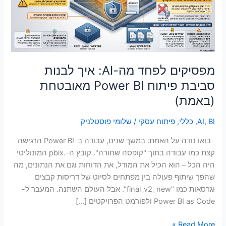
לבנות
סמן קישורים
font_download
סביבת
פיתוח
לאפס
cached
את
Power
כל
BI
האפשרויות
מאובטחת
מפסיקים לפחד מה-AI: איך לבנות
(באמת)
סביבת פיתוח Power BI מאובטחת
(באמת)
BI
,
AI
,
כללי
,
פיתוח עסקי
/
שלומי פוסטלניק
בואו נודה על האמת: במשך שנים, עבודה ב-Power BI הרגישה
קצת כמו עבודה בתוך "קופסה שחורה". קובץ ה-.pbix המונוליטי
היה הכל – הוא הכיל את המודל, את הדוחות וגם את הנתונים, מה
שהפך שיתוף פעולה בין מפתחים לסיוט של דריסות קבצים
וגרסאות כמו "final_v2_new". אבל העולם השתנה. המעבר ל-
Power BI as Code ולפורמט הפרויקטים […]
Read More »