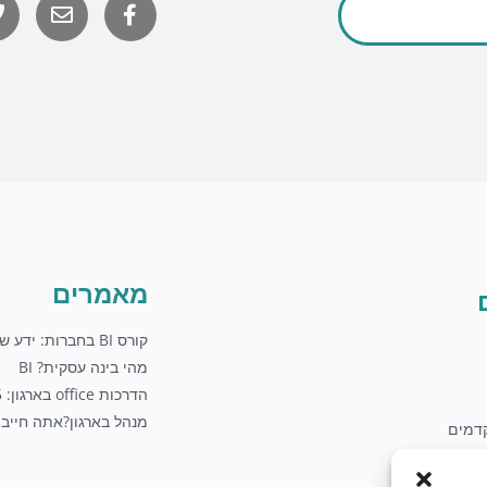
o
לשליחת מייל
u
t
u
b
e
מאמרים
קורס BI בחברות: ידע שווה כסף
מהי בינה עסקית? BI
הדרכות office בארגון: 5 טיפים
מנהל בארגון?אתה חייב 
דמים
לים