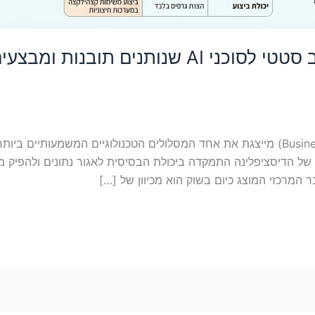
האבולציה של דוחות BI – ממצב סטטי לסוכני AI ש
האבולוציה של הבינה העסקית (Business Intelligence) מייצגת את אחד המסלולים הטכנולוג
ל הדיסציפלינה התמקדה ביכולת הבסיסית לאגור נתונים ולהפיק מה
המרכזי המוצג כיום בשוק הוא מכיוון של […]