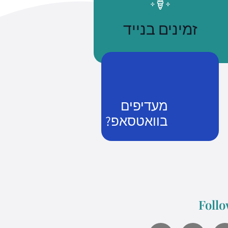
זמינים בנייד
מעדיפים
בוואטסאפ?
נשתמע
זמן שווה כסף
Follo
what's up us