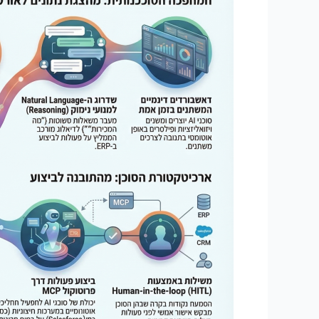
BI
–
ממצב
סטטי
לסוכני
AI
שנותנים
תובנות
ומבצעים
את
פעולות
אקטיביות
הנחוצות