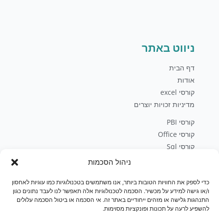
ניווט באתר
דף הבית
אודות
קורסי excel
מדיניות זכויות יוצרים
קורסי PBI
קורסי Office
קורסי Sql
פיתוח עסקי
ניהול הסכמות
בלוג
יצירת קשר
כדי לספק את החוויות הטובות ביותר, אנו משתמשים בטכנולוגיות כמו עוגיות לאחסון
ו/או גישה למידע על מכשיר. הסכמה לטכנולוגיות אלה תאפשר לנו לעבד נתונים כגון
חנות
התנהגות גלישה או מזהים ייחודיים באתר זה. אי הסכמה או ביטול הסכמה עלולים
להשפיע לרעה על תכונות ופונקציות מסוימות.