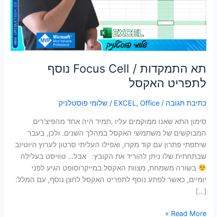
נוסף
סמן קישורים
font_download
לתפריט
האקסל
לאפס
cached
את
כל
האפשרויות
תא התמקדות / Focus Cell נוסף
לתפריט האקסל
כתיבת תגובה
/
Office
,
EXCEL
/
שלומי פוסטלניק
סימון התא שאנו ממוקמים עליו ,תמיד היה אחד מהפיצ'רים
המבוקשים של משתמשי האקסל במהלך השנים. ולכן, בעבר
שיתפתי פתרון עם קוד מקרו, ואפילו העליתי סרטון לערוץ היוטיוב
שבתחתית שלו ניתן להוריד את הקובץ: אבל… טוויסט בעלילה
בשורה משמחת, מצוות האקסל במייקרוסופט הגיע לפני
יומיים, כאשר לפתע נוסף לתפריט האקסל לחצן נוסף, עם המלל:
[…]
Read More »