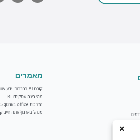
לשליחת מייל
u
t
u
b
e
מאמרים
קורס BI בחברות: ידע שווה כסף
מהי בינה עסקית? BI
הדרכות office בארגון: 5 טיפים
מנהל בארגון?אתה חייב ק
מים
לים