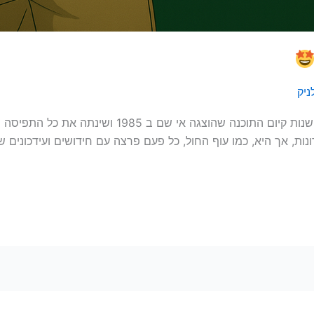
ניק
תוכנת האקסל חגגה היום! (30.9.2025) ארבעים שנות קיו
ד אותה במשך 40 השנים האחרונות, אך היא, כמו עוף החול, כל פעם פרצה עם חידושים