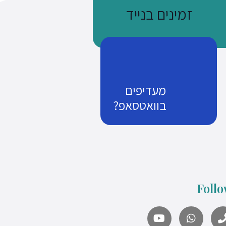
זמינים בנייד
מעדיפים
בוואטסאפ?
נשתמע
זמן שווה כסף
Follo
what's up us