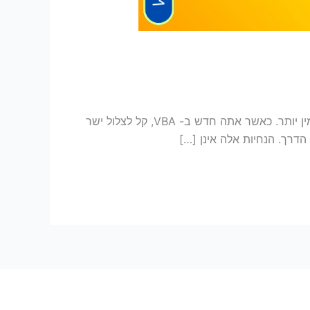
בין אם אתה רק מתחיל עם VBA או מחפש לחדד את כישוריך, הנה כמה עצות שיעזרו לך לכתוב קוד VBA נקי, יעיל ואמין יותר. כאשר אתה חדש ב- VBA, קל לצלול ישר
הדרך. הנחיות אלה אינן […]