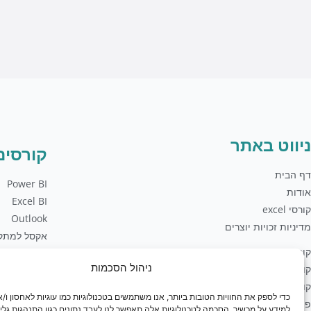
t
n
e
e
s
e
l
b
a
o
o
p
p
o
p
e
k
-
f
ניווט באתר
קורסים
דף הבית
Power BI
אודות
Excel BI
קורסי excel
Outlook
מדיניות זכויות יוצרים
אקסל למתק
קורסי PBI
אקסל למתחי
ניהול הסכמות
קורסי Office
Excel VBA
קורסי Sql
Word
כדי לספק את החוויות הטובות ביותר, אנו משתמשים בטכנולוגיות כמו עוגיות לאחסון ו/א
פיתוח עסקי
למידע על מכשיר. הסכמה לטכנולוגיות אלה תאפשר לנו לעבד נתונים כגון התנהגות גלי