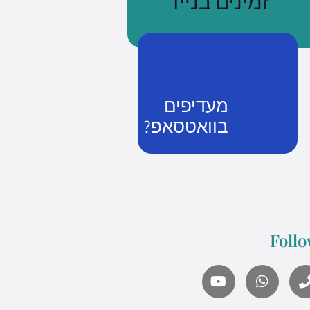
זמינים בנייד
מעדיפים
בוואטסאפ?
נשתמע
זמן שווה כסף
Follo
what's up us