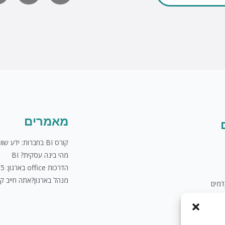
לשליחת מייל
u
t
u
b
e
מאמרים
קורס BI בחברות: ידע שווה כסף
מהי בינה עסקית? BI
הדרכות office בארגון: 5 טיפים
מנהל בארגון?אתה חייב ק
מים
לים