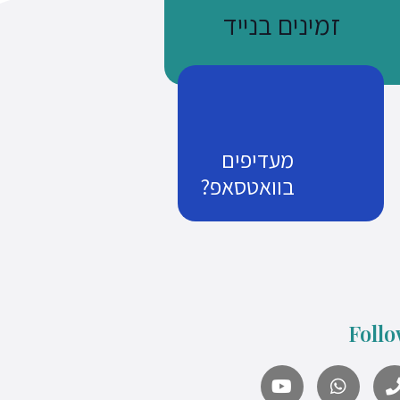
זמינים בנייד
מעדיפים
בוואטסאפ?
נשתמע
זמן שווה כסף
Follo
what's up us