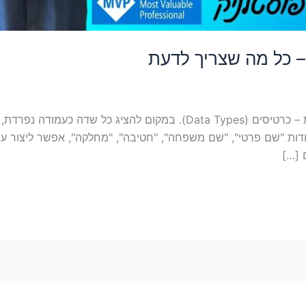
בעולם האקסל המודרני נוספה יכולת חדשה יחסית – כרטיסים (Data Types). ב
דות "שם פרטי", "שם משפחה", "חטיבה", "מחלקה", אפשר ליצור ע
 […]