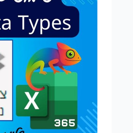
Types
–
כל
מה
שצריך
לדעת