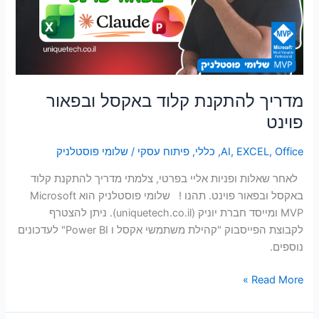
פוינט
סמן קישורים
font_download
לאפס
cached
את
כל
האפשרויות
מדריך להתקנת קלוד באקסל ובפאור
פוינט
Office
,
EXCEL
,
AI
,
כללי
,
פיתוח עסקי
/
שלומי פוסטלניק
לאחר שאלות ופניות אליי בפרטי, צלמתי מדריך להתקנת קלוד
באקסל ובפאור פוינט. תהנו ! שלומי פוסטלניק הוא Microsoft
MVP ומייסד חברת יוניק (uniquetech.co.il). ניתן להצטרף
לקבוצת הפייסבוק "קהילת משתמשי אקסל ו Power BI" לעדכונים
נוספים.
Read More »