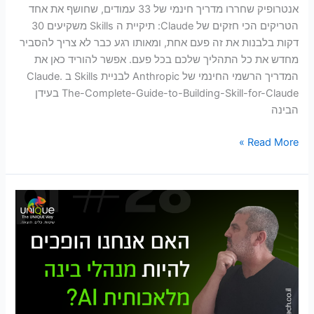
אנטרופיק שחררו מדריך חינמי של 33 עמודים, שחושף את אחד
הטריקים הכי חזקים של Claude: תיקיית ה Skills משקיעים 30
דקות בלבנות את זה פעם אחת, ומאותו רגע כבר לא צריך להסביר
מחדש את כל התהליך שלכם בכל פעם. אפשר להוריד כאן את
המדריך הרשמי החינמי של Anthropic לבניית Skills ב Claude.
The-Complete-Guide-to-Building-Skill-for-Claude בעידן
הבינה
Read More »
הצ'אטבוט
מת,
יחי
הסוכן
האוטונומי:
המהפכה
שמשנה