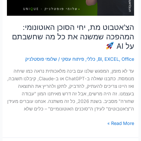
את
כל
מה
שחשבתם
הצ'אטבוט מת, יחי הסוכן האוטונומי:
על
המהפכה שמשנה את כל מה שחשבתם
AI
על AI
Office
,
EXCEL
,
BI
,
כללי
,
פיתוח עסקי
/
שלומי פוסטלניק
עד לא מזמן, המפגש שלנו עם בינה מלאכותית נראה כמו שיחה
מנומסת. כתבנו שאלה ב-ChatGPT או ב-Claude, קיבלנו תשובה,
ואז היינו צריכים להעתיק, להדביק, לתקן ולהריץ את התוצאה
בעצמנו. זה היה מרשים, אבל זה דרש מאיתנו המון "עבודה
שחורה" מסביב. בשנת 2026, כל זה משתנה. אנחנו עוברים מעידן
ה"צ'אטבוטים" לעידן ה"סוכנים האוטונומיים" – כלים שלא
Read More »