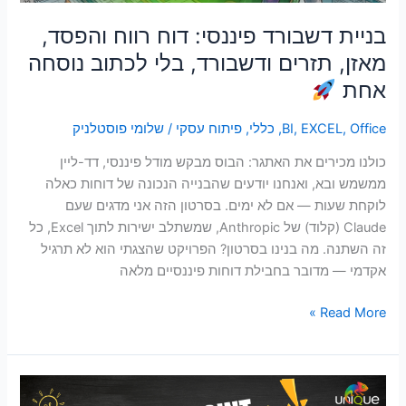
בלי
לכתוב
בניית דשבורד פיננסי: דוח רווח והפסד,
נוסחה
מאזן, תזרים ודשבורד, בלי לכתוב נוסחה
אחת
אחת
Office
,
EXCEL
,
BI
,
כללי
,
פיתוח עסקי
/
שלומי פוסטלניק
כולנו מכירים את האתגר: הבוס מבקש מודל פיננסי, דד-ליין
ממשמש ובא, ואנחנו יודעים שהבנייה הנכונה של דוחות כאלה
לוקחת שעות — אם לא ימים. בסרטון הזה אני מדגים שעם
Claude (קלוד) של Anthropic, שמשתלב ישירות לתוך Excel, כל
זה השתנה. מה בנינו בסרטון? הפרויקט שהצגתי הוא לא תרגיל
אקדמי — מדובר בחבילת דוחות פיננסיים מלאה
Read More »
קלוד