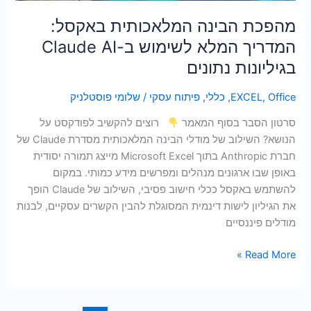
AI
בגיליונות
מהפכת הבינה המלאכותית באקסל:
נתונים
המדריך המלא לשימוש ב-Claude AI
בגיליונות נתונים
Office
,
EXCEL
,
כללי
,
פיתוח עסקי
/
שלומי פוסטלניק
סרטון הסבר בסוף המאמר
רוצים להקשיב לפודקסט על
הנושא? השילוב של מודלי הבינה המלאכותית מסדרת Claude של
חברת Anthropic בתוך Microsoft Excel מייצג תמורה יסודית
באופן שבו ארגונים מנהלים ומפרשים מידע כמותי. במקום
להשתמש באקסל ככלי חישוב פסיבי, השילוב של Claude הופך
את הגיליון לישות דינמית המסוגלת להבין הקשרים עסקיים, לבנות
מודלים פיננסיים
Read More »