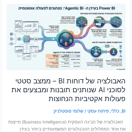
האבולציה
של
דוחות
BI
–
ממצב
סטטי
לסוכני
AI
שנותנים
תובנות
האבולציה של דוחות BI – ממצב סטטי
ומבצעים
לסוכני AI שנותנים תובנות ומבצעים את
את
פעולות אקטיביות הנחוצות
פעולות
אקטיביות
BI
,
כללי
,
פיתוח עסקי
/
שלומי פוסטלניק
הנחוצות
האבולוציה של הבינה העסקית (Business Intelligence) מייצגת
את אחד המסלולים הטכנולוגיים המשמעותיים ביותר בעידן