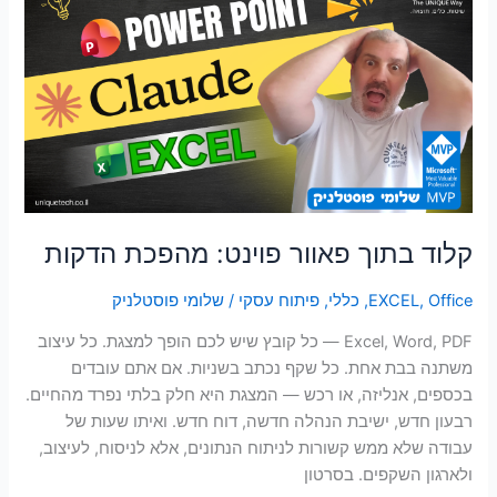
בתוך
פאוור
פוינט:
מהפכת
הדקות
קלוד בתוך פאוור פוינט: מהפכת הדקות
Office
,
EXCEL
,
כללי
,
פיתוח עסקי
/
שלומי פוסטלניק
Excel, Word, PDF — כל קובץ שיש לכם הופך למצגת. כל עיצוב
משתנה בבת אחת. כל שקף נכתב בשניות. אם אתם עובדים
בכספים, אנליזה, או רכש — המצגת היא חלק בלתי נפרד מהחיים.
רבעון חדש, ישיבת הנהלה חדשה, דוח חדש. ואיתו שעות של
עבודה שלא ממש קשורות לניתוח הנתונים, אלא לניסוח, לעיצוב,
ולארגון השקפים. בסרטון