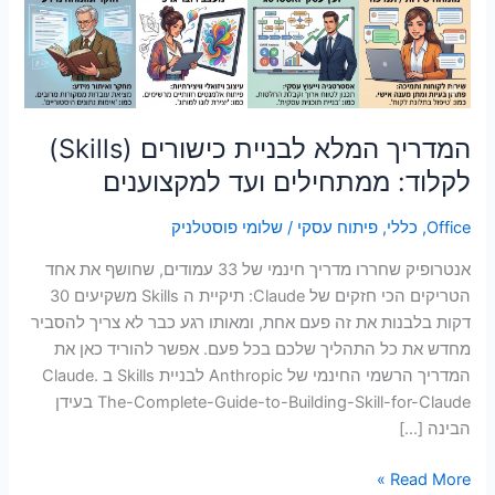
לקלוד:
סמן קישורים
font_download
ממתחילים
ועד
לאפס
cached
את
למקצוענים
כל
האפשרויות
המדריך המלא לבניית כישורים (Skills)
לקלוד: ממתחילים ועד למקצוענים
Office
,
כללי
,
פיתוח עסקי
/
שלומי פוסטלניק
אנטרופיק שחררו מדריך חינמי של 33 עמודים, שחושף את אחד
הטריקים הכי חזקים של Claude: תיקיית ה Skills משקיעים 30
דקות בלבנות את זה פעם אחת, ומאותו רגע כבר לא צריך להסביר
מחדש את כל התהליך שלכם בכל פעם. אפשר להוריד כאן את
המדריך הרשמי החינמי של Anthropic לבניית Skills ב Claude.
The-Complete-Guide-to-Building-Skill-for-Claude בעידן
הבינה […]
Read More »