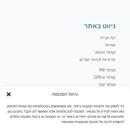
ניווט באתר
דף הבית
אודות
קורסי excel
מדיניות זכויות יוצרים
קורסי PBI
קורסי Office
קורסי Sql
פיתוח עסקי
ניהול הסכמות
בלוג
יצירת קשר
כדי לספק את החוויות הטובות ביותר, אנו משתמשים בטכנולוגיות כמו עוגיות לאחסון
ו/או גישה למידע על מכשיר. הסכמה לטכנולוגיות אלה תאפשר לנו לעבד נתונים כגון
חנות
התנהגות גלישה או מזהים ייחודיים באתר זה. אי הסכמה או ביטול הסכמה עלולים
להשפיע לרעה על תכונות ופונקציות מסוימות.