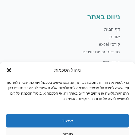
ניווט באתר
דף הבית
אודות
קורסי excel
מדיניות זכויות יוצרים
קורסי PBI
ניהול הסכמות
קורסי Office
קורסי Sql
כדי לספק את החוויות הטובות ביותר, אנו משתמשים בטכנולוגיות כמו עוגיות לאחסון
פיתוח עסקי
ו/או גישה למידע על מכשיר. הסכמה לטכנולוגיות אלה תאפשר לנו לעבד נתונים כגון
בלוג
התנהגות גלישה או מזהים ייחודיים באתר זה. אי הסכמה או ביטול הסכמה עלולים
להשפיע לרעה על תכונות ופונקציות מסוימות.
יצירת קשר
חנות
אישור
סירוב