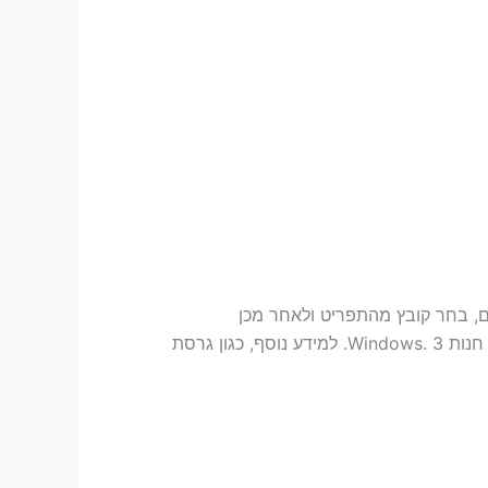
ו מסמך פתוחים, בחר קובץ מהתפריט ולאחר מכן
בחר חשבון או עזרה מהרשימה מימין. 2. מספר גרסה , הכולל גרסה, מספר build וסוג ההתקנה כגון קליק להפעלה או חנות Windows. 3. למידע נוסף, כגון גרסת