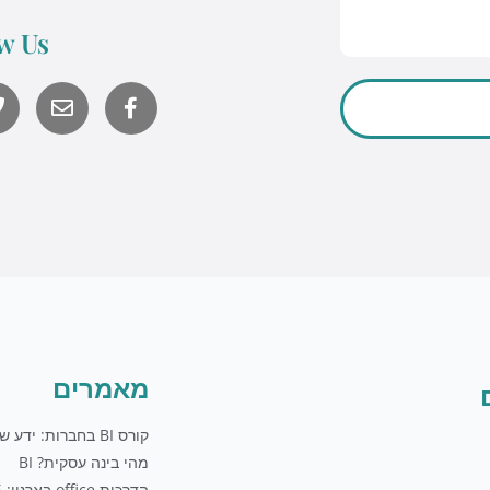
Courses@uniquetech.co.il
w Us
מה שלא מדיד לא ניתן לניהול
Y
o
לשליחת מייל
u
t
u
b
e
מאמרים
קורס BI בחברות: ידע שווה כסף
מהי בינה עסקית? BI
הדרכות office בארגון: 5 טיפים