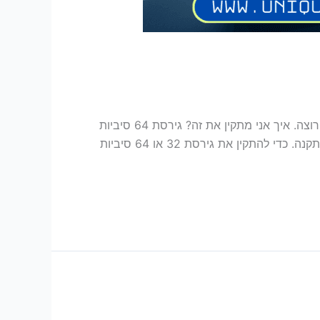
אם אינך בטוח איזה מוצר Microsoft 365 יש לך, ראה באיזו גרסה של Office אני משתמש? . אני יודע איזו גרסה אני רוצה. איך אני מתקין את זה? גירסת 64 סיביות
של Microsoft 365 מותקנת באופן אוטומטי אלא אם כן תבחר במפורש את גירסת 32 סיביות לפני תחילת תהליך ההתקנה. כדי להתקין את גירסת 32 או 64 סיביות