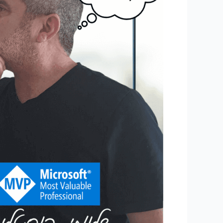
64
סיביות
או
32
סיביות
של
Office