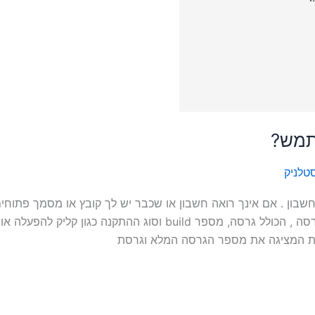
טלניק
שום אופיס, כגון Word או Excel, ובחר חשבון . אם אינך רואה חשבון או שכבר יש לך קובץ א