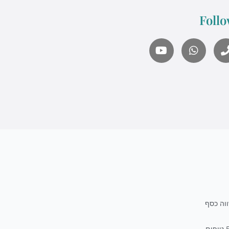
Follo
what's up us