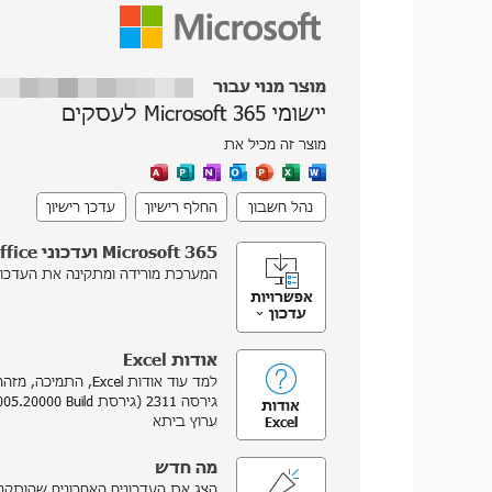
של
Office
אני
משתמש?