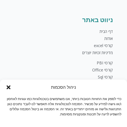
ניווט באתר
דף הבית
אודות
קורסי excel
מדיניות זכויות יוצרים
קורסי PBI
קורסי Office
קורסי Sql
פיתוח עסקי
ניהול הסכמות
בלוג
יצירת קשר
כדי לספק את החוויות הטובות ביותר, אנו משתמשים בטכנולוגיות כמו עוגיות לאחסון
ו/או גישה למידע על מכשיר. הסכמה לטכנולוגיות אלה תאפשר לנו לעבד נתונים כגון
חנות
התנהגות גלישה או מזהים ייחודיים באתר זה. אי הסכמה או ביטול הסכמה עלולים
להשפיע לרעה על תכונות ופונקציות מסוימות.