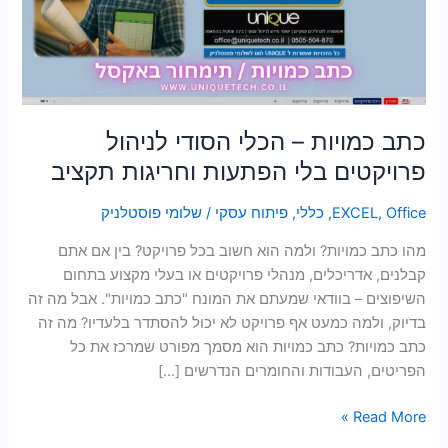
לניהול
סמן קישורים
font_download
פרויקטים
בלי
לאפס
cached
את
הפתעות
כל
וחריגות
האפשרויות
תקציב
כתב כמויות – הכלי הסודי לניהול
פרויקטים בלי הפתעות וחריגות תקציב
Office
,
EXCEL
,
כללי
,
פיתוח עסקי
/
שלומי פוסטלניק
מהו כתב כמויות? ולמה הוא חשוב בכל פרויקט? בין אם אתם
קבלנים, אדריכלים, מנהלי פרויקטים או בעלי מקצוע בתחום
השיפוצים – בוודאי שמעתם את המונח "כתב כמויות". אבל מה זה
בדיוק, ולמה כמעט אף פרויקט לא יכול להסתדר בלעדיו? מה זה
כתב כמויות? כתב כמויות הוא מסמך מפורט שמרכז את כל
הפריטים, העבודות והחומרים הנדרשים […]
Read More »