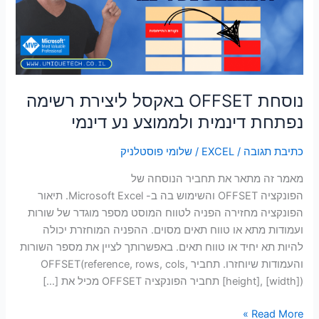
נפתחת
סמן קישורים
font_download
דינמית
ולממוצע
לאפס
cached
את
נע
כל
דינמי
האפשרויות
נוסחת OFFSET באקסל ליצירת רשימה
נפתחת דינמית ולממוצע נע דינמי
כתיבת תגובה
/
EXCEL
/
שלומי פוסטלניק
מאמר זה מתאר את תחביר הנוסחה של
הפונקציה OFFSET והשימוש בה ב- Microsoft Excel. תיאור
הפונקציה מחזירה הפניה לטווח המוסט מספר מוגדר של שורות
ועמודות מתא או טווח תאים מסוים. ההפניה המוחזרת יכולה
להיות תא יחיד או טווח תאים. באפשרותך לציין את מספר השורות
והעמודות שיוחזרו. תחביר ‎OFFSET(reference, rows, cols,
[height], [width])‎ תחביר הפונקציה OFFSET מכיל את […]
Read More »