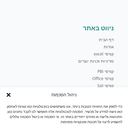
ניווט באתר
דף הבית
אודות
קורסי excel
מדיניות זכויות יוצרים
קורסי PBI
קורסי Office
קורסי Sql
פיתוח עסקי
ניהול הסכמות
בלוג
יצירת קשר
כדי לספק את החוויות הטובות ביותר, אנו משתמשים בטכנולוגיות כמו עוגיות לאחסון
ו/או גישה למידע על מכשיר. הסכמה לטכנולוגיות אלה תאפשר לנו לעבד נתונים כגון
חנות
התנהגות גלישה או מזהים ייחודיים באתר זה. אי הסכמה או ביטול הסכמה עלולים
להשפיע לרעה על תכונות ופונקציות מסוימות.