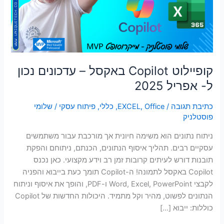
נכון
סמן קישורים
font_download
ל-
אפריל
לאפס
cached
את
2025
כל
האפשרויות
קופיילוט Copilot באקסל – עדכונים נכון
ל- אפריל 2025
כתיבת תגובה
/
Office
,
EXCEL
,
כללי
,
פיתוח עסקי
/
שלומי
פוסטלניק
ניתוח נתונים הוא משימה חיונית אך מורכבת עבור משתמשים
עסקיים רבים. תהליך איסוף הנתונים, הכנתם, ניתוחם והפקת
תובנות דורש לעיתים קרובות זמן רב וידע מקצועי. כאן נכנס
Copilot באקסל לתמונה! ה-Copilot תומך כעת בייבוא והפניה
לקבצי Word, Excel, PowerPoint ו-PDF, והופך את איסוף וניתוח
הנתונים לפשוט, מהיר וקל מתמיד. היכולות החדשות של Copilot
כוללות: ייבוא […]