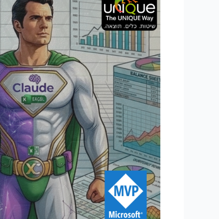
פיננסי:
דוח
רווח
והפסד,
מאזן,
תזרים
ודשבורד,
בלי
לכתוב
נוסחה
אחת