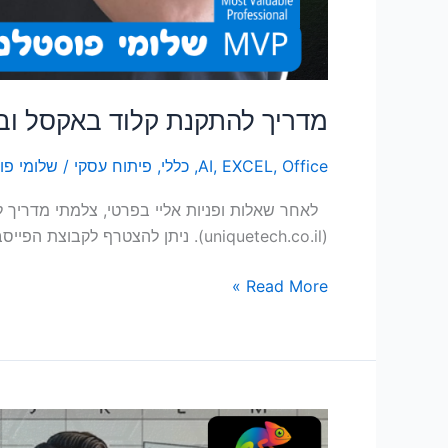
מדריך להתקנת קלוד באקסל ובפ
Office
,
EXCEL
,
AI
,
כללי
,
פיתוח עסקי
/
שלומי פו
(uniquetech.co.il). ניתן להצטרף לקבוצת הפייסבוק "קהילת משתמשי אקסל ו Power BI" לעדכונים נוספים.
Read More »
בניית
דשבורד