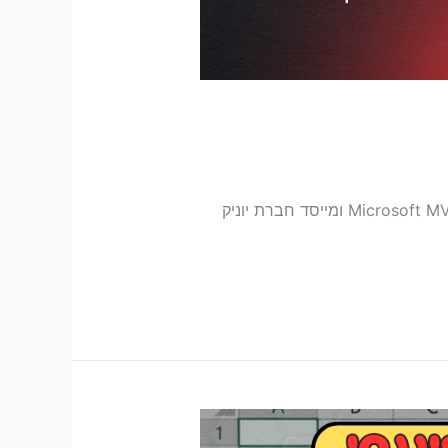
לאחר שאלות ופניות אליי בפרטי, צלמתי מדריך להתקנת קלוד באקסל ובפאור פוינט. תהנו ! שלומי פוסטלניק הוא Microsoft MVP ומייסד חברת יוניק