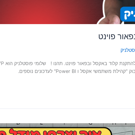
אור פוינט
סטלניק