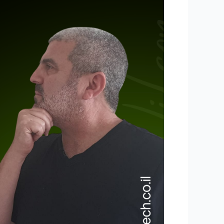
הצ'אטבוט
מת,
יחי
הסוכן
האוטונומי:
המהפכה
שמשנה
את
כל
מה
שחשבתם
על
AI