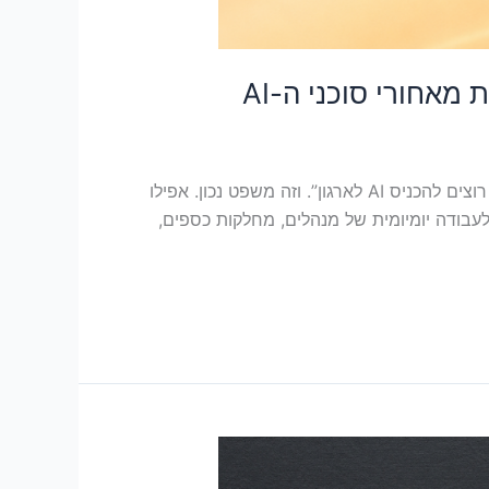
אחורי סוכני ה-AI
בשבועות האחרונים אני שומע יותר ויותר מנהלים, אנשי כספים ואנשי מערכות מידע שאומרים את אותו משפט: “אנחנו רוצים להכניס AI לארגון”. וזה משפט נכון. אפילו
טכנולוגיה. הם נכנסים לעבודה יומיומית של מנהלים, מחלקות כספים,