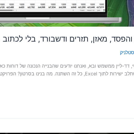
ח והפסד, מאזן, תזרים ודשבורד, בלי לכתו
סטלניק
, דד-ליין ממשמש ובא, ואנחנו יודעים שהבנייה הנכונה של דוחות כ
מדגים שעם Claude (קלוד) של Anthropic, שמשתלב ישירות לתוך Excel, כל זה