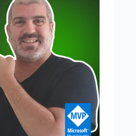
קלוד
באקסל
ובפאור
פוינט