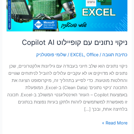
AI
סמן קישורים
font_download
לאפס
cached
את
כל
האפשרויות
ניקוי נתונים עם קופיילוט Copilot AI
כתיבת תגובה
/
Office
,
EXCEL
/
שלומי פוסטלניק
ניקוי נתונים הוא שלב חיוני בעבודה עם גיליונות אלקטרוניים, שכן
נתונים לא מדויקים או לא עקביים עלולים להוביל לניתוחים שגויים
והחלטות מוטעות. כדי לסייע בתהליך זה, מיקרוסופט הציגה את
התכונה 'ניקוי נתונים' (Clean Data) ב-Excel, המופעלת
באמצעות Copilot – העוזר האינטליגנטי המשולב ב-Excel. תכונה
זו מאפשרת למשתמשים לזהות ולתקן בעיות נפוצות בנתונים
בלחיצה אחת, ובכך […]
Read More »