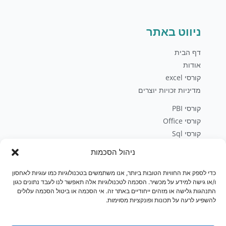
ניווט באתר
דף הבית
אודות
קורסי excel
מדיניות זכויות יוצרים
קורסי PBI
קורסי Office
קורסי Sql
פיתוח עסקי
ניהול הסכמות
בלוג
יצירת קשר
כדי לספק את החוויות הטובות ביותר, אנו משתמשים בטכנולוגיות כמו עוגיות לאחסון
ו/או גישה למידע על מכשיר. הסכמה לטכנולוגיות אלה תאפשר לנו לעבד נתונים כגון
חנות
התנהגות גלישה או מזהים ייחודיים באתר זה. אי הסכמה או ביטול הסכמה עלולים
להשפיע לרעה על תכונות ופונקציות מסוימות.