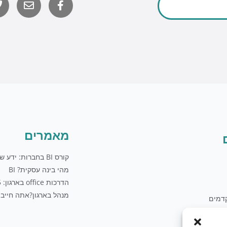
o
לשליחת מייל
u
t
u
b
e
מאמרים
קורס BI בחברות: ידע שווה כסף
מהי בינה עסקית? BI
הדרכות office בארגון: 5 טיפים
מנהל בארגון?אתה חייב 
דמים
לים