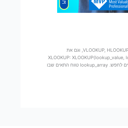
פונקציית XLOOKUP ב-Excel היא אחת הפונקציות החזקות והגמישות ביותר לחיפוש נתונים. היא נועדה להחליף את VLOOKUP, HLOOKUP, וגם את
המגבלות שלהן. להלן האפשרויות והשימושים המרכזיים של XLOOKUP: XLOOKUP(lookup_value, lookup_array,
return_array, [if_not_found], [match_mode], [search_mode]) הסבר פרמטרים: lookup_value הערך אותו רוצים לחפש. lookup_array טווח התאים שבו