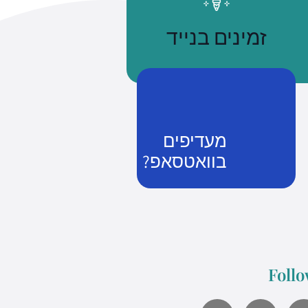
זמינים בנייד
מעדיפים
בוואטסאפ?
נשתמע
זמן שווה כסף
Follo
what's up us