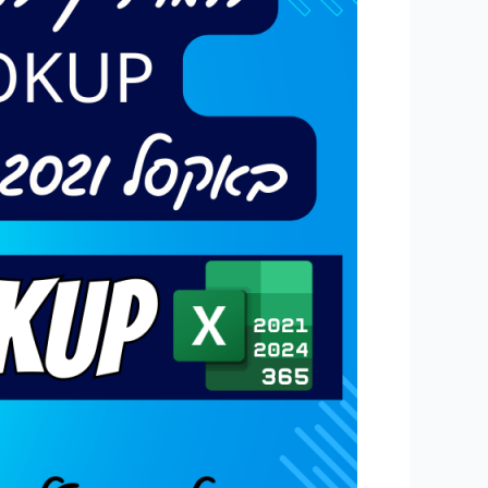
XLOOKUP
באקסל
2021,
2024
ו-
365