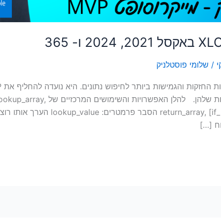
י
/
שלומי פוסטלניק
INDEX+MATCH, תוך שהיא מתגברת על 