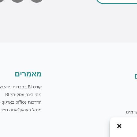
לשליחת מייל
u
t
u
b
e
מאמרים
קורס BI בחברות: ידע שווה כסף
מהי בינה עסקית? BI
הדרכות office בארגון: 5 טיפים
מנהל בארגון?אתה חייב 
דמים
לים