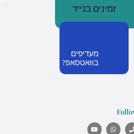
זמינים בנייד
מעדיפים
בוואטסאפ?
נשתמע
זמן שווה כסף
Follo
what's up us