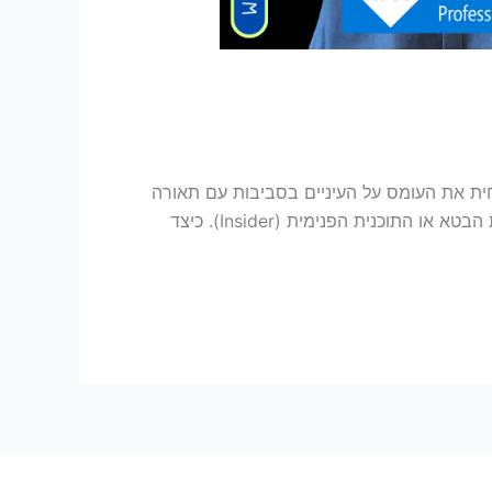
שמפחית את העומס על העיניים בסביבות עם תאורה
נמוכה. בגירסאות האחרונות של Microsoft Excel 365, התווספה אפשרות למצב כהה, הזמינה כעת למשתמשי גרסת הבטא או התוכנית הפנימית (Insider). כיצד