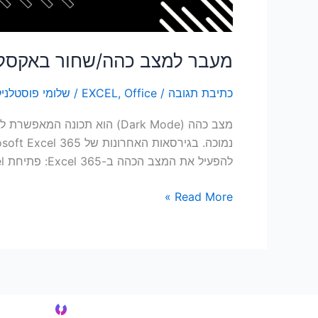
מעבר למצב כהה/שחור באקסל 65
כתיבת תגובה
/
Office
,
EXCEL
/
שלומי פוסטלניק
מצב כהה (Dark Mode) הוא 
להפעיל את המצב הכהה ב-Excel 365: פתיחת Excel: הפעל […]
Read More »