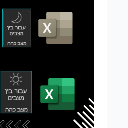
באקסל
365