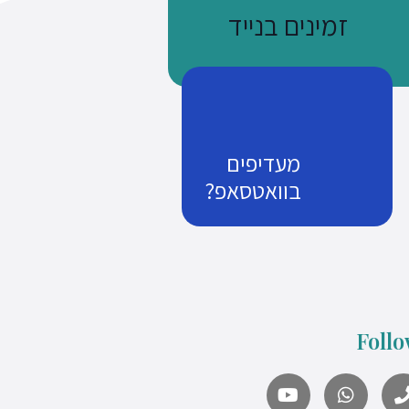
זמינים בנייד
מעדיפים
בוואטסאפ?
נשתמע
זמן שווה כסף
Follo
what's up us