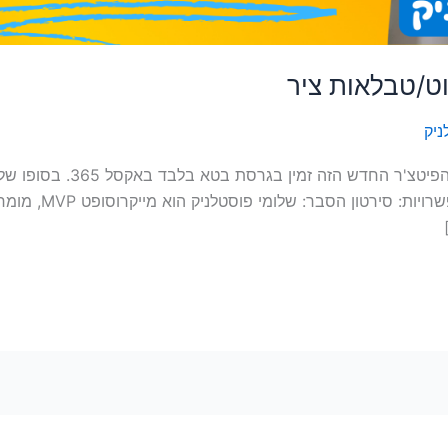
וט/טבלאות ציר
ניק
השליטה בפיצ'ר נמצ