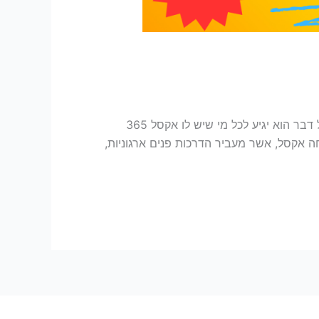
נכון ל- 12.07.2025, בזמן שאני כותב שורות אלו, הפיטצ'ר החדש הזה זמין בגרסת בטא בלבד באקסל 365. בסופו של דבר הוא יגיע לכל מי שיש לו אקסל 365
את בתפריט הפיווט, תחת אפשרויות: סירטון הסבר: שלומי פוסטלניק הוא מייקרוסופט MVP, מומחה אקסל, אשר מעביר הדרכות פנים ארגוניות,