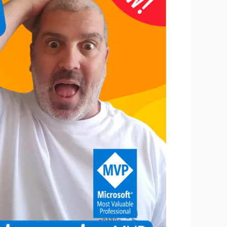
טבלאות
פיווט/טבלאות
ציר