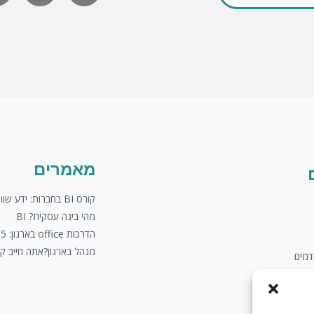
לשליחת מייל
u
t
u
b
e
מאמרים
קורס BI בחברות: ידע שווה כסף
מהי בינה עסקית? BI
הדרכות office בארגון: 5 טיפים
מנהל בארגון?אתה חייב ק
מים
לים