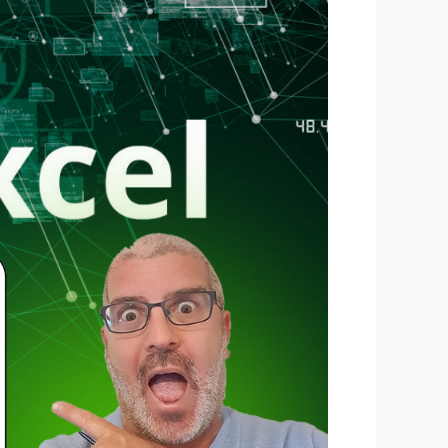
לתכנת
את
האקסל
לבצע
משימות
שאתם
עושים
שוב
ושוב,
מבלי
לדעת
תיכנות