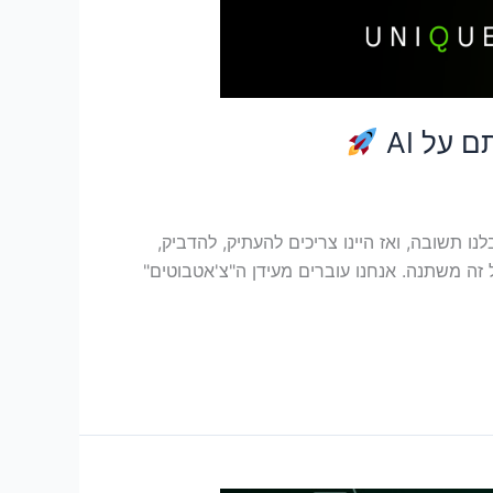
על AI
המפגש שלנו עם בינה מלאכותית נראה כמו שיחה מנומסת. כתבנו שאלה ב-ChatGPT או ב-Claude, קיבלנו תשובה, ואז היינו צריכים להעתיק, להדביק,
יץ את התוצאה בעצמנו. זה היה מרשים, אבל זה דרש מאיתנו המון "עבודה שחורה" מסביב. בשנת 2026, כל זה משתנה. אנחנו עוברים מעידן ה"צ'אטבוטים"