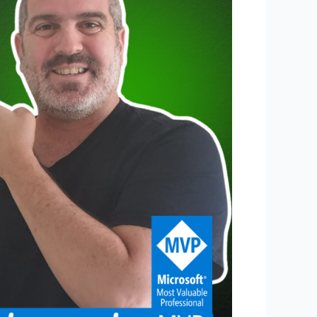
באקסל
ובפאור
פוינט