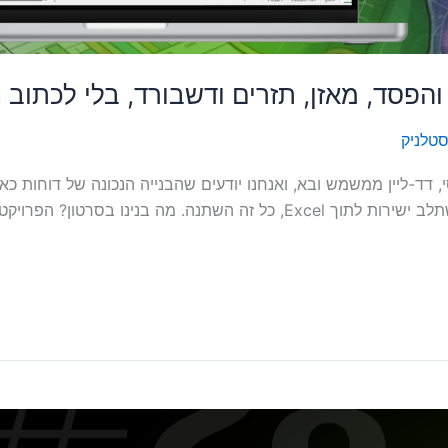
ח והפסד, מאזן, תזרים ודשבורד, בלי לכתו
סטלניק
, דד-ליין ממשמש ובא, ואנחנו יודעים שהבנייה הנכונה של דוחות כ
מדגים שעם Claude (קלוד) של Anthropic, שמשתלב ישירות לתוך Excel, כל זה