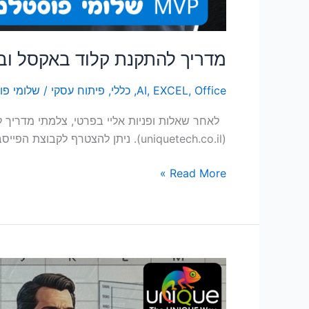
מדריך להתקנת קלוד באקסל ובפ
Office
,
EXCEL
,
AI
,
כללי
,
פיתוח עסקי
/
שלומי פו
(uniquetech.co.il). ניתן להצטרף לקבוצת הפייסבוק "קהילת משתמשי אקסל ו Power BI" לעדכונים נוספים.
Read More »
בניית
דשבורד
פיננסי: