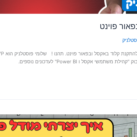
אור פוינט
סטלניק