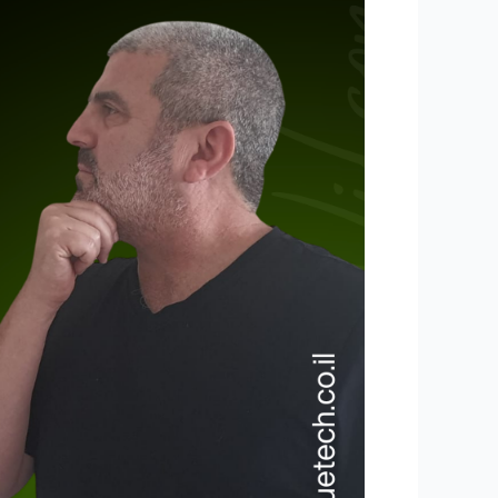
יחי
הסוכן
האוטונומי:
המהפכה
שמשנה
את
כל
מה
שחשבתם
על
AI