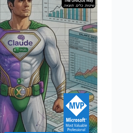
דוח
רווח
והפסד,
מאזן,
תזרים
ודשבורד,
בלי
לכתוב
נוסחה
אחת