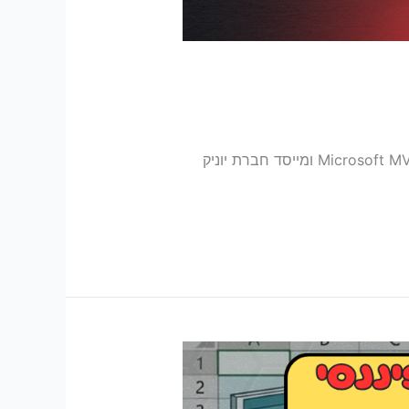
לאחר שאלות ופניות אליי בפרטי, צלמתי מדריך להתקנת קלוד באקסל ובפאור פוינט. תהנו ! שלומי פוסטלניק הוא Microsoft MVP ומייסד חברת יוניק