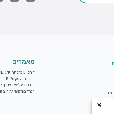
לשליחת מייל
u
t
u
b
e
מאמרים
קורס BI בחברות: ידע שווה כסף
מהי בינה עסקית? BI
הדרכות office בארגון: 5 טיפים
מנהל בארגון?אתה חייב ק
מים
לים