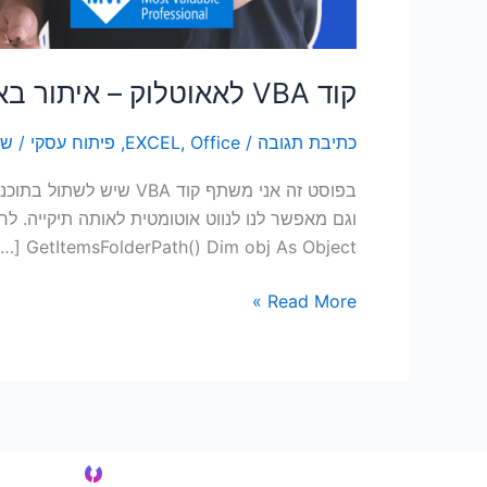
קוד VBA לאאוטלוק – איתור באיזו תיקייה המייל שחיפשנו ממוקם ואפשרות לניווט לאותו מייל בתיקייה
כתיבת תגובה
/
Office
,
EXCEL
,
פיתוח עסקי
/
של
GetItemsFolderPath() Dim obj As Object […]
Read More »