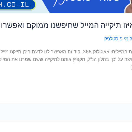
ומי פוסטלניק
בפוסט זה אני משתף קוד VBA שיש לשתול בתוכנת המיילים: אאוטלוק 365. קוד ז