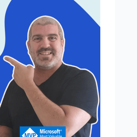
–
איתור
באיזו
תיקייה
המייל
שחיפשנו
ממוקם
ואפשרות
לניווט
לאותו
מייל
בתיקייה