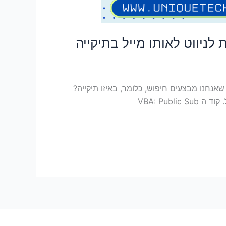
ה מאפשר לנו לדעת היכן תייקנו מייל שאנחנו מבצעים חיפוש, כלומר, באיזו תיקייה?
וגם מאפשר לנו לנווט אוטומטית לאותה תיקייה. לחיצה על 'כן' בחלון הנ"ל, תקפיץ אותנו לתיקייה ששם שמרנו את המייל. קוד ה VBA: Public Sub