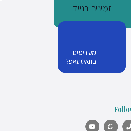
זמינים בנייד
מעדיפים
בוואטסאפ?
נשתמע
זמן שווה כסף
Follo
what's up us