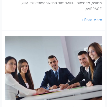
ממוצע, מקסימום ו-MIN: יסוד החישובהפונקציות SUM,
AVERAGE,
Read More »
הדרכות
Office
לעובדים
בארגון.
כיצד
עושים
זאת
נכון?
הנה
5
טיפים