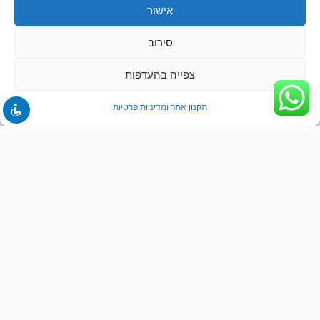
אישור
סירוב
צפייה בהעדפות
תקנון אתר ומדיניות פרטיות
ניווט באתר
דף הבית
אודות
קורסי excel
מדיניות זכויות יוצרים
קורסי PBI
קורסי Office