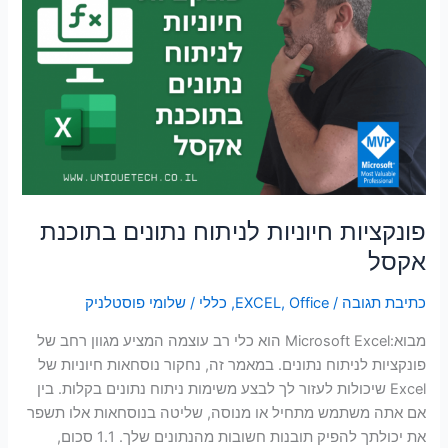
חיוניות
לניתוח
נתונים
בתוכנת
אקסל
פונקציות חיוניות לניתוח נתונים בתוכנת
אקסל
כתיבת תגובה
/
Office
,
EXCEL
,
כללי
/
שלומי פוסטלניק
מבוא:Microsoft Excel הוא כלי רב עוצמה המציע מגוון רחב של
פונקציות לניתוח נתונים. במאמר זה, נחקור נוסחאות חיוניות של
Excel שיכולות לעזור לך לבצע משימות ניתוח נתונים בקלות. בין
אם אתה משתמש מתחיל או מנוסה, שליטה בנוסחאות אלו תשפר
את יכולתך להפיק תובנות חשובות מהנתונים שלך. 1.1 סכום,