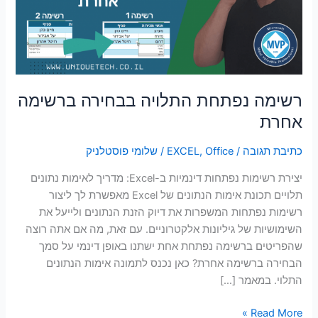
אחרת
סמן קישורים
font_download
לאפס
cached
את
כל
האפשרויות
רשימה נפתחת התלויה בבחירה ברשימה
אחרת
כתיבת תגובה
/
Office
,
EXCEL
/
שלומי פוסטלניק
יצירת רשימות נפתחות דינמיות ב-Excel: מדריך לאימות נתונים
תלויים תכונת אימות הנתונים של Excel מאפשרת לך ליצור
רשימות נפתחות המשפרות את דיוק הזנת הנתונים ולייעל את
השימושיות של גיליונות אלקטרוניים. עם זאת, מה אם אתה רוצה
שהפריטים ברשימה נפתחת אחת ישתנו באופן דינמי על סמך
הבחירה ברשימה אחרת? כאן נכנס לתמונה אימות הנתונים
התלוי. במאמר […]
Read More »