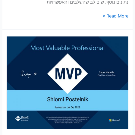
נתונים נוסף. שים לב שהשלבים והאפשרויות
Read More »
בחירת
מייקרוסופט
בשלומי,
זו
הפעם
השניה
כ
MVP
(Most
Valuable
Professional)