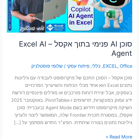
–
סמן קישורים
font_download
Excel
AI
לאפס
cached
את
Agent
כל
האפשרויות
סוכן AI פנימי בתוך אקסל – Excel AI
Agent
Office
,
EXCEL
,
כללי
,
פיתוח עסקי
/
שלומי פוסטלניק
סוכן אקסל – הסוכן החכם של מיקרוסופט לעבודה עם גיליונות
נתונים Excel הוא אחד מכלי הניתוח והשיערוך המרכזיים
בעסקים, אבל יצירת דוחות מורכבים או מודלים פיננסיים דורשת
ידע עמוק בפונקציות, תרשימים ו‑PivotTables. באוקטובר 2025
השיקה מיקרוסופט חידוש בשם Agent Mode (בעברית: סוכן
אקסל), במסגרת תכנית Frontier שלה, המאפשר ליצור ולערוך
גיליונות נתונים בצורה שיחתית. הפיצ׳ר החדש מסתמך על […]
Read More »