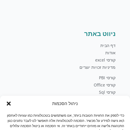
ניווט באתר
דף הבית
אודות
קורסי excel
מדיניות זכויות יוצרים
קורסי PBI
קורסי Office
קורסי Sql
פיתוח עסקי
ניהול הסכמות
בלוג
יצירת קשר
כדי לספק את החוויות הטובות ביותר, אנו משתמשים בטכנולוגיות כמו עוגיות לאחסון
חנות
ו/או גישה למידע על מכשיר. הסכמה לטכנולוגיות אלה תאפשר לנו לעבד נתונים כגון
התנהגות גלישה או מזהים ייחודיים באתר זה. אי הסכמה או ביטול הסכמה עלולים