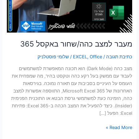
סמן קישורים
font_download
לאפס
cached
את
כל
האפשרויות
מעבר למצב כהה/שחור באקסל 365
כתיבת תגובה
/
Office
,
EXCEL
/
שלומי פוסטלניק
מצב כהה (Dark Mode) הוא תכונה המאפשרת למשתמשים
לעבוד עם ממשק בעל רקע כהה וטקסט בהיר, מה שמפחית את
העומס על העיניים בסביבות עם תאורה נמוכה. בגירסאות
האחרונות של Microsoft Excel 365, התווספה אפשרות למצב
כהה, הזמינה כעת למשתמשי גרסת הבטא או התוכנית הפנימית
(Insider). כיצד להפעיל את המצב הכהה ב-Excel 365: פתיחת
Excel: הפעל […]
Read More »