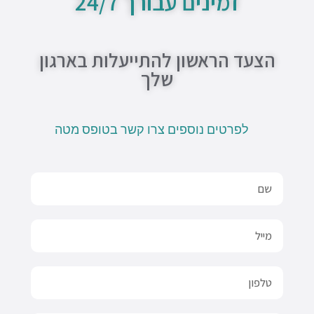
זמינים עבורך 24/7
e
p
p
o
p
e
k
-
f
הצעד הראשון להתייעלות בארגון
שלך
לפרטים נוספים צרו קשר בטופס מטה
Name
Email
טלפון