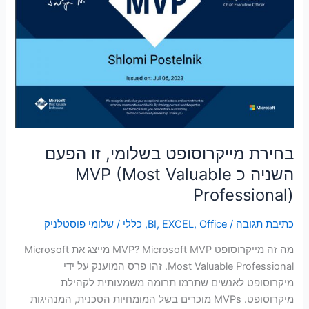
השניה
סמן קישורים
font_download
כ
MVP
לאפס
cached
את
(Most
כל
Valuable
האפשרויות
Professional)
בחירת מייקרוסופט בשלומי, זו הפעם
השניה כ MVP (Most Valuable
Professional)
כתיבת תגובה
/
Office
,
EXCEL
,
BI
,
כללי
/
שלומי פוסטלניק
מה זה מייקרוסופט MVP? Microsoft MVP מייצג את Microsoft
Most Valuable Professional. זהו פרס המוענק על ידי
מיקרוסופט לאנשים שתרמו תרומה משמעותית לקהילת
מיקרוסופט. MVPs מוכרים בשל המומחיות הטכנית, המנהיגות