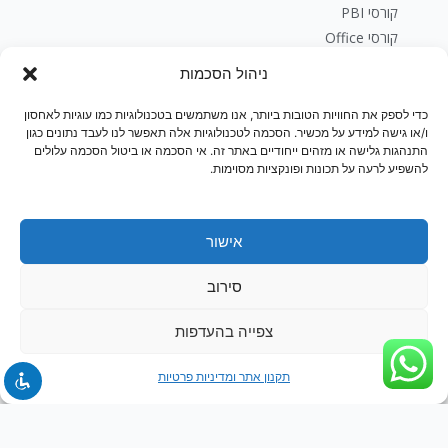
קורסי PBI
קורסי Office
קורסי Sql
ניהול הסכמות
פיתוח עסקי
בלוג
כדי לספק את החוויות הטובות ביותר, אנו משתמשים בטכנולוגיות כמו עוגיות לאחסון
ו/או גישה למידע על מכשיר. הסכמה לטכנולוגיות אלה תאפשר לנו לעבד נתונים כגון
יצירת קשר
התנהגות גלישה או מזהים ייחודיים באתר זה. אי הסכמה או ביטול הסכמה עלולים
חנות
להשפיע לרעה על תכונות ופונקציות מסוימות.
אישור
סירוב
צפייה בהעדפות
תקנון אתר ומדיניות פרטיות