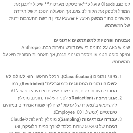
לסיכום, Claude פועל כ**"ארכיטקט מערכות"** שיכול לתכנן את
המודל ולספק את הקוד לביצועו, אך הפעולה הטכנית של הגדרת
הקשרים בתוך ממשק ה-Power Pivot עדיין דורשת התערבות ידנית
של המשתמש.
אבטחה ופרטיות למשתמשים ארגוניים
שימוש ב-AI על נתונים רגישים דורש זהירות רבה. Anthropic
ומיקרוסופט הטמיעו מספר מנגנוני הגנה, אך האחריות הסופית היא על
המשתמש.
סיווג נתונים (Classification):
הכלל הראשון הוא
לעולם לא
לשלוח נתונים המסווגים כ"מוגבלים" (Restricted)
, כמו
מספרי תעודות זהות, פרטי שכר אישיים או מידע רפואי ל-AI.
אנונימיזציה (Redaction):
לפני העלאת נתונים, מומלץ
להשתמש ב"מאקרו של ערפול" שיחליף שמות אמיתיים במזהים
סינתטיים (למשל, Employee_001).
עבודה עם דגימות (Sampling):
מומלץ להעלות ל-Claude
דגימה של 50-200 שורות בלבד לצורך בניית הלוגיקה, ואז