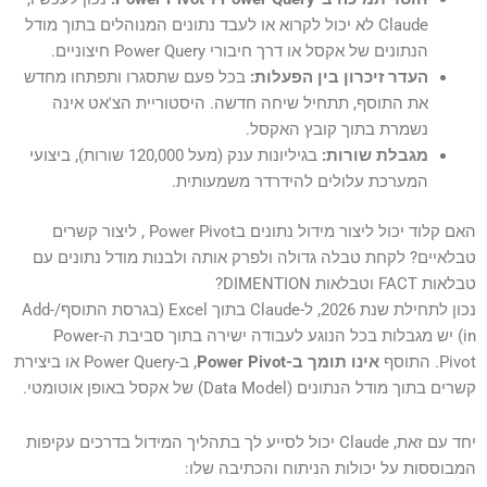
Claude לא יכול לקרוא או לעבד נתונים המנוהלים בתוך מודל
הנתונים של אקסל או דרך חיבורי Power Query חיצוניים.
העדר זיכרון בין הפעלות:
בכל פעם שתסגרו ותפתחו מחדש
את התוסף, תתחיל שיחה חדשה. היסטוריית הצ'אט אינה
נשמרת בתוך קובץ האקסל.
מגבלת שורות:
בגיליונות ענק (מעל 120,000 שורות), ביצועי
המערכת עלולים להידרדר משמעותית.
האם קלוד יכול ליצור מידול נתונים בPower Pivot , ליצור קשרים
טבלאיים? לקחת טבלה גדולה ולפרק אותה ולבנות מודל נתונים עם
טבלאות FACT וטבלאות DIMENTION?
נכון לתחילת שנת 2026, ל-Claude בתוך Excel (בגרסת התוסף/Add-
in) יש מגבלות בכל הנוגע לעבודה ישירה בתוך סביבת ה-Power
Pivot. התוסף
אינו תומך ב-Power Pivot
, ב-Power Query או ביצירת
קשרים בתוך מודל הנתונים (Data Model) של אקסל באופן אוטומטי.
יחד עם זאת, Claude יכול לסייע לך בתהליך המידול בדרכים עקיפות
המבוססות על יכולות הניתוח והכתיבה שלו: