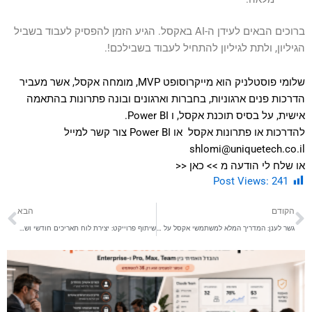
ברוכים הבאים לעידן ה-AI באקסל. הגיע הזמן להפסיק לעבוד בשביל
הגיליון, ולתת לגיליון להתחיל לעבוד בשבילכם!.
שלומי פוסטלניק הוא מייקרוסופט MVP, מומחה אקסל, אשר מעביר
הדרכות פנים ארגוניות, בחברות וארגונים ובונה פתרונות בהתאמה
אישית, על בסיס תוכנת אקסל, ו Power BI.
להדרכות או פתרונות אקסל או Power BI צור קשר למייל
shlomi@uniquetech.co.il
או שלח לי הודעה מ >>
כאן
<<
Post Views:
241
קודם
הב
הקודם
הבא
גשר לענן: המדריך המלא למשתמשי אקסל על Power BI Data Gateway
שיתוף פרוייקט: יצירת לוח תאריכים חודשי ושנתי לריכוז משימות של צוותים שונים