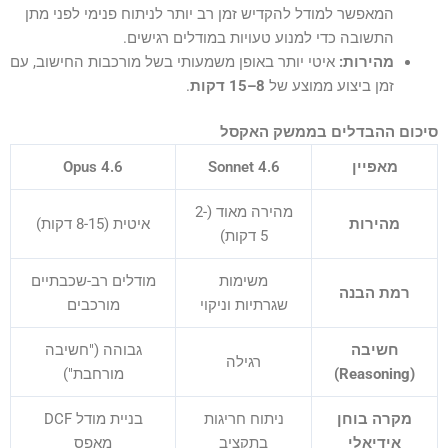
המאפשר למודל להקדיש זמן רב יותר לניתוח פנימי לפני מתן
התשובה כדי למנוע טעויות במודלים רגישים.
מהירות:
איטי יותר באופן משמעותי בשל מורכבות החישוב, עם
זמן ביצוע ממוצע של
8–15 דקות
.
סיכום ההבדלים בממשק האקסל
מאפיין
Sonnet 4.6
Opus 4.6
מהירה מאוד (2-
מהירות
איטית (8-15 דקות)
5 דקות)
משימות
מודלים רב-שכבתיים
רמת הבנה
שגרתיות וניקוי
מורכבים
חשיבה
גבוהה ("חשיבה
רגילה
(Reasoning)
מורחבת")
מקרה בוחן
ניתוח חריגות
בניית מודל DCF
אידיאלי
בתקציב
מאפס