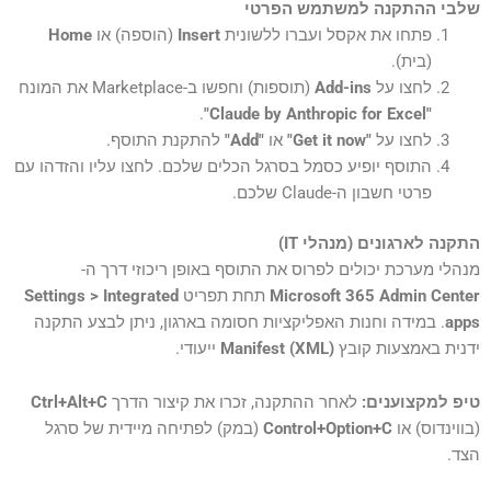
שלבי ההתקנה למשתמש הפרטי
פתחו את אקסל ועברו ללשונית
Insert
(הוספה) או
Home
(בית).
לחצו על
Add-ins
(תוספות) וחפשו ב-Marketplace את המונח
.
"Claude by Anthropic for Excel"
לחצו על
"Get it now"
או
"Add"
להתקנת התוסף.
התוסף יופיע כסמל בסרגל הכלים שלכם. לחצו עליו והזדהו עם
פרטי חשבון ה-Claude שלכם.
התקנה לארגונים (מנהלי IT)
מנהלי מערכת יכולים לפרוס את התוסף באופן ריכוזי דרך ה-
Microsoft 365 Admin Center
תחת תפריט
Settings > Integrated
apps
. במידה וחנות האפליקציות חסומה בארגון, ניתן לבצע התקנה
ידנית באמצעות קובץ
Manifest (XML)
ייעודי.
טיפ למקצוענים:
לאחר ההתקנה, זכרו את קיצור הדרך
Ctrl+Alt+C
(בווינדוס) או
Control+Option+C
(במק) לפתיחה מיידית של סרגל
הצד.