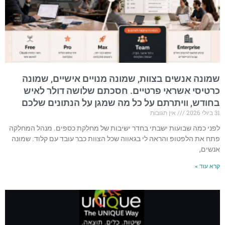
שמונה אנשים בצוות, שמונה מנויים אישיים, שמונה
כרטיסי אשראי פרטיים. חסכתם שלושה דולר לאיש
בחודש, וויתרתם על כל מה שמגן על הנתונים שלכם
31 ביולי 2026
אין תגובות
לפני כמה שבועות ישבתי בחדר ישיבות של מחלקת כספים. מנהל המחלקה
פתח את הלפטופ והראה לי בגאווה שכל הצוות כבר עובד עם קלוד. שמונה
אנשים,
קרא עוד »