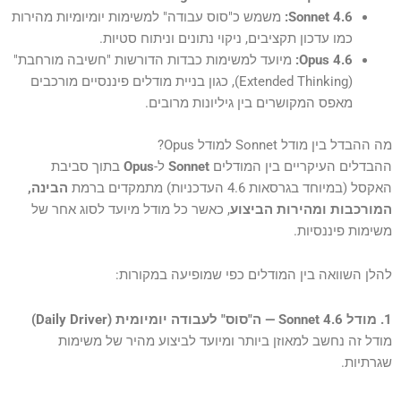
Sonnet 4.6:
משמש כ"סוס עבודה" למשימות יומיומיות מהירות
כמו עדכון תקציבים, ניקוי נתונים וניתוח סטיות.
Opus 4.6:
מיועד למשימות כבדות הדורשות "חשיבה מורחבת"
(Extended Thinking), כגון בניית מודלים פיננסיים מורכבים
מאפס המקושרים בין גיליונות מרובים.
מה ההבדל בין מודל Sonnet למודל Opus?
ההבדלים העיקריים בין המודלים
Sonnet
ל-
Opus
בתוך סביבת
האקסל (במיוחד בגרסאות 4.6 העדכניות) מתמקדים ברמת
הבינה,
המורכבות ומהירות הביצוע
, כאשר כל מודל מיועד לסוג אחר של
משימות פיננסיות.
להלן השוואה בין המודלים כפי שמופיעה במקורות:
1. מודל Sonnet 4.6 — ה"סוס" לעבודה יומיומית (Daily Driver)
מודל זה נחשב למאוזן ביותר ומיועד לביצוע מהיר של משימות
שגרתיות.