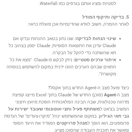
לסטיות ומציג אותם בגרפים כמו Waterfall.
5. בדיקה ותיקוף המודל
לאחר ההמרה, חשוב לוודא שהדינמיות אכן פועלת כראוי.
שינוי הנחות לבדיקה:
שנו נתון בטאב ההנחות ובדקו אם
Claude עדכן את התוצאות הסופיות; Claude יסמן בצהוב כל
תא שהשתנה כדי להקל על הבקרה.
איתור ערכים סטטיים:
ניתן לבקש מ-Claude: "מצא את כל
התאים שבהם הערכים הוזנו ידנית במקום להשתמש בנוסחה
מקושרת".
כיצד פועל מצב ה-Agent החדש בתוך אקסל?
מצב ה-
Agent
(סוכן) החדש של Claude בתוך Excel מייצג קפיצת
מדרגה טכנולוגית, שבה הבינה המלאכותית הופכת מיועץ חיצוני
המשיב בצ'אט ל
משתתף פעיל וחצי-אוטונומי שעובד ישירות על
גבי תאי הגיליון
. במקום שהמשתמש ינהל "מיקרו-צעדים" של הנדסת
פרומפטים, הוא הופך ל
מנהל פרויקטים
המגדיר את היעד הסופי
ומאשר את תוכנית העבודה שהסוכן מציע.