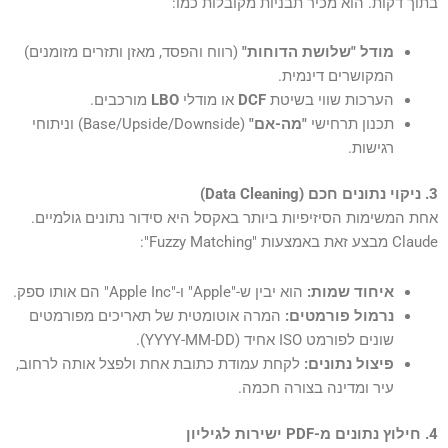
בתוך דקות. הוא מכיר תבניות מקובלות כמו:
מודל "שלושת הדוחות"
(רווח והפסד, מאזן ותזרים מזומנים)
המקושרים דינמית.
הערכות שווי בשיטת
DCF
או מודלי
LBO
מורכבים.
תכנון תרחישי
"מה-אם"
(Base/Upside/Downside) וניתוחי
רגישות.
3. ניקוי נתונים חכם (Data Cleaning)
אחת המשימות הסיזיפיות ביותר באקסל היא סידור נתונים גולמיים.
Claude מבצע זאת באמצעות "Fuzzy Matching":
איחוד שמות:
הוא יבין ש-"Apple" ו-"Apple Inc" הם אותו ספק.
נרמול פורמטים:
המרה אוטומטית של תאריכים מפורמטים
שונים לפורמט ISO אחיד (YYYY-MM-DD).
פיצול נתונים:
לקחת עמודת כתובת אחת ולפצל אותה לרחוב,
עיר ומדינה בצורה חכמה.
4. חילוץ נתונים מ-PDF ישירות לגיליון