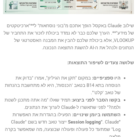
שילוב Claude באקסל הופך אתכם מ"בוני נוסחאות" ל**"ארכיטקטים
של מידע"**. הערך שלכם כבר לא נמדד ביכולת לזכור את התחביר של
VLOOKUP, אלא ביכולת שלכם להבין את המבנה האסטרטגי של
הנתונים ולנהל את ה-AI להשגת התוצאה הנכונה.
שלושה צעדים לשיפור התוצאות:
היו ספציפיים:
במקום "תקן את הגיליון", אמרו "בדוק את
הנוסחה בתא B14 בטאב 'הכנסות', היא לא מתחשבת בהנחות
של טאב 'קלט'".
בקשו הסבר לפני ביצוע:
תמיד שאלו "מה אתה מתכנן לשנות
ולמה?" לפני שתאשרו ל-Claude לערוך את הנתונים.
השתמשו ביומן שינויים:
הפעילו בהגדרות את האפשרות
"Session logging"
. Claude ייצור טאב חדש בשם "Claude
Log" שמתעד כל פעולה ופעולה שבוצעה, מה שמאפשר בקרה
מלאה.