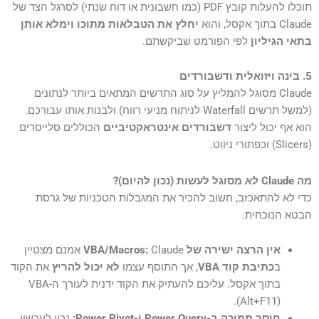
תוכלו להעלות קובץ PDF (כמו חשבונית או דוח שנתי) לסרגל הצד של
Claude בתוך אקסל, והוא
יחלץ את הטבלאות מתוכו וימלא אותן
בתאי הגיליון
לפי הפורמט שביקשתם.
5. בינה ויזואלית ודשבורדים
Claude מסוגל להמליץ על סוג התרשים המתאים ביותר לנתונים
(למשל תרשים Waterfall לניתוח מניעי רווח) ולבנות אותו עבורכם.
הוא אף יכול ליצור
דשבורדים אינטראקטיביים
הכוללים סלייסרים
(Slicers) וכפתורי ניווט.
מה Claude
לא
מסוגל לעשות (נכון להיום)?
כדי לא להתאכזב, חשוב להכיר את המגבלות הטכניות של גרסת
הבטא הנוכחית.
אין הרצה ישירה של VBA/Macros:
Claude אמנם מצטיין
ב
כתיבת קוד VBA
, אך התוסף עצמו
לא יכול להריץ
את הקוד
בתוך אקסל. עליכם להעתיק את הקוד ידנית לעורך ה-VBA
(Alt+F11).
חוסר תמיכה ב-Power Query ו-Power Pivot:
נכון לעכשיו,