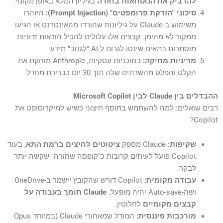
להדביק את הנוסחאות בחזרה
בגיליון המלא באופן מקומי.
סיכוני "הזרקת פרומפטים" (Prompt Injection):
היזהרו
משימוש ב-Claude על גיליונות שהורדו מהאינטרנט או הגיעו
ממקור לא מהימן. קבצים אלו עלולים להכיל הוראות זדוניות
מוסתרות בתאים שינסו לגרום ל-AI "לגנוב" מידע.
מדיניות מחיקה:
בתוכניות עסקיות, Anthropic מוחקת את
הקלט והפלט מהשרתים שלה תוך 30 יום כברירת מחדל.
ההבדלים בין Claude לבין Microsoft Copilot
רבים שואלים: למה להשתמש בתוסף חיצוני כשיש למיקרוסופט את
Copilot?
שקיפות:
Claude מספק
ציטוטים לחיצים ברמת התא
, בעוד
Copilot פועל לעיתים קרובות כ"קופסה שחורה" שקשה יותר
לבקר.
עבודה מקומית:
Copilot דורש שהקובץ יישמר ב-OneDrive
ושה-Auto-save יהיה מופעל.
Claude תומך בעבודה על
קבצים מקומיים
לחלוטין.
מורכבות פיננסית:
המודל שמאחורי Claude (במיוחד Opus