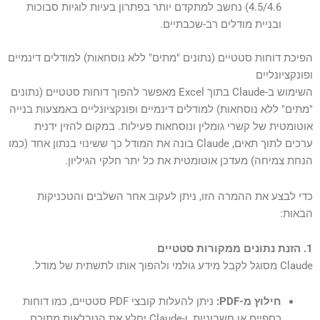
4.5/4.6) נחשב למתקדם יותר בפתרון בעיות לוגיות סבוכות
ובניית מודלים רב-שכבתיים.
הפיכת דוחות סטטיים (נתונים "מתים" ללא נוסחאות) למודלים דינמיים
ופונקציונליים
השימוש ב-Claude בתוך Excel מאפשר להפוך דוחות סטטיים (נתונים
"מתים" ללא נוסחאות) למודלים דינמיים ופונקציונליים באמצעות בנייה
אוטומטית של קשרי גומלין ונוסחאות פעילות. במקום להזין ידנית
ערכים לתוך תאים, Claude בונה את המודל כך ששינוי בנתון אחד (כמו
הנחת צמיחה) מעדכן אוטומטית את כל יתר חלקי הגיליון.
כדי לבצע את ההמרה הזו, ניתן לעקוב אחר השלבים והטכניקות
הבאות:
1. הזנת נתונים ממקורות סטטיים
Claude מסוגל לקבל מידע גולמי ולהפוך אותו לתשתית של מודל.
חילוץ מ-PDF:
ניתן להעלות קובצי PDF סטטיים, כמו דוחות
כספיים או חשבוניות, ו-Claude יחלץ את הטבלאות מתוכם