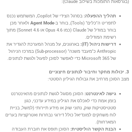
(בגרסאות התומכות בשילוב Claude):
תהליך ההפעלה:
בסרגל הצידי של Copilot, המשתמש נכנס
לתפריט ה"כלים" (Tools), בוחר ב-
Agent Mode
ולאחר מכן
בוחר במודל של Claude (כמו Opus 4.6 או Sonnet 4.6) מתוך
רשימת המודלים.
דרישות ניהול (IT):
בארגונים, על מנהל המערכת להגדיר את
Anthropic כ"מעבד משנה" (Sub-processor) במרכז הניהול
של Microsoft 365 כדי לאפשר לסוכן לפעול ולגשת לנתונים.
3. יכולות מחקר וחיבור לנתונים חיצוניים
מצב הסוכן מרחיב את גבולות הגיליון הסטטי:
גישה לאינטרנט:
הסוכן מסוגל לגשת לנתונים מהאינטרנט
בזמן אמת כדי לאכלס את הגיליון במידע עדכני, כגון
סטטיסטיקות שוק, נתוני שוק או מידע תיירותי (למשל, בניית
לוח משחקים למונדיאל כולל דירוגי נבחרות ואטרקציות בערים
המארחות).
הבנת הקשר הוליסטית:
הסוכן תופס את חוברת העבודה