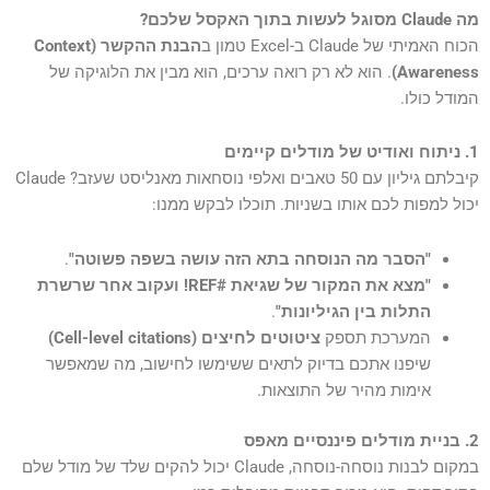
מה Claude מסוגל לעשות בתוך האקסל שלכם?
הכוח האמיתי של Claude ב-Excel טמון ב
הבנת ההקשר (Context
Awareness)
. הוא לא רק רואה ערכים, הוא מבין את הלוגיקה של
המודל כולו.
1. ניתוח ואודיט של מודלים קיימים
קיבלתם גיליון עם 50 טאבים ואלפי נוסחאות מאנליסט שעזב? Claude
יכול למפות לכם אותו בשניות. תוכלו לבקש ממנו:
"הסבר מה הנוסחה בתא הזה עושה בשפה פשוטה"
.
"מצא את המקור של שגיאת #REF! ועקוב אחר שרשרת
התלות בין הגיליונות"
.
המערכת תספק
ציטוטים לחיצים (Cell-level citations)
שיפנו אתכם בדיוק לתאים ששימשו לחישוב, מה שמאפשר
אימות מהיר של התוצאות.
2. בניית מודלים פיננסיים מאפס
במקום לבנות נוסחה-נוסחה, Claude יכול להקים שלד של מודל שלם