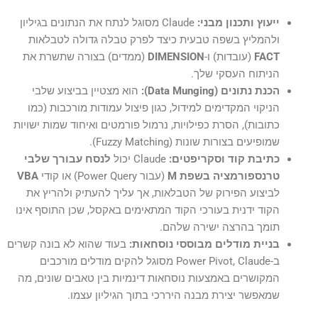
ייעוץ ותכנון מבני:
Claude מסוגל לנתח את הנתונים בגיליון
ולהמליץ בשפה טבעית כיצד לפרק טבלה גדולה לטבלאות
FACT
(עובדות) ו-
DIMENSION
(ממדים) בצורה שתשרת את
הניתוח העסקי שלך.
הכנת נתונים (Data Munging):
הוא מצטיין בביצוע שלבי
הניקוי המקדימים למידול, כגון פיצול עמודות מורכבות (כמו
כתובות), הסרת כפילויות, נרמול פורמטים ואיחוד שמות ישויות
שמופיעים בצורות שונות (Fuzzy Matching).
כתיבת קוד וסקריפטים:
Claude יכול
לנסח עבורך שלבי
טרנספורמציה בשפת M
(עבור Power Query) או קודי
VBA
לביצוע הפירוק של הטבלאות, אך עליך להעתיק ולהריץ את
הקוד ידנית בעורכי הקוד המתאימים באקסל, שכן התוסף אינו
תומך בהרצה ישירה שלהם.
בניית מודלים מבוססי נוסחאות:
בעוד שהוא לא בונה קשרים
ב-Power Pivot, Claude מסוגל להקים מודלים מורכבים
המקושרים באמצעות נוסחאות דינמיות בין טאבים שונים, מה
שמאפשר יצירת מבנה היררכי בתוך הגיליון עצמו.