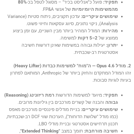
תפקיד:
פועל כ"אנליסט בכיר" – מסוגל לטפל בכ-
80%
מהמשימות היומיומיות
של אנשי FP&A.
שימושים עיקריים:
עדכון תקציבים, ניתוח סטיות (Variance
Analysis), ניקוי נתונים, סיווג עסקאות וחיזוי פשוט.
מהירות:
המודל המהיר ביותר מבין השניים, עם זמן ביצוע
ממוצע של
2–5 דקות
למשימה.
יתרון:
יעילות גבוהה במשימות שאינן דורשות חשיבה
אסטרטגית רב-שכבתית.
2. מודל Opus 4.6 — ה"מוח" למשימות כבדות (Heavy Lifter)
זהו המודל המתקדם והחזק ביותר של Anthropic, המותאם לפתרון
בעיות לוגיות סבוכות.
תפקיד:
מיועד למשימות הדורשות
רמת ריזונינג (Reasoning)
גבוהה
והבנה של קשרים מורכבים בין גיליונות מרובים.
שימושים עיקריים:
בניית מודלים פיננסיים מורכבים מאפס
(כמו מודל "שלושת הדוחות"), הערכות שווי DCF רב-שכבתיות,
תכנון תרחישים אסטרטגי ובניית מודלי LBO.
חשיבה מורחבת:
תומך במצב
"Extended Thinking"
,