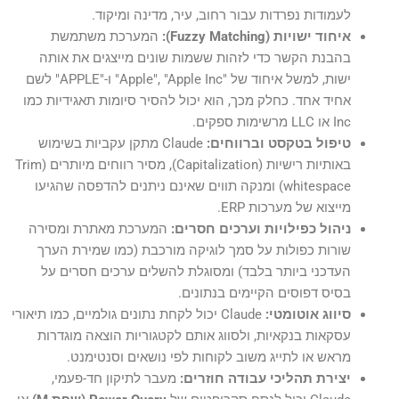
לעמודות נפרדות עבור רחוב, עיר, מדינה ומיקוד.
איחוד ישויות (Fuzzy Matching):
המערכת משתמשת
בהבנת הקשר כדי לזהות ששמות שונים מייצגים את אותה
ישות, למשל איחוד של "Apple", "Apple Inc" ו-"APPLE" לשם
אחיד אחד. כחלק מכך, הוא יכול להסיר סיומות תאגידיות כמו
Inc או LLC מרשימות ספקים.
טיפול בטקסט וברווחים:
Claude מתקן עקביות בשימוש
באותיות רישיות (Capitalization), מסיר רווחים מיותרים (Trim
whitespace) ומנקה תווים שאינם ניתנים להדפסה שהגיעו
מייצוא של מערכות ERP.
ניהול כפילויות וערכים חסרים:
המערכת מאתרת ומסירה
שורות כפולות על סמך לוגיקה מורכבת (כמו שמירת הערך
העדכני ביותר בלבד) ומסוגלת להשלים ערכים חסרים על
בסיס דפוסים הקיימים בנתונים.
סיווג אוטומטי:
Claude יכול לקחת נתונים גולמיים, כמו תיאורי
עסקאות בנקאיות, ולסווג אותם לקטגוריות הוצאה מוגדרות
מראש או לתייג משוב לקוחות לפי נושאים וסנטימנט.
יצירת תהליכי עבודה חוזרים:
מעבר לתיקון חד-פעמי,