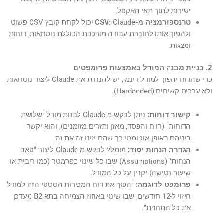
ישירות לתוך תאי האקסל.
טרנספורמציה מ-CSV:
Claude יכול לקחת קובץ CSV פשוט
ולהפוך אותו לחוברת עבודה מורכבת הכוללת נוסחאות, דוחות
ומצגות.
2. בניית מבנה המודל באמצעות פרומפטים
כדי שהדוח יהפוך למודל דינמי, יש להנחות את Claude ליצור נוסחאות
ולא ערכים קשיחים (Hardcoded).
קישור דוחות:
ניתן לבקש מ-Claude לבנות מודל "שלושת
הדוחות" (רווח והפסד, מאזן ותזרים מזומנים), והוא יקשר
ביניהם באופן אוטומטי כך שהם יזינו זה את זה.
הגדרת הנחות יסוד:
מומלץ לבקש מ-Claude ליצור "טאב
הנחות" (Assumptions) שבו כל שינוי בפרמטר (כמו ריבית או
שיעור נטישה) יקרין על כל המודל.
פרומפט לדוגמה:
"הפוך את דוח המכירות הסטטי הזה למודל
חיזוי ל-12 חודשים, שבו שינוי באחוז הצמיחה בתא B2 מעדכן
את כל התחזית".