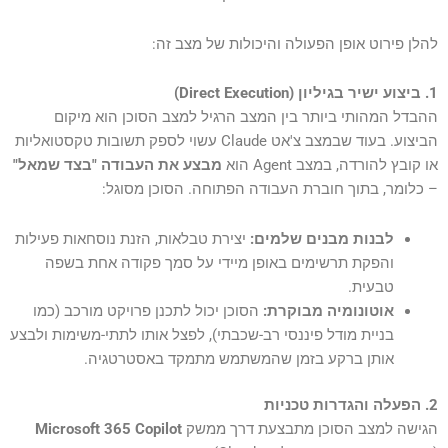
להלן פירוט אופן הפעולה והיכולות של מצב זה:
1. ביצוע ישיר בגיליון (Direct Execution)
ההבדל המהותי ביותר בין המצב הרגיל למצב הסוכן הוא מיקום
הביצוע. בעוד שבמצב צ'אט Claude עשוי לספק תשובות טקסטואליות
או קובץ להורדה, במצב Agent הוא
מבצע את העבודה "בצד שמאל"
– כלומר, בתוך חוברת העבודה הפתוחה. הסוכן מסוגל:
לבנות מבנים שלמים:
יצירת טבלאות, הזנת נוסחאות פעילות
והפקת תרשימים באופן מיידי על סמך פקודה אחת בשפה
טבעית.
אוטונומיה מבוקרת:
הסוכן יכול לתכנן פרויקט מורכב (כמו
בניית מודל פיננסי רב-שכבתי), לפצל אותו לתתי-משימות ולבצע
אותן ברקע בזמן שהמשתמש מתמקד באסטרטגיה.
2. הפעלה והגדרות טכניות
הגישה למצב הסוכן מתבצעת דרך ממשק
Microsoft 365 Copilot