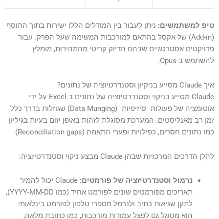
טיפ למשתמשים:
ניתן לעבור בין המודלים הללו ישירות בתוך התוסף
(Add-in) של אקסל בהתאם למורכבות המשימה שעל הפרק. עבור
פרויקטים אסטרטגיים שבהם הדיוק קריטי מהמהירות, מומלץ
להשתמש ב-Opus.
איך Claude מסייע בניקיון וסטנדרטיזציה של נתונים?
Claude מסייע בניקוי וסטנדרטיזציה של נתונים ב-Excel על ידי
אוטומציה של פעולות "סיזיפיות" (Data Munging) שגוזלות בדרך כלל
זמן רב מאנליסטים. המערכת מסוגלת לזהות באופן יזום בעיות בגיליון
כמו נתונים חסרים, כפילויות ופערי התאמה (Reconciliation gaps).
להלן הדרכים המרכזיות שבהן Claude מבצע ניקוי וסטנדרטיזציה:
נרמול וסטנדרטיזציה של פורמטים:
Claude יכול להמיר
תאריכים מפורמטים שונים לפורמט אחיד (כמו YYYY-MM-DD),
לתקן שגיאות כתיב ולנרמל מספרי טלפון לפורמט בינלאומי.
הוא מסוגל גם לפצל עמודות מורכבות, כמו כתובת מלאה,