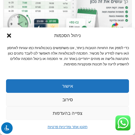
ניהול הסכמות
חישוב שעות באקסל: כך עושים את זה נכון, גם
כדי לספק את החוויות הטובות ביותר, אנו משתמשים בטכנולוגיות כמו עוגיות לאחסון
כשמשמרת עוברת את חצות
ו/או גישה למידע על מכשיר. הסכמה לטכנולוגיות אלה תאפשר לנו לעבד נתונים כגון
6 ביולי 2026
אין תגובות
התנהגות גלישה או מזהים ייחודיים באתר זה. אי הסכמה או ביטול הסכמה עלולים
להשפיע לרעה על תכונות ופונקציות מסוימות.
שעת התחלה: 07:30. שעת סיום: 16:00. על פניו מדובר בחישוב פשוט: שעת
סיום פחות שעת התחלה. אבל מי שעבד פעם עם שעות באקסל יודע
שהדברים
אישור
קרא עוד »
סירוב
צפייה בהעדפות
תקנון אתר ומדיניות פרטיות