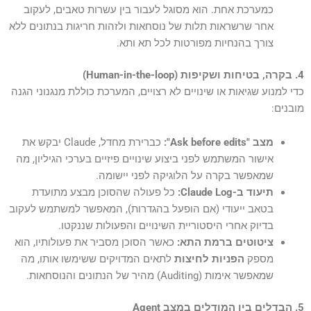
כמערכת אחת. הוא מסוגל לעבור בין עשרות טאבים, לעקוב
אחר שרשראות תלות של נוסחאות ולזהות חריגות בנתונים ללא
צורך בהנחיות מפורטות לכל תא ותא.
4. בקרה, בטיחות ושקיפות (Human-in-the-loop)
כדי למנוע שגיאות או שינויים לא רצויים, המערכת כוללת מנגנוני הגנה
מובנים:
מצב "Ask before edits":
כברירת מחדל, Claude יבקש את
אישור המשתמש לפני ביצוע שינויים פיזיים בערכי הגיליון, מה
שמאפשר בקרה על הלוגיקה לפני יישומה.
תיעוד ב-Claude Log:
כל פעולה שהסוכן מבצע מתועדת
בטאב ייעודי (אם הופעל בהגדרות), המאפשר למשתמש לעקוב
בדיוק אחרי היסטוריית השינויים והפעולות שננקטו.
ציטוטים ברמת התא:
כאשר הסוכן מסביר את פעולותיו, הוא
מספק
הפניות לחיצות
לתאים המדויקים ששימשו אותו, מה
שמאפשר אימות (Auditing) מהיר של הנתונים והנוסחאות.
5. הבדלים בין המודלים במצב Agent