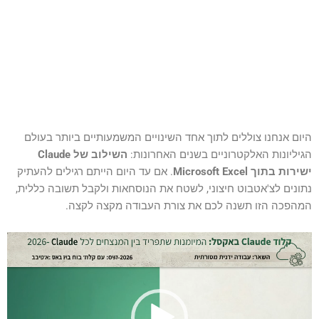
סמן קישורים
font_download
לאפס
cached
את
כל
האפשרויות
היום אנחנו צוללים לתוך אחד השינויים המשמעותיים ביותר בעולם
הגיליונות האלקטרוניים בשנים האחרונות:
השילוב של Claude
ישירות בתוך Microsoft Excel
. אם עד היום הייתם רגילים להעתיק
נתונים לצ'אטבוט חיצוני, לשטח את הנוסחאות ולקבל תשובה כללית,
המהפכה הזו תשנה לכם את צורת העבודה מקצה לקצה.
נגן
וידאו