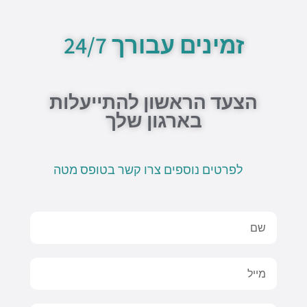
t
t
n
e
e
u
s
e
l
b
b
a
o
o
זמינים עבורך 24/7
e
p
p
o
p
e
k
-
f
הצעד הראשון להתייעלות
בארגון שלך
לפרטים נוספים צרו קשר בטופס מטה
Name
Email