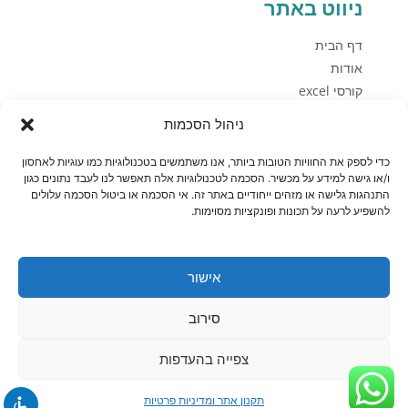
ניווט באתר
דף הבית
אודות
קורסי excel
מדיניות זכויות יוצרים
ניהול הסכמות
קורסי PBI
כדי לספק את החוויות הטובות ביותר, אנו משתמשים בטכנולוגיות כמו עוגיות לאחסון
קורסי Office
ו/או גישה למידע על מכשיר. הסכמה לטכנולוגיות אלה תאפשר לנו לעבד נתונים כגון
קורסי Sql
התנהגות גלישה או מזהים ייחודיים באתר זה. אי הסכמה או ביטול הסכמה עלולים
להשפיע לרעה על תכונות ופונקציות מסוימות.
פיתוח עסקי
בלוג
יצירת קשר
אישור
חנות
סירוב
צפייה בהעדפות
תקנון אתר ומדיניות פרטיות